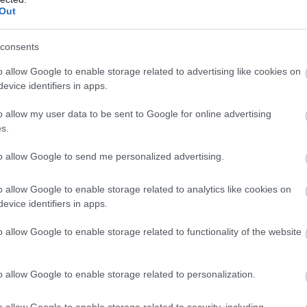
Out
consents
o allow Google to enable storage related to advertising like cookies on
evice identifiers in apps.
 ομάδα σαν κι αυτή, στην πράσινη οικογένεια,
o allow my user data to be sent to Google for online advertising
όκειται για μία ομάδα που διεκδικεί τίτλους,
s.
σιασμένος για όσα θα μου προσφέρει αυτό το νέο
to allow Google to send me personalized advertising.
την απόφασή του η παρουσία του Ζέλικο
o allow Google to enable storage related to analytics like cookies on
evice identifiers in apps.
ξε πολύ σημαντικό ρόλο, γιατί είναι ένας
ς μύθος της EuroLeague, που έχει κατακτήσει
o allow Google to enable storage related to functionality of the website
ύ σημαντικό, προκειμένου να κάνω το επόμενο βήμα
ως πρώτος προπονητής. Αυτό με βοήθησε να πάρω
o allow Google to enable storage related to personalization.
τελεί το επόμενο βήμα για να γίνω ακόμα
o allow Google to enable storage related to security, including