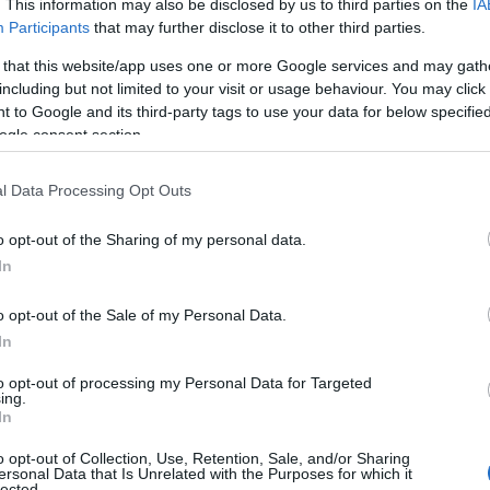
. This information may also be disclosed by us to third parties on the
IA
Participants
that may further disclose it to other third parties.
 that this website/app uses one or more Google services and may gath
τη του Παναθηναϊκού
ο οποίος προσγειώθηκε στην
including but not limited to your visit or usage behaviour. You may click 
 να ολοκληρωθει η μετακίνησή του.
 to Google and its third-party tags to use your data for below specifi
ogle consent section.
ς του δηλώσεις μιλώντας στο CLUB1908, ενώ
ντοβιτς στον πάγκο της ομάδας.
l Data Processing Opt Outs
o opt-out of the Sharing of my personal data.
In
o opt-out of the Sale of my Personal Data.
In
to opt-out of processing my Personal Data for Targeted
ing.
In
o opt-out of Collection, Use, Retention, Sale, and/or Sharing
ersonal Data that Is Unrelated with the Purposes for which it
lected.