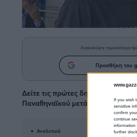
Ανακαλύψτε περισσότερα άρ
Προσθήκη του g
www.gazze
Δείτε τις πρώτες δηλώσεις του Μ
If you wish 
Παναθηναϊκού μετά την ανακοίνωσ
sensitive in
confirm you
continue se
information 
Αναλυτικά
further disc