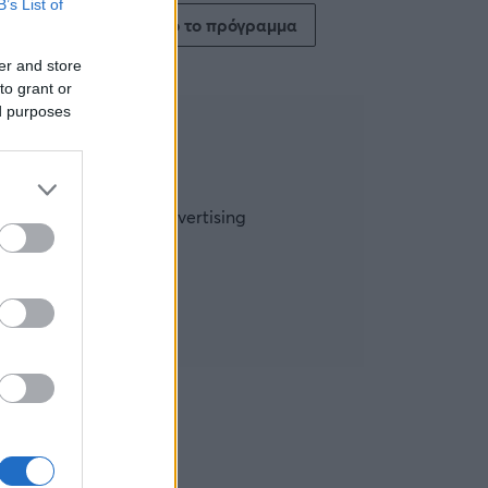
B’s List of
Δείτε όλο το πρόγραμμα
er and store
to grant or
ed purposes