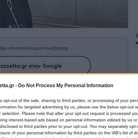
θρα στα αποτελέσματα αναζήτησης.
azzetta.gr στην Google
tta.gr -
Do Not Process My Personal Information
πράνκου Μπάντιο ως παίκτη του
to opt-out of the sale, sharing to third parties, or processing of your per
ή του από το τριφύλλι.
formation for targeted advertising by us, please use the below opt-out s
r selection. Please note that after your opt-out request is processed y
eing interest-based ads based on personal information utilized by us or
disclosed to third parties prior to your opt-out. You may separately opt-
losure of your personal information by third parties on the IAB’s list of