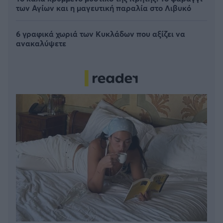
των Αγίων και η μαγευτική παραλία στο Λιβυκό
6 γραφικά χωριά των Κυκλάδων που αξίζει να
ανακαλύψετε