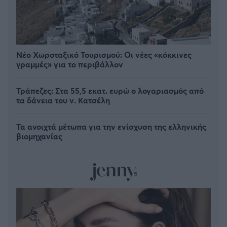
Νέο Χωροταξικό Τουρισμού: Οι νέες «κόκκινες
γραμμές» για το περιβάλλον
Τράπεζες: Στα 55,5 εκατ. ευρώ ο λογαριασμός από
τα δάνεια του ν. Κατσέλη
Τα ανοιχτά μέτωπα για την ενίσχυση της ελληνικής
βιομηχανίας