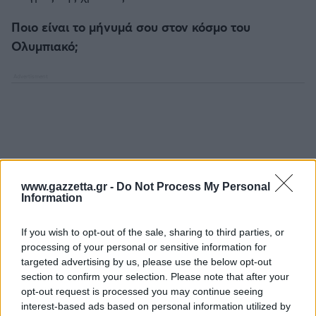
Ποιο είναι το μήνυμά σου στον κόσμο του
Ολυμπιακό;
www.gazzetta.gr -
Do Not Process My Personal
Information
If you wish to opt-out of the sale, sharing to third parties, or
processing of your personal or sensitive information for
targeted advertising by us, please use the below opt-out
section to confirm your selection. Please note that after your
opt-out request is processed you may continue seeing
interest-based ads based on personal information utilized by