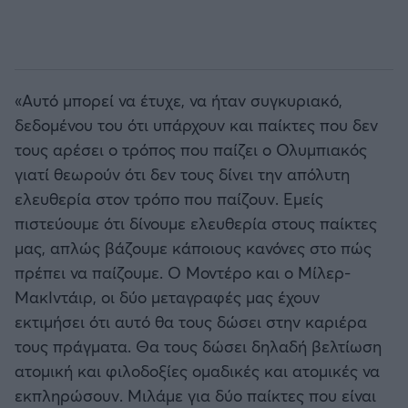
«Αυτό μπορεί να έτυχε, να ήταν συγκυριακό,
δεδομένου του ότι υπάρχουν και παίκτες που δεν
τους αρέσει ο τρόπος που παίζει ο Ολυμπιακός
γιατί θεωρούν ότι δεν τους δίνει την απόλυτη
ελευθερία στον τρόπο που παίζουν. Εμείς
πιστεύουμε ότι δίνουμε ελευθερία στους παίκτες
μας, απλώς βάζουμε κάποιους κανόνες στο πώς
πρέπει να παίζουμε. Ο Μοντέρο και ο Μίλερ-
ΜακΙντάιρ, οι δύο μεταγραφές μας έχουν
εκτιμήσει ότι αυτό θα τους δώσει στην καριέρα
τους πράγματα. Θα τους δώσει δηλαδή βελτίωση
ατομική και φιλοδοξίες ομαδικές και ατομικές να
εκπληρώσουν. Μιλάμε για δύο παίκτες που είναι