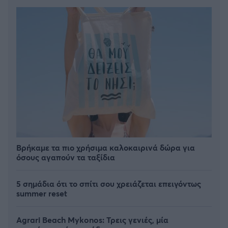
Βρήκαμε τα πιο χρήσιμα καλοκαιρινά δώρα για
όσους αγαπούν τα ταξίδια
5 σημάδια ότι το σπίτι σου χρειάζεται επειγόντως
summer reset
Agrari Beach Mykonos: Τρεις γενιές, μία