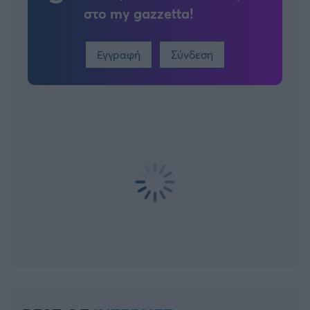
στο my gazzetta!
Εγγραφή
Σύνδεση