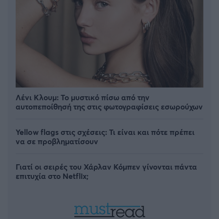
Λένι Κλουμ: Το μυστικό πίσω από την
αυτοπεποίθησή της στις φωτογραφίσεις εσωρούχων
Yellow flags στις σχέσεις: Τι είναι και πότε πρέπει
να σε προβληματίσουν
Γιατί οι σειρές του Χάρλαν Κόμπεν γίνονται πάντα
επιτυχία στο Netflix;