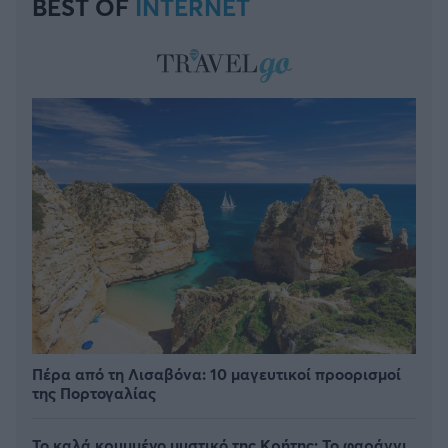
BEST OF
INTERNET
Πέρα από τη Λισαβόνα: 10 μαγευτικοί προορισμοί
της Πορτογαλίας
Το καλά κρυμμένο μυστικό της Κρήτης: Το φαράγγι