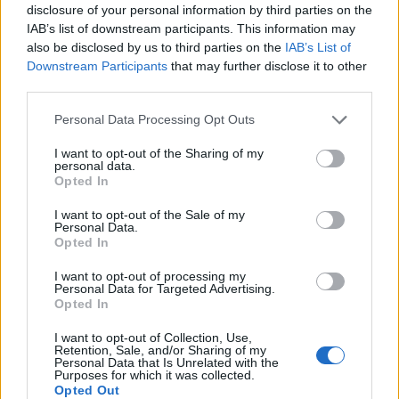
Εγγραφή
Σύνδεση
disclosure of your personal information by third parties on the
IAB’s list of downstream participants. This information may
also be disclosed by us to third parties on the
IAB’s List of
Downstream Participants
that may further disclose it to other
third parties.
Please note that this website/app uses one or more Google
Personal Data Processing Opt Outs
services and may gather and store information including but
not limited to your visit or usage behaviour. You may click to
I want to opt-out of the Sharing of my
personal data.
grant or deny consent to Google and its third-party tags to
Opted In
use your data for below specified purposes in below Google
consent section.
I want to opt-out of the Sale of my
Personal Data.
Opted In
I want to opt-out of processing my
Personal Data for Targeted Advertising.
Opted In
BEST OF
INTERNET
I want to opt-out of Collection, Use,
Retention, Sale, and/or Sharing of my
Personal Data that Is Unrelated with the
Purposes for which it was collected.
Opted Out