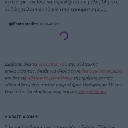
λεπτά, με τον ίδιο να αγωνίζεται σε μόλις 14 ματς,
καθώς ταλαιπωρήθηκε από τραυματισμούς.
@Photo credits:
eurokinissi
Διάβασε όλα τα
τελευταία νέα
της αθλητικής
επικαιρότητας. Μάθε για όλους τους
live αγώνες σήμερα
και δες τις
αθλητικές μεταδόσεις
της ημέρας και της
εβδομάδας μέσα από το υπερπλήρες Πρόγραμμα TV του
Gazzetta. Ακολούθησέ μας και στο
Google News
.
ΔΙΑΒΑΣΕ ΑΚΟΜΗ:
Βιλερμπάν: Παραμένει στην ομάδα ο Έντουιν Τζάκσον