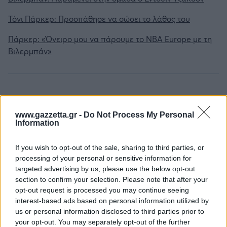
Τόνι Πάρκερ: Προσπάθησε να σώσει το λάθος του
Πάρκερ: «Όνειρο μου να πάρουμε το NBA Europe με τη
Βιλερμπάν»
Tags:
ΤΖΟΕΛ ΜΠΟΛΟΜΠΟΙ
www.gazzetta.gr -
Do Not Process My Personal
Information
If you wish to opt-out of the sale, sharing to third parties, or
processing of your personal or sensitive information for
Για να προσθέσεις το σχόλιο
targeted advertising by us, please use the below opt-out
section to confirm your selection. Please note that after your
σου πρέπει να συνδεθείς
opt-out request is processed you may continue seeing
στο my gazzetta!
interest-based ads based on personal information utilized by
us or personal information disclosed to third parties prior to
your opt-out. You may separately opt-out of the further