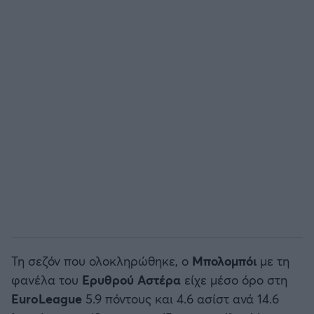
Άρσεναλ
Γιουβέντους
Μίλαν
Ίντερ
Μπάγερν Μονάχου
Παρί Σεν Ζερμέν
Τη σεζόν που ολοκληρώθηκε, ο
Μπολομπόι
με τη
φανέλα του
Ερυθρού Αστέρα
είχε μέσο όρο στη
EuroLeague
5.9 πόντους και 4.6 ασίστ ανά 14.6