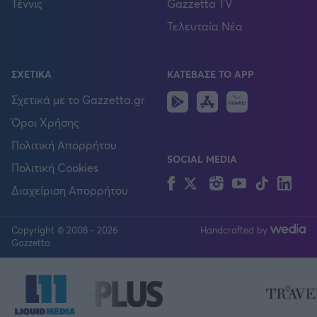
Τέννις
Gazzetta TV
Τελευταία Νέα
ΣΧΕΤΙΚΑ
ΚΑΤΕΒΑΣΕ ΤΟ APP
Android
IOS
Huawei
Σχετικά με το Gazzetta.gr
Όροι Χρήσης
Πολιτική Απορρήτου
SOCIAL MEDIA
Πολιτική Cookies
Facebook
Twitter
Instagram
YouTube
TikTok
Lin
Διαχείριση Απορρήτου
Copyright © 2008 - 2026
Handcrafted by
FOLLOW US
Gazzetta