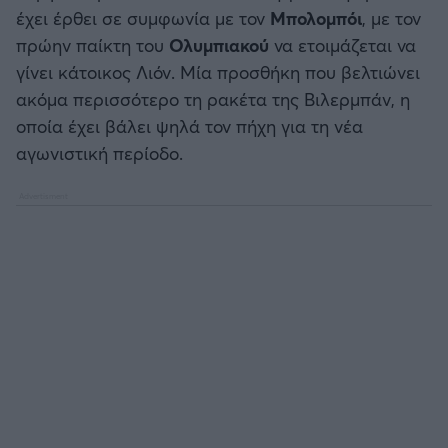
Καλαμάτα
έχει έρθει σε συμφωνία με τον
Μπολομπόι
, με τον
πρώην παίκτη του
Ολυμπιακού
να ετοιμάζεται να
Ηρακλής
γίνει κάτοικος Λιόν. Μία προσθήκη που βελτιώνει
ακόμα περισσότερο τη ρακέτα της Βιλερμπάν, η
Μπαρτσελόνα
οποία έχει βάλει ψηλά τον πήχη για τη νέα
αγωνιστική περίοδο.
Ρεάλ Μαδρίτης
Ατλέτικο Μαδρίτης
Μάντσεστερ Γιουνάιτεντ
Μάντσεστερ Σίτι
Λίβερπουλ
Τσέλσι