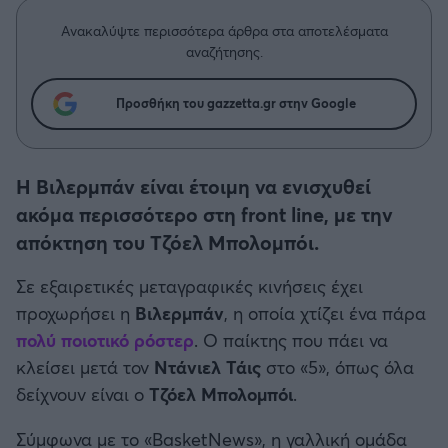
Η μητρότητα στον πάγκο
Δημήτρης Τσορμπατζόγλου
Συνεντεύξεις
Άρης
Ανακαλύψτε περισσότερα άρθρα στα αποτελέσματα
Μεγάλη μου Αγάπη
αναζήτησης.
Μια Ιστορία από την Πόλη
Λεβαδειακός
Προσθήκη του gazzetta.gr στην Google
ΟΦΗ
Η Βιλερμπάν είναι έτοιμη να ενισχυθεί
Βόλος
ακόμα περισσότερο στη front line, με την
απόκτηση του Τζόελ Μπολομπόι.
Ατρόμητος Αθηνών
Σε εξαιρετικές μεταγραφικές κινήσεις έχει
Κηφισιά
προχωρήσει η
Βιλερμπάν
, η οποία χτίζει ένα πάρα
πολύ ποιοτικό ρόστερ
. Ο παίκτης που πάει να
Αστέρας Τρίπολης
κλείσει μετά τον
Ντάνιελ Τάις
στο «5», όπως όλα
δείχνουν είναι ο
Τζόελ Μπολομπόι
.
Παναιτωλικός
Σύμφωνα με το «BasketNews», η γαλλική ομάδα