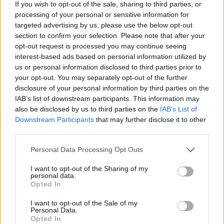
If you wish to opt-out of the sale, sharing to third parties, or
Diliçıkık, ameliyat
processing of your personal or sensitive information for
targeted advertising by us, please use the below opt-out
olacak oyuncumuzun
section to confirm your selection. Please note that after your
opt-out request is processed you may continue seeing
sahalardan 8-9 ay
interest-based ads based on personal information utilized by
us or personal information disclosed to third parties prior to
uzak kalmasının
your opt-out. You may separately opt-out of the further
disclosure of your personal information by third parties on the
öngörüldüğünü
IAB’s list of downstream participants. This information may
also be disclosed by us to third parties on the
IAB’s List of
belirtmiştir.
Downstream Participants
that may further disclose it to other
third parties.
Please note that this website/app uses one or more Google
Personal Data Processing Opt Outs
Get well soon Vince!
services and may gather and store information including but
not limited to your visit or usage behaviour. You may click to
I want to opt-out of the Sharing of my
pic.twitter.com/oTKqCEt
personal data.
grant or deny consent to Google and its third-party tags to
Opted In
use your data for below specified purposes in below Google
consent section.
I want to opt-out of the Sale of my
— Anadolu Efes SK
Personal Data.
Opted In