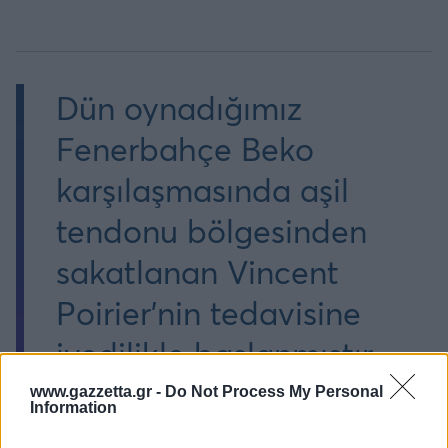
Dün oynadığımız
Fenerbahçe Beko
karşılaşmasında aşil
tendonu bölgesinden
sakatlanan Vincent
Poirier’nin tedavisine
ivedilikle başlanmıştır.
www.gazzetta.gr -
Do Not Process My Personal
Information
Doktorumuz Uğur