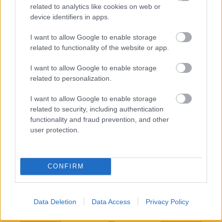
ΔΙΑΒΑΣΕ ΑΚΟΜΗ:
related to analytics like cookies on web or
device identifiers in apps.
Οι μεταγραφές της ημέρας στο μπάσκετ: Το επίσημο του
«Βασιλιά» ΛεΜπρόν και οι κινήσεις σε Euroleague και
I want to allow Google to enable storage
Stoiximan GBL
related to functionality of the website or app.
Εφές: Ανακοίνωσε Μάλκολμ μέχρι το 2028
I want to allow Google to enable storage
related to personalization.
Στραζέλ: «Μόνο ο Παναθηναϊκός και η Χάποελ δεν
I want to allow Google to enable storage
ενδιαφέρθηκαν»
related to security, including authentication
functionality and fraud prevention, and other
user protection.
CONFIRM
Για να προσθέσεις το σχόλιο
σου πρέπει να συνδεθείς
στο my gazzetta!
Data Deletion
Data Access
Privacy Policy