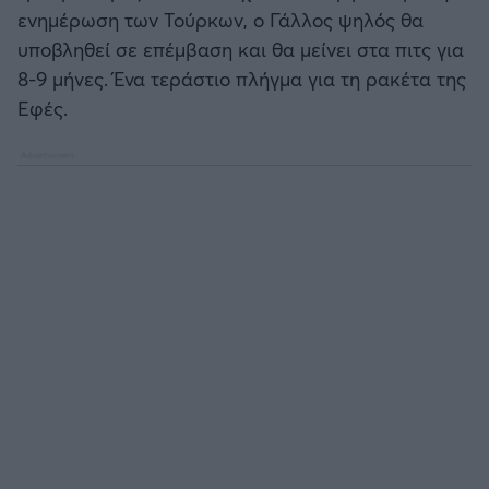
Καλαμάτα
ενημέρωση των Τούρκων, ο Γάλλος ψηλός θα
υποβληθεί σε επέμβαση και θα μείνει στα πιτς για
Ηρακλής
8-9 μήνες. Ένα τεράστιο πλήγμα για τη ρακέτα της
Εφές.
Μπαρτσελόνα
Ρεάλ Μαδρίτης
Ατλέτικο Μαδρίτης
Μάντσεστερ Γιουνάιτεντ
Μάντσεστερ Σίτι
Λίβερπουλ
Τσέλσι