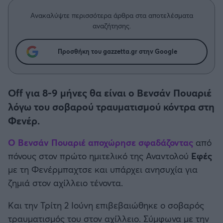
Η μητρότητα στον πάγκο
Δημήτρης Τσορμπατζόγλου
Συνεντεύξεις
Άρης
Ανακαλύψτε περισσότερα άρθρα στα αποτελέσματα
Μεγάλη μου Αγάπη
αναζήτησης.
Μια Ιστορία από την Πόλη
Λεβαδειακός
Προσθήκη του gazzetta.gr στην Google
ΟΦΗ
Off για 8-9 μήνες θα είναι ο Βενσάν Πουαριέ
Βόλος
λόγω του σοβαρού τραυματισμού κόντρα στη
Φενέρ.
Ατρόμητος Αθηνών
Ο Βενσάν Πουαριέ αποχώρησε σφαδάζοντας
από
Κηφισιά
πόνους στον πρώτο ημιτελικό της Αναντολού
Εφές
με τη Φενέρμπαχτσε και υπάρχει ανησυχία για
Αστέρας Τρίπολης
ζημιά στον αχίλλειο τένοντα.
Παναιτωλικός
Kαι την Τρίτη 2 Ιούνη επιβεβαιώθηκε ο σοβαρός
τραυματισμός του στον αχίλλειο. Σύμφωνα με την