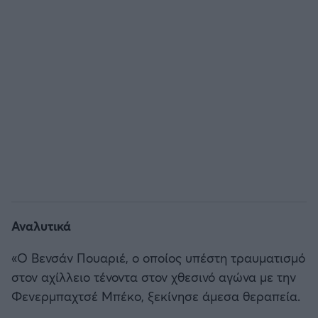
Άρσεναλ
Γιουβέντους
Μίλαν
Ίντερ
Μπάγερν Μονάχου
Αναλυτικά
Παρί Σεν Ζερμέν
«Ο Bενσάν Πουαριέ, ο οποίος υπέστη τραυματισμό
στον αχίλλειο τένοντα στον χθεσινό αγώνα με την
Φενερμπαχτσέ Μπέκο, ξεκίνησε άμεσα θεραπεία.