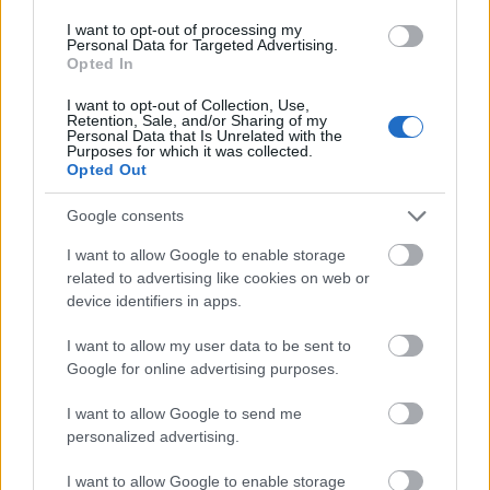
(@AnadoluEfesSK)
I want to opt-out of processing my
Personal Data for Targeted Advertising.
June 2, 2026
Opted In
I want to opt-out of Collection, Use,
Retention, Sale, and/or Sharing of my
Personal Data that Is Unrelated with the
@Photo credits:
INTIME
Purposes for which it was collected.
Opted Out
Google consents
I want to allow Google to enable storage
related to advertising like cookies on web or
Διάβασε όλα τα
τελευταία νέα
της αθλητικής
device identifiers in apps.
επικαιρότητας. Μάθε για όλους τους
live αγώνες σήμερα
I want to allow my user data to be sent to
και δες τις
αθλητικές μεταδόσεις
της ημέρας και της
Google for online advertising purposes.
εβδομάδας μέσα από το υπερπλήρες Πρόγραμμα TV του
Gazzetta. Ακολούθησέ μας και στο
Google News
.
I want to allow Google to send me
personalized advertising.
I want to allow Google to enable storage