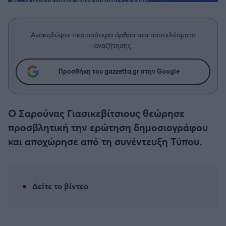
Η μητρότητα στον πάγκο
Δημήτρης Τσορμπατζόγλου
Συνεντεύξεις
Άρης
Μεγάλη μου Αγάπη
Ανακαλύψτε περισσότερα άρθρα στα αποτελέσματα
Μια Ιστορία από την Πόλη
Λεβαδειακός
αναζήτησης.
ΟΦΗ
Προσθήκη του gazzetta.gr στην Google
Βόλος
Ο Σαρούνας Γιασικεβίτσιους θεώρησε
Ατρόμητος Αθηνών
προσβλητική την ερώτηση δημοσιογράφου
και αποχώρησε από τη συνέντευξη Τύπου.
Κηφισιά
Αστέρας Τρίπολης
Δείτε το βίντεο
Παναιτωλικός