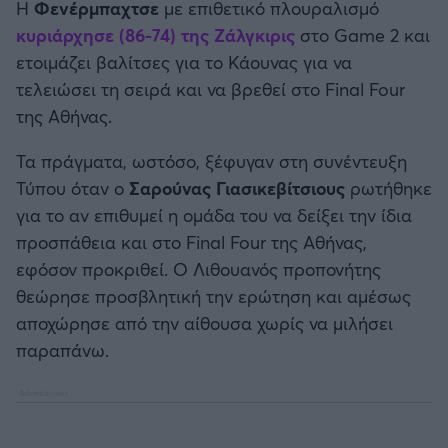
Η
Φενέρμπαχτσε
με επιθετικό πλουραλισμό
Καλαμάτα
κυριάρχησε (86-74) της Ζάλγκιρις
στο Game 2 και
ετοιμάζει βαλίτσες για το Κάουνας για να
Ηρακλής
τελειώσει τη σειρά και να βρεθεί στο Final Four
της Αθήνας.
Μπαρτσελόνα
Τα πράγματα, ωστόσο, ξέφυγαν στη συνέντευξη
Ρεάλ Μαδρίτης
Τύπου όταν ο
Σαρούνας Γιασικεβίτσιους
ρωτήθηκε
για το αν επιθυμεί η ομάδα του να δείξει την ίδια
Ατλέτικο Μαδρίτης
προσπάθεια και στο Final Four της Αθήνας,
εφόσον προκριθεί. Ο Λιθουανός προπονήτης
Μάντσεστερ Γιουνάιτεντ
θεώρησε προσβλητική την ερώτηση και αμέσως
αποχώρησε από την αίθουσα χωρίς να μιλήσει
Μάντσεστερ Σίτι
παραπάνω.
Λίβερπουλ
Τσέλσι