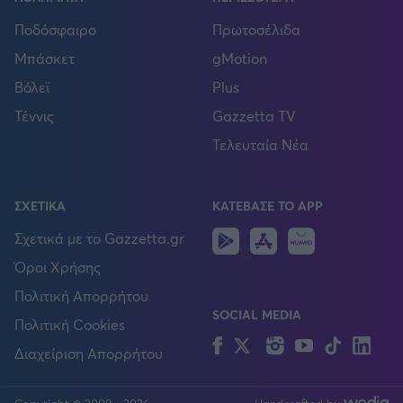
Ποδόσφαιρο
Πρωτοσέλιδα
Μπάσκετ
gMotion
Βόλεϊ
Plus
Τέννις
Gazzetta TV
Τελευταία Νέα
ΣΧΕΤΙΚΑ
ΚΑΤΕΒΑΣΕ ΤΟ APP
Android
IOS
Huawei
Σχετικά με το Gazzetta.gr
Όροι Χρήσης
Πολιτική Απορρήτου
SOCIAL MEDIA
Πολιτική Cookies
Facebook
Twitter
Instagram
YouTube
TikTok
Lin
Διαχείριση Απορρήτου