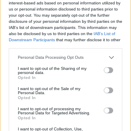
επικαιρότητας. Μάθε για όλους τους
live αγώνες σήμερα
interest-based ads based on personal information utilized by
και δες τις
αθλητικές μεταδόσεις
της ημέρας και της
us or personal information disclosed to third parties prior to
εβδομάδας μέσα από το υπερπλήρες Πρόγραμμα TV του
your opt-out. You may separately opt-out of the further
Gazzetta. Ακολούθησέ μας και στο
Google News
.
disclosure of your personal information by third parties on the
IAB’s list of downstream participants. This information may
also be disclosed by us to third parties on the
IAB’s List of
Downstream Participants
that may further disclose it to other
third parties.
ΔΙΑΒΑΣΕ ΑΚΟΜΗ:
Please note that this website/app uses one or more Google
Γιασικεβίτσιους: «Καλοκαίρι και Ελλάδα, ο τέλειος
Personal Data Processing Opt Outs
services and may gather and store information including but
συνδυασμός»
not limited to your visit or usage behaviour. You may click to
I want to opt-out of the Sharing of my
personal data.
grant or deny consent to Google and its third-party tags to
EuroLeague: Πότε και πού θα γίνει το Super Cup
Opted In
use your data for below specified purposes in below Google
consent section.
Super Cup EuroLeague: Κρίσιμες αποφάσεις για την
I want to opt-out of the Sale of my
Personal Data.
έδρα μέχρι την Παρασκευή
Opted In
I want to opt-out of processing my
Personal Data for Targeted Advertising.
Opted In
Tags:
ΣΑΡΟΥΝΑΣ ΓΙΑΣΙΚΕΒΙΤΣΙΟΥΣ
2
I want to opt-out of Collection, Use,