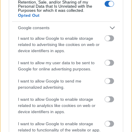
Retention, Sale, and/or Sharing of my
Personal Data that Is Unrelated with the
Purposes for which it was collected.
Opted Out
Google consents
Για να προσθέσεις το σχόλιο
I want to allow Google to enable storage
σου πρέπει να συνδεθείς
related to advertising like cookies on web or
device identifiers in apps.
στο my gazzetta!
I want to allow my user data to be sent to
Google for online advertising purposes.
Εγγραφή
Σύνδεση
I want to allow Google to send me
personalized advertising.
Πρόσφατα
I want to allow Google to enable storage
related to analytics like cookies on web or
basketovazelo...
01/05/2026 - 13:20
device identifiers in apps.
Προφανώς και έψαχνε ευκαιρία να τους γυρίσει
I want to allow Google to enable storage
την πλάτη και να φύγει.. δεν ακούστηκε και τόσο
related to functionality of the website or app.
προσβλητική η ερώτηση. Πρέπει να έγραψαν