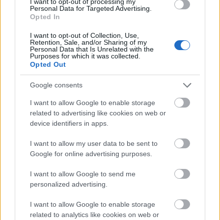
I want to opt-out of processing my
των Τούρκων σε συνδυασμό με την εξαιρετική
Personal Data for Targeted Advertising.
Opted In
άμυνα του πρώτου ημιχρόνου.
I want to opt-out of Collection, Use,
Retention, Sale, and/or Sharing of my
Personal Data that Is Unrelated with the
Fenerbahce Beko Istanbul
Head coach: Saras Jasikevicius
Purposes for which it was collected.
Opted Out
#
Players
MIN
PTS
FG M/A
FG %
Google consents
2
W. Baldwin IV
23:28
11
4/10
40%
I want to allow Google to enable storage
4
N. Melli *
28:32
17
7/11
63.6
related to advertising like cookies on web or
device identifiers in apps.
8
T. Horton-Tucker *
20:16
2
1/8
12.5
11
B. Boston Jr.
00:00
0
0/0
0%
I want to allow my user data to be sent to
Google for online advertising purposes.
12
N. De Colo
16:05
16
6/7
85.7
I want to allow Google to send me
13
T. Biberovic *
29:32
15
6/14
42.9
personalized advertising.
17
O. Bitim
00:00
0
0/0
0%
I want to allow Google to enable storage
18
M. Jantunen
24:09
13
3/3
100%
related to analytics like cookies on web or