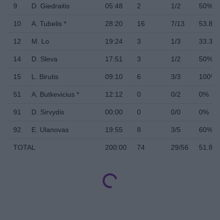
9
D. Giedraitis
05:48
2
1/2
50%
10
A. Tubelis *
28:20
16
7/13
53.8%
12
M. Lo
19:24
3
1/3
33.3%
14
D. Sleva
17:51
3
1/2
50%
15
L. Birutis
09:10
6
3/3
100%
51
A. Butkevicius *
12:12
0
0/2
0%
91
D. Sirvydis
00:00
0
0/0
0%
92
E. Ulanovas
19:55
8
3/5
60%
TOTAL
200:00
74
29/56
51.8%