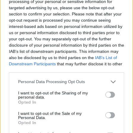
processing of your personal or sensitive information for
targeted advertising by us, please use the below opt-out
section to confirm your selection. Please note that after your
opt-out request is processed you may continue seeing
interest-based ads based on personal information utilized by
us or personal information disclosed to third parties prior to
your opt-out. You may separately opt-out of the further
disclosure of your personal information by third parties on the
IAB’s list of downstream participants. This information may
also be disclosed by us to third parties on the
IAB’s List of
Downstream Participants
that may further disclose it to other
third parties.
Ο ΚΑΛΥΤΕΡΟΣ ΗΤΤΗΜΕΝΟΣ:
Ο
Αζουόλας
Please note that this website/app uses one or more Google
Personal Data Processing Opt Outs
Τουμπέλις
είχε 16 πόντους, 3 ριμπάουντ, 1 ασίστ
services and may gather and store information including but
και 3 κλεψίματα σε 28:20 λεπτά συμμετοχής
not limited to your visit or usage behaviour. You may click to
I want to opt-out of the Sharing of my
personal data.
συγκεντρώνοντας 19 βαθμούς στο PIR.
grant or deny consent to Google and its third-party tags to
Opted In
use your data for below specified purposes in below Google
consent section.
ΤΟ ΣΤΑΤΙΣΤΙΚΟ ΠΟΥ ΞΕΧΩΡΙΣΕ:
Τα 17 επιθετικά
I want to opt-out of the Sale of my
Personal Data.
ριμπάουντ της
Φενέρμπαχτσε
αποτέλεσαν το
Opted In
σημείο που καθόρισε εν πολλοίς την κυριαρχία