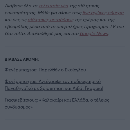
Διάβασε όλα τα
τελευταία νέα
της αθλητικής
επικαιρότητας. Μάθε για όλους τους
live αγώνες σήμερα
και δες τις
αθλητικές μεταδόσεις
της ημέρας και της
εβδομάδας μέσα από το υπερπλήρες Πρόγραμμα TV του
Gazzetta. Ακολούθησέ μας και στο
Google News
.
ΔΙΑΒΑΣΕ ΑΚΟΜΗ:
Φενέρμπαχτσε: Παρελθόν ο Εκσίογλου
Φενέρμπαχτσε: Αντέγραψε τον ποδοσφαιρικό
Παναθηναϊκό με Spiderman και Λιβάι Γκαρσία!
Γιασικεβίτσιους: «Καλοκαίρι και Ελλάδα, ο τέλειος
συνδυασμός»