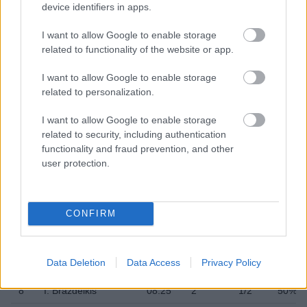
device identifiers in apps.
20
D. Hall *
28:41
3
1/5
20%
I want to allow Google to enable storage
30
C. Silva
04:33
4
1/3
33.3
related to functionality of the website or app.
50
B. Colson
07:14
0
0/1
0%
I want to allow Google to enable storage
92
K. Birch *
17:30
5
2/4
50%
related to personalization.
TOTAL
200:00
86
31/66
47.0
I want to allow Google to enable storage
related to security, including authentication
functionality and fraud prevention, and other
user protection.
Zalgiris Kaunas
FG
#
Players
MIN
PTS
M/A
%
CONFIRM
1
N. Williams-Goss *
24:02
7
2/6
33.3%
3
S. Francisco *
30:14
11
4/10
40%
Data Deletion
Data Access
Privacy Policy
7
M. Wright *
24:39
16
6/8
75%
8
I. Brazdeikis
08:25
2
1/2
50%