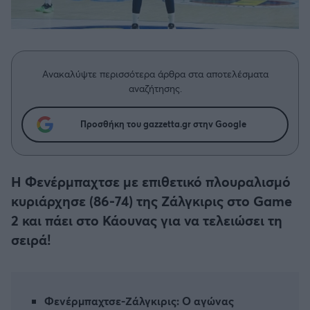
Η μητρότητα στον πάγκο
Δημήτρης Τσορμπατζόγλου
Συνεντεύξεις
Άρης
Μεγάλη μου Αγάπη
Μια Ιστορία από την Πόλη
Λεβαδειακός
Ανακαλύψτε περισσότερα άρθρα στα αποτελέσματα
αναζήτησης.
ΟΦΗ
Προσθήκη του gazzetta.gr στην Google
Βόλος
Ατρόμητος Αθηνών
Η Φενέρμπαχτσε με επιθετικό πλουραλισμό
κυριάρχησε (86-74) της Ζάλγκιρις στο Game
Κηφισιά
2 και πάει στο Κάουνας για να τελειώσει τη
σειρά!
Αστέρας Τρίπολης
Παναιτωλικός
Φενέρμπαχτσε-Ζάλγκιρις: Ο αγώνας