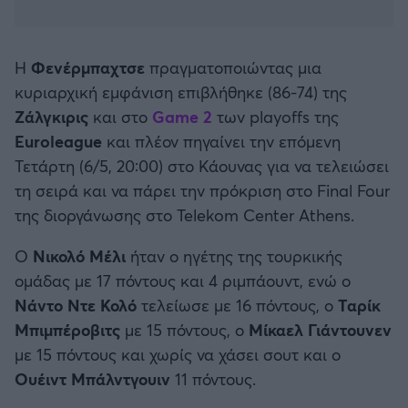
Καλαμάτα
Ηρακλής
Η
Φενέρμπαχτσε
πραγματοποιώντας μια
κυριαρχική εμφάνιση επιβλήθηκε (86-74) της
Μπαρτσελόνα
Ζάλγκιρις
και στο
Game 2
των playoffs της
Euroleague
και πλέον πηγαίνει την επόμενη
Ρεάλ Μαδρίτης
Τετάρτη (6/5, 20:00) στο Κάουνας για να τελειώσει
τη σειρά και να πάρει την πρόκριση στο Final Four
Ατλέτικο Μαδρίτης
της διοργάνωσης στο Telekom Center Athens.
Ο
Νικολό Μέλι
ήταν ο ηγέτης της τουρκικής
Μάντσεστερ Γιουνάιτεντ
ομάδας με 17 πόντους και 4 ριμπάουντ, ενώ ο
Νάντο Ντε Κολό
τελείωσε με 16 πόντους, ο
Ταρίκ
Μάντσεστερ Σίτι
Μπιμπέροβιτς
με 15 πόντους, ο
Μίκαελ Γιάντουνεν
με 15 πόντους και χωρίς να χάσει σουτ και ο
Λίβερπουλ
Ουέιντ Μπάλντγουιν
11 πόντους.
Τσέλσι