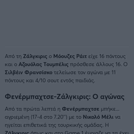
Από τη
Ζάλγκιρις
ο
Μόουζες Ράιτ
είχε 16 πόντους
και ο
Αζουόλας Τουμπέλις
πρόσθεσε άλλους 16. Ο
Σιλβέιν Φρανσίσκο
τελείωσε τον αγώνα με 11
πόντους και 4/10 σουτ εντός παιδιάς.
Φενέρμπαχτσε-Ζάλγκιρις: Ο αγώνας
Από τα πρώτα λεπτά η
Φενέρμπαχτσε
μπήκε...
αγριεμένη (17-4 στο 7.20’’) με το
Νικολό Μέλι
να
ηγείται επιθετικά της τουρκικής ομάδας. Η
Ζάλγκιρις
όπως και στο Game 1 έμοιαζε να τα έχει