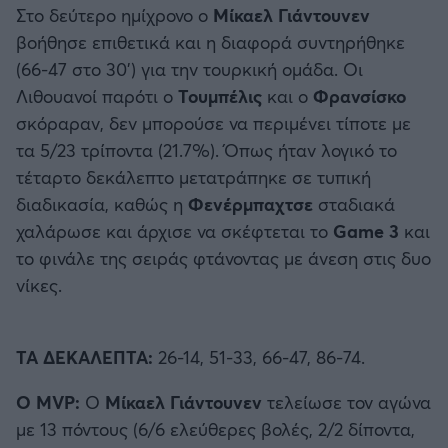
Στο δεύτερο ημίχρονο ο
Μίκαελ Γιάντουνεν
βοήθησε επιθετικά και η διαφορά συντηρήθηκε
(66-47 στο 30’) για την τουρκική ομάδα. Οι
Λιθουανοί παρότι ο
Τουμπέλις
και ο
Φρανσίσκο
σκόραραν, δεν μπορούσε να περιμένει τίποτε με
τα 5/23 τρίποντα (21.7%). Όπως ήταν λογικό το
τέταρτο δεκάλεπτο μετατράπηκε σε τυπική
διαδικασία, καθώς η
Φενέρμπαχτσε
σταδιακά
χαλάρωσε και άρχισε να σκέφτεται το
Game 3
και
το φινάλε της σειράς φτάνοντας με άνεση στις δυο
νίκες.
ΤΑ ΔΕΚΑΛΕΠΤΑ:
26-14, 51-33, 66-47, 86-74.
Ο MVP:
Ο
Μίκαελ Γιάντουνεν
τελείωσε τον αγώνα
με 13 πόντους (6/6 ελεύθερες βολές, 2/2 δίποντα,