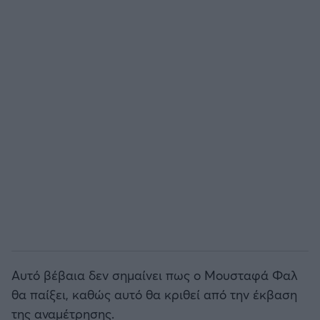
Άρσεναλ
Γιουβέντους
Μίλαν
Ίντερ
Μπάγερν Μονάχου
Παρί Σεν Ζερμέν
Αυτό βέβαια δεν σημαίνει πως ο Μουσταφά Φαλ
θα παίξει, καθώς αυτό θα κριθεί από την έκβαση
της αναμέτρησης.