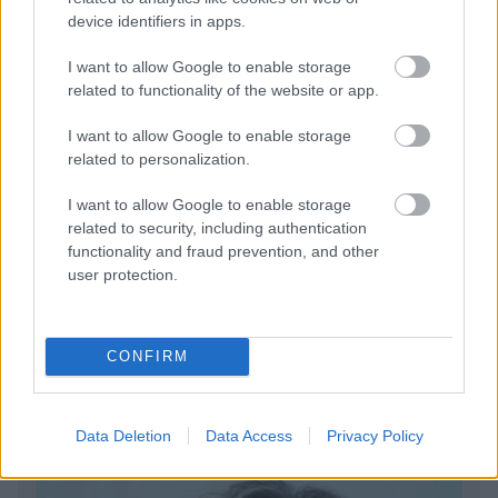
device identifiers in apps.
I want to allow Google to enable storage
related to functionality of the website or app.
I want to allow Google to enable storage
related to personalization.
5 γραφικά ψαροχώρια της Ελλάδας που δεν έχετε
ανακαλύψει ακόμα
I want to allow Google to enable storage
related to security, including authentication
Πέρα από τη Λισαβόνα: 10 μαγευτικοί προορισμοί
functionality and fraud prevention, and other
της Πορτογαλίας
user protection.
Το καλά κρυμμένο μυστικό της Κρήτης: Το φαράγγι
των Αγίων και η μαγευτική παραλία στο Λιβυκό
CONFIRM
Data Deletion
Data Access
Privacy Policy