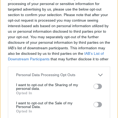
processing of your personal or sensitive information for
Original στη Νέα Φιλαδέλφεια
targeted advertising by us, please use the below opt-out
section to confirm your selection. Please note that after your
ΣΕΦ: Ο λόγος της ακύρωσης του διαγωνισμού και τι
opt-out request is processed you may continue seeing
σημαίνει η 10η Σεπτεμβρίου για την υπόθεση
interest-based ads based on personal information utilized by
us or personal information disclosed to third parties prior to
your opt-out. You may separately opt-out of the further
disclosure of your personal information by third parties on the
Tags:
ΜΟΥΣΤΑΦΑ ΦΑΛ
IAB’s list of downstream participants. This information may
also be disclosed by us to third parties on the
IAB’s List of
Downstream Participants
that may further disclose it to other
third parties.
Please note that this website/app uses one or more Google
Personal Data Processing Opt Outs
services and may gather and store information including but
Για να προσθέσεις το σχόλιο
not limited to your visit or usage behaviour. You may click to
I want to opt-out of the Sharing of my
personal data.
σου πρέπει να συνδεθείς
grant or deny consent to Google and its third-party tags to
Opted In
use your data for below specified purposes in below Google
στο my gazzetta!
consent section.
I want to opt-out of the Sale of my
Personal Data.
Opted In
Εγγραφή
Σύνδεση