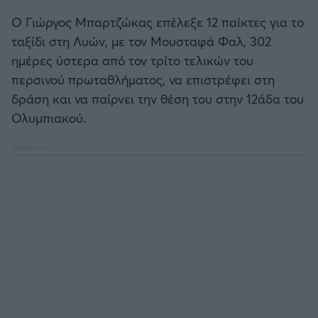
Καλαμάτα
Ο Γιώργος Μπαρτζώκας επέλεξε 12 παίκτες για το
ταξίδι στη Λυών, με τον Μουσταφά Φαλ, 302
Ηρακλής
ημέρες ύστερα από τον τρίτο τελικών του
περσινού πρωταθλήματος, να επιστρέφει στη
Μπαρτσελόνα
δράση και να παίρνει την θέση του στην 12άδα του
Ολυμπιακού.
Ρεάλ Μαδρίτης
Ατλέτικο Μαδρίτης
Μάντσεστερ Γιουνάιτεντ
Μάντσεστερ Σίτι
Λίβερπουλ
Τσέλσι