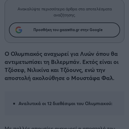
Η μητρότητα στον πάγκο
Δημήτρης Τσορμπατζόγλου
Συνεντεύξεις
Άρης
Ανακαλύψτε περισσότερα άρθρα στα αποτελέσματα
Μεγάλη μου Αγάπη
αναζήτησης.
Μια Ιστορία από την Πόλη
Λεβαδειακός
Προσθήκη του gazzetta.gr στην Google
ΟΦΗ
Ο Ολυμπιακός αναχωρεί για Λυών όπου θα
Βόλος
αντιμετωπίσει τη Βιλερμπάν. Εκτός είναι οι
Τζόσεφ, Νιλικίνα και Τζόουνς, ενώ την
Ατρόμητος Αθηνών
αποστολή ακολούθησε ο Μουστάφα Φαλ.
Κηφισιά
Αστέρας Τρίπολης
Αναλυτικά οι 12 διαθέσιμοι του Ολυμπιακού:
Παναιτωλικός
Με πολλές απουσίες αναχωρεί η αποστολή του