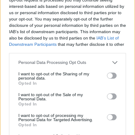
interest-based ads based on personal information utilized by
us or personal information disclosed to third parties prior to
ΔΙΑΒΑΣΕ ΑΚΟΜΗ:
your opt-out. You may separately opt-out of the further
Παναθηναϊκός - Ολυμπιακός: Κυριαρχία των «αιωνίων»
disclosure of your personal information by third parties on the
στα πρώτα power rankings
IAB’s list of downstream participants. This information may
also be disclosed by us to third parties on the
IAB’s List of
Euroleague: Το ψηφιακό οικοσύστημα φτάνει σε επίπεδα
Downstream Participants
that may further disclose it to other
ρεκόρ ενόψει του ντεμπούτου του Euroleague
third parties.
Basketball+
Please note that this website/app uses one or more Google
Personal Data Processing Opt Outs
services and may gather and store information including but
Μπαρτζώκας: Επισκέφθηκε την Παναγία της Τήνου
not limited to your visit or usage behaviour. You may click to
I want to opt-out of the Sharing of my
personal data.
grant or deny consent to Google and its third-party tags to
Opted In
use your data for below specified purposes in below Google
consent section.
I want to opt-out of the Sale of my
Personal Data.
41
Opted In
I want to opt-out of processing my
Personal Data for Targeted Advertising.
Opted In