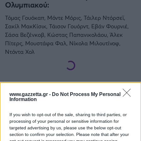
Ολυμπιακού:
Τόμας Γουόκαπ, Μόντε Μόρις, Τάιλερ Ντόρσεϊ,
Σακίλ ΜακΚίσικ, Τάισον Γουόρντ, Εβάν Φουρνιέ,
Σάσα Βεζένκοβ, Κώστας Παπανικολάου, Άλεκ
Πίτερς, Μουστάφα Φαλ, Νίκολα Μιλουτίνοφ,
Ντόντα Χολ
www.gazzetta.gr -
Do Not Process My Personal
Διάβασε όλα τα
τελευταία νέα
της αθλητικής
Information
επικαιρότητας. Μάθε για όλους τους
live αγώνες σήμερα
και δες τις
αθλητικές μεταδόσεις
της ημέρας και της
If you wish to opt-out of the sale, sharing to third parties, or
εβδομάδας μέσα από το υπερπλήρες Πρόγραμμα TV του
processing of your personal or sensitive information for
Gazzetta. Ακολούθησέ μας και στο
Google News
.
targeted advertising by us, please use the below opt-out
section to confirm your selection. Please note that after your
opt-out request is processed you may continue seeing