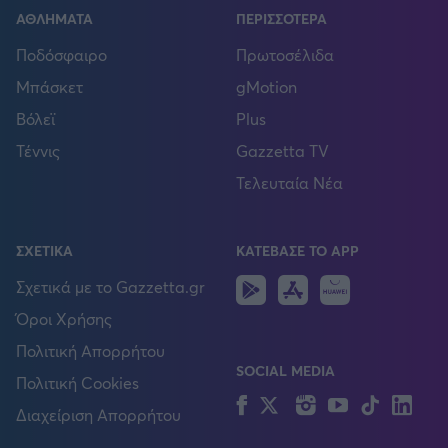
ΑΘΛΗΜΑΤΑ
ΠΕΡΙΣΣΟΤΕΡΑ
Ποδόσφαιρο
Πρωτοσέλιδα
Μπάσκετ
gMotion
Βόλεϊ
Plus
Τέννις
Gazzetta TV
Τελευταία Νέα
ΣΧΕΤΙΚΑ
ΚΑΤΕΒΑΣΕ ΤΟ APP
Android
IOS
Huawei
Σχετικά με το Gazzetta.gr
Όροι Χρήσης
Πολιτική Απορρήτου
SOCIAL MEDIA
Πολιτική Cookies
Facebook
Twitter
Instagram
YouTube
TikTok
Lin
Διαχείριση Απορρήτου