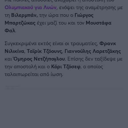
Καλαμάτα
Ολυμπιακού για Λυών
, ενόψει της αναμέτρησης με
τη
Βιλερμπάν,
την ώρα που ο
Γιώργος
Ηρακλής
Μπαρτζώκας
έχει μαζί του και τον
Μουστάφα
Φαλ
.
Μπαρτσελόνα
Συγκεκριμένα εκτός είναι οι τραυματίες,
Φρανκ
Ρεάλ Μαδρίτης
Νιλικίνα
,
Ταϊρίκ Τζόουνς
,
Γιαννούλης Λαρετζάκης
και
Όμηρος Νετζήπογλου
. Επίσης δεν ταξίδεψε με
Ατλέτικο Μαδρίτης
την αποστολή και ο
Κόρι Τζόσεφ
, ο οποίος
ταλαιπωρείται από ίωση.
Μάντσεστερ Γιουνάιτεντ
Μάντσεστερ Σίτι
Λίβερπουλ
Τσέλσι