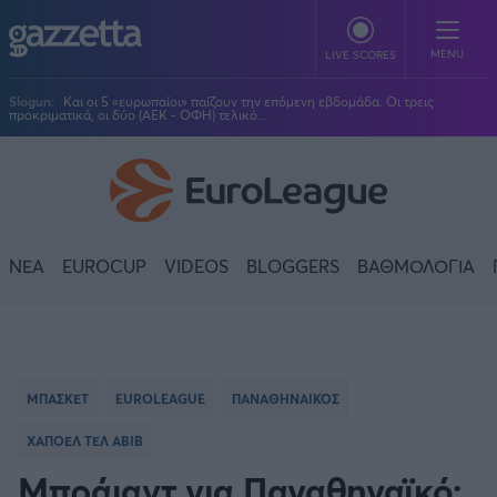
Παράκαμψη προς το κυρίως περιεχόμενο
MENU
LIVE SCORES
Slogun:
Και οι 5 «ευρωπαίοι» παίζουν την επόμενη εβδομάδα. Οι τρεις
προκριματικά, οι δύο (ΑΕΚ - ΟΦΗ) τελικό...
ΠΟΔΟΣΦΑΙΡΟ
Stoiximan Super League
ΜΠΑΣΚΕΤ
Super League 2
Stoiximan GBL
ΒΟΛΕΪ
ΝΕΑ
EUROCUP
VIDEOS
BLOGGERS
ΒΑΘΜΟΛΟΓΙΑ
Champions League
EuroLeague
Novibet Volley League
ΑΛΛΑ ΣΠΟΡ
Europa League
Champions League
Volley League Γυναικών
Τένις
PLUS
Conference League
NBA
Pre League
Χάντμπολ
Πολιτική
Κύπελλο Ελλάδας
Εθνική Μπάσκετ
BLOGGERS
Κύπελλο Ανδρών
ΜΠΑΣΚΕΤ
EUROLEAGUE
ΠΑΝΑΘΗΝΑΙΚΟΣ
Πόλο
Κοινωνία
Premier League
Elite League
Νίκος Αθανασίου
GMOTION
Κύπελλο Γυναικών
ΧΑΠΟΕΛ ΤΕΛ ΑΒΙΒ
Διεθνή
Στίβος
La Liga
Δημήτρης Βέργος
Α1 Γυναικών
GMotion F1
Champions League
Viral
Μπράιαντ για Παναθηναϊκό:
ΠΡΩΤΟΣΕΛΙΔΑ
Γυμναστική
Serie A
Βασίλης Βλαχόπουλος
Κύπελλο Ελλάδος