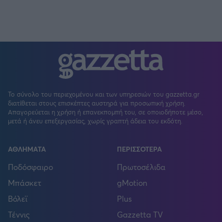
Το σύνολο του περιεχομένου και των υπηρεσιών του gazzetta.gr
διατίθεται στους επισκέπτες αυστηρά για προσωπική χρήση.
Απαγορεύεται η χρήση ή επανεκπομπή του, σε οποιοδήποτε μέσο,
μετά ή άνευ επεξεργασίας, χωρίς γραπτή άδεια του εκδότη.
ΑΘΛΗΜΑΤΑ
ΠΕΡΙΣΣΟΤΕΡΑ
Ποδόσφαιρο
Πρωτοσέλιδα
Μπάσκετ
gMotion
Βόλεϊ
Plus
Τέννις
Gazzetta TV