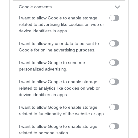
Google consents
«Κοιτάω μία μέρα τη φορά. Το να κοιτάς πολύ
μακριά μπορεί να προκαλέσει πίεση και άγχος.
I want to allow Google to enable storage
related to advertising like cookies on web or
Απλώς ανυπομονώ να παίξω μπάσκετ και να
device identifiers in apps.
βοηθήσω την ομάδα μου να νικήσει.
I want to allow my user data to be sent to
Θα χρειαστεί να παίξουμε καλύτερη άμυνα και να
Google for online advertising purposes.
προσέχουμε την μπάλα. Πρέπει να παίζουμε με
I want to allow Google to send me
αίσθηση επείγοντος».
personalized advertising.
I want to allow Google to enable storage
related to analytics like cookies on web or
device identifiers in apps.
I want to allow Google to enable storage
Διάβασε όλα τα
τελευταία νέα
της αθλητικής
related to functionality of the website or app.
επικαιρότητας. Μάθε για όλους τους
live αγώνες σήμερα
και δες τις
αθλητικές μεταδόσεις
της ημέρας και της
I want to allow Google to enable storage
εβδομάδας μέσα από το υπερπλήρες Πρόγραμμα TV του
related to personalization.