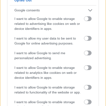
Opted Out
απόψε χάνετε ειδικά αν κερδίσει η Ζαλγκίρις και
η Αρμάνι. Θα είναι ισοβαθμος στο 10-11-12 με
Google consents
Ντουμπάι και Αρμάνι. Και με νίκη θα τον
πλησιάσει μέχρι και η Μακάμπι στις 2 διάφορα
I want to allow Google to enable storage
με παιχνίδι λιγότερο. Έχει να παίξει μέσα στη
related to advertising like cookies on web or
Βαλένθια - Μπαρτσελόνα- Ντουμπάι ( εστω και
device identifiers in apps.
σε ουδέτερη έδρα) και εντός με Χάποελ
Απάντησε
3
Likes
1
Απαντήσεις
I want to allow my user data to be sent to
Google for online advertising purposes.
Πρίγκιπας
I want to allow Google to send me
20/03/2026 - 13:35
Redpassion!
personalized advertising.
Και την Χάποελ (έστω και σε ουδέτερη) εκτός
την έχει. Έχει δηλαδή να παίξει ο
I want to allow Google to enable storage
Παναθηναικός 4 θανατηφόρα εκτός . Τα δύο με
related to analytics like cookies on web or
ομάδες που κοινηγουν 4δα (Βαλένθια -
device identifiers in apps.
Χάποελ) και τα δύο με ομάδες που πάνω κάτω
αυτή την στιγμή έχουν βαθμολογικά τους
I want to allow Google to enable storage
ίδιους στόχους με αυτόν (Ντουμπάι - Μπάρτσα).
related to functionality of the website or app.
Έχει πάρα πολύ δύσκολο προγραμμα. Ακόμη
και αν νικήσει σήμερα , η 6η θέση φαντάζει
I want to allow Google to enable storage