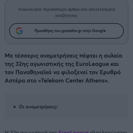
Η μητρότητα στον πάγκο
Δημήτρης Τσορμπατζόγλου
Συνεντεύξεις
Άρης
Ανακαλύψτε περισσότερα άρθρα στα αποτελέσματα
Μεγάλη μου Αγάπη
αναζήτησης.
Μια Ιστορία από την Πόλη
Λεβαδειακός
Προσθήκη του gazzetta.gr στην Google
ΟΦΗ
Με τέσσερις αναμετρήσεις πέφτει η αυλαία
Βόλος
της 32ης αγωνιστικής της EuroLeague και
τον Παναθηναϊκό να φιλοξενεί τον Ερυθρό
Ατρόμητος Αθηνών
Αστέρα στο «Telekom Center Athens».
Κηφισιά
Αστέρας Τρίπολης
Οι αναμετρήσεις:
Παναιτωλικός
Η 32η αγωνιστική της
EuroLeague
ολοκληρώνεται