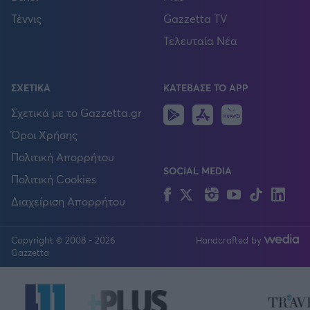
Τέννις
Gazzetta TV
Τελευταία Νέα
ΣΧΕΤΙΚΑ
ΚΑΤΕΒΑΣΕ ΤΟ APP
Android
IOS
Huawei
Σχετικά με το Gazzetta.gr
Όροι Χρήσης
Πολιτική Απορρήτου
SOCIAL MEDIA
Πολιτική Cookies
Facebook
Twitter
Instagram
YouTube
TikTok
Lin
Διαχείριση Απορρήτου
Copyright © 2008 - 2026
Handcrafted by
FOLLOW US
Gazzetta