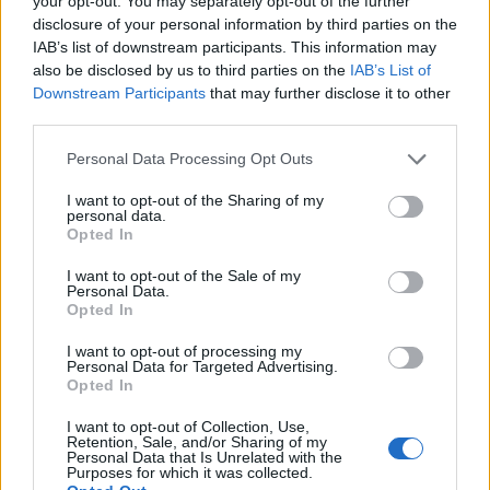
your opt-out. You may separately opt-out of the further
Δεν υπάρχει περίπτωση να περάσει με
disclosure of your personal information by third parties on the
μειονέκτημα έδρας από Φενέρ ή Ολυμπιακό, αν
IAB’s list of downstream participants. This information may
δε βγει έστω 6ος να πέσει με καμιά Βαλένθια ή
also be disclosed by us to third parties on the
IAB’s List of
Χάποελ ή ακόμη και Ρεάλ που την έχει
Downstream Participants
that may further disclose it to other
πελάτισσα final-4 δεν πάει!
third parties.
Απάντησε
2
Likes
0
Απαντήσεις
Please note that this website/app uses one or more Google
Personal Data Processing Opt Outs
services and may gather and store information including but
not limited to your visit or usage behaviour. You may click to
I want to opt-out of the Sharing of my
personal data.
jblf
20/03/2026 - 11:49
grant or deny consent to Google and its third-party tags to
Opted In
use your data for below specified purposes in below Google
ρε παιδιά έλεος, δείτε λίγο την βαθμολογία και
consent section.
τις αγωνιστικές. Ο ΠΑΟ την επόμενη εβδομάδα
I want to opt-out of the Sale of my
Personal Data.
κατά 90% θα είναι 6ος. Κανένα κίνδυνο δεν έχει
Opted In
να μείνει εκτός 6αδας. Απλά είναι πάρα πολύ
δύσκολο να πάρει πλεονέκτημα.
I want to opt-out of processing my
Personal Data for Targeted Advertising.
Απάντησε
2
Likes
1
Απαντήσεις
Opted In
Redpassion!
I want to opt-out of Collection, Use,
20/03/2026 - 13:09
Retention, Sale, and/or Sharing of my
jblf
Personal Data that Is Unrelated with the
Purposes for which it was collected.
τα θες και τα λες αυτά ρε φίλε? ο παο αν χάσει