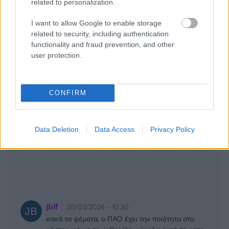
εξαιρετικά δύσκολη.Έως και απίθανη.
related to personalization.
Τουλάχιστον για τον Παναθηναικό που έχουμε
δει μέχρι τώρα.
I want to allow Google to enable storage
related to security, including authentication
Απάντησε
3
Likes
0
Απαντήσεις
functionality and fraud prevention, and other
user protection.
CONFIRM
Data Deletion
Data Access
Privacy Policy
jblf
20/03/2026 - 10:30
κακά τα ψέματα, ο ΠΑΟ έχει την ποιότητα στο