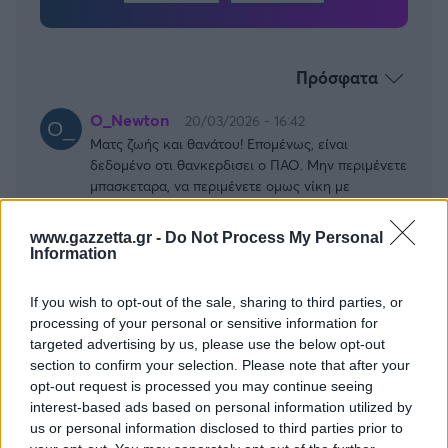
Πρόσφατα
O_Newton
20/03/2026 - 16:42
Ματς ζωής και θανάτου! Επομένως, είναι
δεδομένο οτι θανκερδισει ο ΠΑΟ. Μην περιμένετε
μπασκεταρα, να περιμένετε ομως νίκη με
οποιονδήποτε τρόπο. Η λογικη δείχνει μια
διψήφια διαφορα. Τα χθεσινά αποτελέσματα δεν
www.gazzetta.gr -
Do Not Process My Personal
τον βόλεψαν, αλλα θεωρώ πως επειδη κάθε
Information
παιχνίδι ειναι τελικός υμθα παρει οτι χρειαζεται
για τα play in. Μετά, η πορεία θα εξαρτηθεί με
If you wish to opt-out of the sale, sharing to third parties, or
ποιους ματσαρε, σε τι ενεργεια θα πρεπει να
processing of your personal or sensitive information for
παίξει. Στο final 4, η κατακτηση ειναι βέβαιη
targeted advertising by us, please use the below opt-out
Απάντησε
1
Likes
1
Απαντήσεις
section to confirm your selection. Please note that after your
opt-out request is processed you may continue seeing
interest-based ads based on personal information utilized by
Nureyev
20/03/2026 - 20:06
us or personal information disclosed to third parties prior to
O_Newton