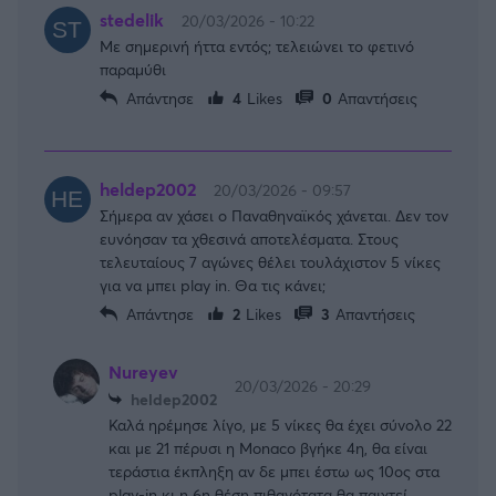
stedelik
20/03/2026 - 10:22
Με σημερινή ήττα εντός; τελειώνει το φετινό
παραμύθι
Απάντησε
4
Likes
0
Απαντήσεις
heldep2002
20/03/2026 - 09:57
Σήμερα αν χάσει ο Παναθηναϊκός χάνεται. Δεν τον
ευνόησαν τα χθεσινά αποτελέσματα. Στους
τελευταίους 7 αγώνες θέλει τουλάχιστον 5 νίκες
για να μπει play in. Θα τις κάνει;
Απάντησε
2
Likes
3
Απαντήσεις
Nureyev
20/03/2026 - 20:29
heldep2002
Καλά ηρέμησε λίγο, με 5 νίκες θα έχει σύνολο 22
και με 21 πέρυσι η Monaco βγήκε 4η, θα είναι
τεράστια έκπληξη αν δε μπει έστω ως 10ος στα
play-in κι η 6η θέση πιθανότατα θα παιχτεί