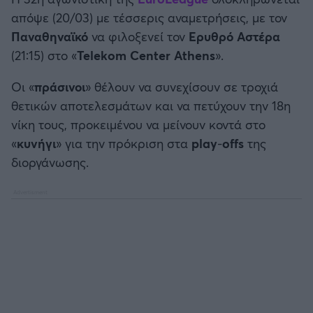
Καλαμάτα
απόψε (20/03) με τέσσερις αναμετρήσεις, με τον
Παναθηναϊκό
να φιλοξενεί τον
Ερυθρό Αστέρα
Ηρακλής
(21:15) στο «
Telekom
Center Athens
».
Μπαρτσελόνα
Οι «
πράσινοι
» θέλουν να συνεχίσουν σε τροχιά
θετικών αποτελεσμάτων και να πετύχουν την 18η
Ρεάλ Μαδρίτης
νίκη τους, προκειμένου να μείνουν κοντά στο
«
κυνήγι
» για την πρόκριση στα
play
-
offs
της
Ατλέτικο Μαδρίτης
διοργάνωσης.
Μάντσεστερ Γιουνάιτεντ
Μάντσεστερ Σίτι
Λίβερπουλ
Τσέλσι