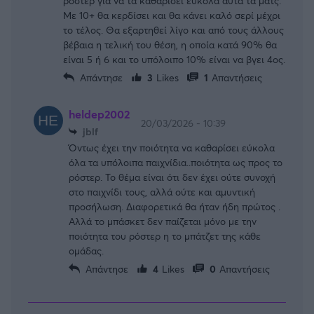
ρόστερ για να τα καθαρίσει εύκολα αυτά τα ματς.
Με 10+ θα κερδίσει και θα κάνει καλό σερί μέχρι
το τέλος. Θα εξαρτηθεί λίγο και από τους άλλους
βέβαια η τελική του θέση, η οποία κατά 90% θα
είναι 5 ή 6 και το υπόλοιπο 10% είναι να βγει 4ος.
Απάντησε
3
Likes
1
Απαντήσεις
heldep2002
20/03/2026 - 10:39
jblf
Όντως έχει την ποιότητα να καθαρίσει εύκολα
όλα τα υπόλοιπα παιχνίδια..ποιότητα ως προς το
ρόστερ. Το θέμα είναι ότι δεν έχει ούτε συνοχή
στο παιχνίδι τους, αλλά ούτε και αμυντική
προσήλωση. Διαφορετικά θα ήταν ήδη πρώτος .
Αλλά το μπάσκετ δεν παίζεται μόνο με την
ποιότητα του ρόστερ η το μπάτζετ της κάθε
ομάδας.
Απάντησε
4
Likes
0
Απαντήσεις