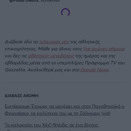
@Photo credits:
eurokinissi
Διάβασε όλα τα
τελευταία νέα
της αθλητικής
επικαιρότητας. Μάθε για όλους τους
live αγώνες σήμερα
και δες τις
αθλητικές μεταδόσεις
της ημέρας και της
εβδομάδας μέσα από το υπερπλήρες Πρόγραμμα TV του
Gazzetta. Ακολούθησέ μας και στο
Google News
.
ΔΙΑΒΑΣΕ ΑΚΟΜΗ:
Euroleague: Έτοιμος να μαγέψει και στον Παναθηναϊκό ο
Φρανσίσκο, τα καλύτερα του με τη Ζάλγκιρις (vid)
Το καλοκαίρι του Χέιζ-Ντέιβις σε ένα βίντεο: