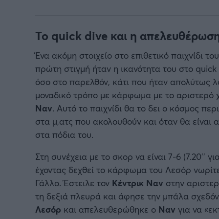
Το quick dive και η απελευθέρωσ
Ένα ακόμη στοιχείο στο επιθετικό παιχνίδι το
πρώτη στιγμή ήταν η ικανότητα του στο quick 
όσο στο παρελθόν, κάτι που ήταν απολύτως λο
μοναδικό τρόπο με κάρφωμα με το αριστερό χ
Ναν
. Αυτό το παιχνίδι θα το δει ο κόσμος πε
στα μ,ατς που ακολουθούν και όταν θα είναι 
στα πόδια του.
Στη συνέχεια με το σκορ να είναι 7-6 (7.20’’ 
έχοντας δεχθεί το κάρφωμα του Λεσόρ νωρίτε
Γάλλο. Έστειλε τον
Κέντρικ Ναν
στην αριστερ
τη δεξιά πλευρά και άφησε την μπάλα σχεδόν 
Λεσόρ
και απελευθερώθηκε ο
Ναν
για να «εκ