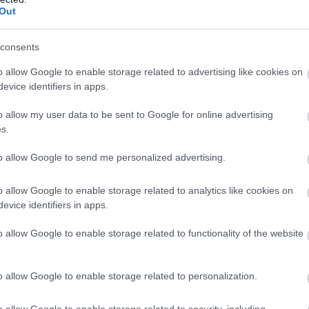
Out
consents
o allow Google to enable storage related to advertising like cookies on
evice identifiers in apps.
ία αγωνιστικά που έλειψαν από το παιχνίδι της
o allow my user data to be sent to Google for online advertising
μα και έκαναν ξανά την εμφάνιση τους με την
s.
to allow Google to send me personalized advertising.
o allow Google to enable storage related to analytics like cookies on
λος σέντερ που βρέθηκε στην πεντάδα από τον
evice identifiers in apps.
α ημέρα! Έκανε το 2-0 αξιοποιώντας το εξαιρετικό
o allow Google to enable storage related to functionality of the website
 τις φάσεις κοντά στο καλάθι. Επειδή δεν έχει
αλό footwork και με αυτό τον τρόπο νίκησε κατά
o allow Google to enable storage related to personalization.
νομαχία.
o allow Google to enable storage related to security, including