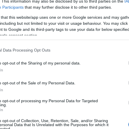
μέρες από το
Final Four
της
Euroleague
στο Άμπου
. This information may also be disclosed by us to third parties on the
IA
Participants
that may further disclose it to other third parties.
ποια στοιχεία που έδινε στο παιχνίδι της ομάδας
δυνατή στη ρακέτα συμβάλλοντας στην κατάκτηση
 that this website/app uses one or more Google services and may gath
νο.
including but not limited to your visit or usage behaviour. You may click 
 to Google and its third-party tags to use your data for below specifi
ogle consent section.
ης περασμένης Πέμπτης (12/3) με την
Ζάλγκιρις
ΟΝΟΣ για το «τριφύλλι», καθώς η ορμή και η
l Data Processing Opt Outs
αι τον κόσμο όπως συνέβαινε και πριν τον
o opt-out of the Sharing of my personal data.
In
o opt-out of the Sale of my Personal Data.
In
to opt-out of processing my Personal Data for Targeted
ing.
In
o opt-out of Collection, Use, Retention, Sale, and/or Sharing
ersonal Data that Is Unrelated with the Purposes for which it
lected.