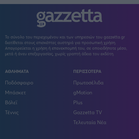
Το σύνολο του περιεχομένου και των υπηρεσιών του gazzetta.gr
διατίθεται στους επισκέπτες αυστηρά για προσωπική χρήση.
Απαγορεύεται η χρήση ή επανεκπομπή του, σε οποιοδήποτε μέσο,
μετά ή άνευ επεξεργασίας, χωρίς γραπτή άδεια του εκδότη.
ΑΘΛΗΜΑΤΑ
ΠΕΡΙΣΣΟΤΕΡΑ
Ποδόσφαιρο
Πρωτοσέλιδα
Μπάσκετ
gMotion
Βόλεϊ
Plus
Τέννις
Gazzetta TV
Τελευταία Νέα