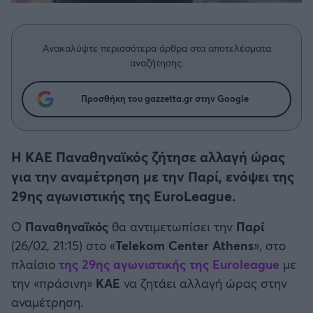
Η μητρότητα στον πάγκο
Δημήτρης Τσορμπατζόγλου
Συνεντεύξεις
Άρης
Μεγάλη μου Αγάπη
Ανακαλύψτε περισσότερα άρθρα στα αποτελέσματα
Μια Ιστορία από την Πόλη
Λεβαδειακός
αναζήτησης.
ΟΦΗ
Προσθήκη του gazzetta.gr στην Google
Βόλος
Η ΚΑΕ Παναθηναϊκός ζήτησε αλλαγή ώρας
Ατρόμητος Αθηνών
για την αναμέτρηση με την Παρί, ενόψει της
29ης αγωνιστικής της EuroLeague.
Κηφισιά
Ο
Παναθηναϊκός
θα αντιμετωπίσει την
Παρί
(26/02, 21:15) στο «
Telekom Center Athens
», στο
Αστέρας Τρίπολης
πλαίσιο
της 29ης αγωνιστικής της Euroleague
με
την «πράσινη»
ΚΑΕ
να ζητάει αλλαγή ώρας στην
Παναιτωλικός
αναμέτρηση.