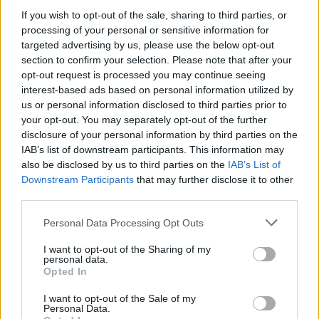
If you wish to opt-out of the sale, sharing to third parties, or
processing of your personal or sensitive information for
Άρσεναλ
targeted advertising by us, please use the below opt-out
section to confirm your selection. Please note that after your
Γιουβέντους
opt-out request is processed you may continue seeing
interest-based ads based on personal information utilized by
us or personal information disclosed to third parties prior to
Μίλαν
your opt-out. You may separately opt-out of the further
disclosure of your personal information by third parties on the
IAB’s list of downstream participants. This information may
Ίντερ
also be disclosed by us to third parties on the
IAB’s List of
Downstream Participants
that may further disclose it to other
Μπάγερν Μονάχου
third parties.
Please note that this website/app uses one or more Google
Personal Data Processing Opt Outs
Παρί Σεν Ζερμέν
services and may gather and store information including but
not limited to your visit or usage behaviour. You may click to
I want to opt-out of the Sharing of my
Η σέντρα της αναμέτρησης είναι
personal data.
grant or deny consent to Google and its third-party tags to
προγραμματισμένη για τις 19:45 στην πόλη της
Opted In
use your data for below specified purposes in below Google
Τσεχίας
και η
ΚΑΕ,
προκειμένου να διευκολύνει
consent section.
I want to opt-out of the Sale of my
τους φιλάθλους της να παρακολουθήσουν και
Personal Data.