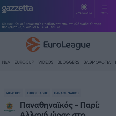
Παράκαμψη προς το κυρίως περιεχόμενο
MENU
LIVE SCORES
Slogun:
Και οι 5 «ευρωπαίοι» παίζουν την επόμενη εβδομάδα. Οι τρεις
προκριματικά, οι δύο (ΑΕΚ - ΟΦΗ) τελικό...
ΠΟΔΟΣΦΑΙΡΟ
Stoiximan Super League
ΜΠΑΣΚΕΤ
Super League 2
Stoiximan GBL
ΒΟΛΕΪ
ΝΕΑ
EUROCUP
VIDEOS
BLOGGERS
ΒΑΘΜΟΛΟΓΙΑ
Champions League
EuroLeague
Novibet Volley League
ΑΛΛΑ ΣΠΟΡ
Europa League
Champions League
Volley League Γυναικών
Τένις
PLUS
Conference League
NBA
Pre League
Χάντμπολ
Πολιτική
Κύπελλο Ελλάδας
Εθνική Μπάσκετ
BLOGGERS
Κύπελλο Ανδρών
ΜΠΑΣΚΕΤ
EUROLEAGUE
ΠΑΝΑΘΗΝΑΙΚΟΣ
Πόλο
Κοινωνία
Premier League
Elite League
Νίκος Αθανασίου
GMOTION
Κύπελλο Γυναικών
Παναθηναϊκός - Παρί:
Διεθνή
Στίβος
La Liga
Δημήτρης Βέργος
Α1 Γυναικών
GMotion F1
Champions League
Viral
Αλλαγή ώρας στο
ΠΡΩΤΟΣΕΛΙΔΑ
Γυμναστική
Serie A
Βασίλης Βλαχόπουλος
Κύπελλο Ελλάδος