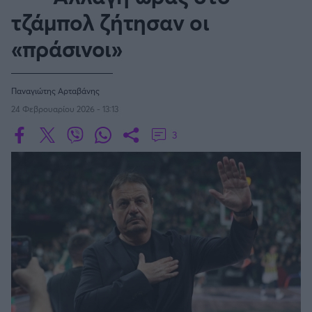
Οδηγός F1
CEV Cup
Τεχνολογία
τζάμπολ ζήτησαν οι
Παναγιώτης Δαλαταριώφ
Κολύμβηση
ΑΘΛΗΤΙΚΕΣ ΜΕΤΑΔΟΣΕΙΣ
Bundesliga
EuroCup
GMotion WRC
Υγεία
Challenge Cup
Ανδρέας Δημάτος
Μπιτς Βόλεϊ
Ligue 1
«πράσινοι»
Mundobasket
GMotion MotoGP
LIVE SCORE
Showbiz
Αντώνης Καλκαβούρας
Ιστιοπλοΐα
Basketaki
Εθνική Ελλάδος
GWOMEN
Αντώνης Καρπετόπουλος
Eurobasket
Κωπηλασία
Μουντιάλ 2026
Παναγιώτης Αρταβάνης
Δημήτρης Κατσιώνης
ΑΘΛΗΤΙΚΗ ΗΧΩ
Ξιφασκία
24 Φεβρουαρίου 2026 - 13:13
Wyscout Analysis
Γιώργος Κούβαρης
ΕΚΠΟΜΠΕΣ
Σκοποβολή
Ευρώπη
Κώστας Νικολακόπουλος
3
GALACTICOS BY INTERWETTEN
Κόσμος
Πάλη
ΟΜΑΔΕΣ
Γιάννης Πάλλας
GAZZ FLOOR BY NOVIBET
Νίκος Παπαδογιάννης
Τάε κβον ντο
ΑΕΚ
PODCASTS
POLE POSITION BY ALLWYN
Γιώργος Σακελλαρίου
Τζούντο
ΣΠΛΙΤ
OLD SCHOOL
GAZZETTA ACTS
Γιάννης Σερέτης
Ολυμπιακός
Πινγκ - πονγκ
Transfer Stories
ΜΕΤΑΒΙΒΑΣΗ BY NOVIBET
Gazzetta For Her
Σταύρος Σουντουλίδης
GAZZETTA SPECIALS
gMotion
Μαχητικά Αθλήματα
Θέμα Ισότητας
Δημήτρης Τομαράς
ΠΑΟΚ
Unique
Πυγμαχία
Για τον Αλέξανδρο
Γιώργος Τσακίρης
Wyscout Analysis
Άρση Βαρών
#GiatonAlki
Παναθηναϊκός
Μιχάλης Τσαμπάς
InStat Analysis