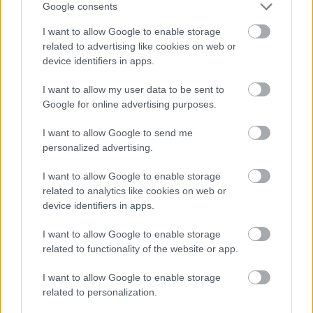
Google consents
Μονακό: O Σπανούλης εξέφρασε την πρόθεσή
του να επιστρέψει στην Ελλάδα αν η απεργία
I want to allow Google to enable storage
related to advertising like cookies on web or
προχωρούσε, γράφουν οι Γάλλοι
device identifiers in apps.
I want to allow my user data to be sent to
Google for online advertising purposes.
I want to allow Google to send me
personalized advertising.
I want to allow Google to enable storage
related to analytics like cookies on web or
device identifiers in apps.
I want to allow Google to enable storage
related to functionality of the website or app.
Η παραπάνω διατύπωση αποτυπώνει ξεκάθαρα
τις άμεσες προτεραιότητες των αρχών του
I want to allow Google to enable storage
Μονακό, χωρίς ωστόσο να προσφέρει καμία
related to personalization.
εγγύηση για το μέλλον του συλλόγου σε