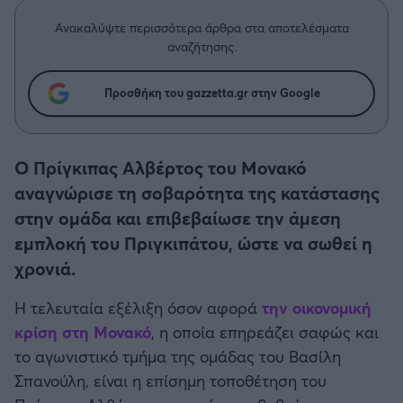
Η μητρότητα στον πάγκο
Δημήτρης Τσορμπατζόγλου
Συνεντεύξεις
Άρης
Ανακαλύψτε περισσότερα άρθρα στα αποτελέσματα
Μεγάλη μου Αγάπη
αναζήτησης.
Μια Ιστορία από την Πόλη
Λεβαδειακός
Προσθήκη του gazzetta.gr στην Google
ΟΦΗ
Ο Πρίγκιπας Αλβέρτος του Μονακό
Βόλος
αναγνώρισε τη σοβαρότητα της κατάστασης
στην ομάδα και επιβεβαίωσε την άμεση
Ατρόμητος Αθηνών
εμπλοκή του Πριγκιπάτου, ώστε να σωθεί η
χρονιά.
Κηφισιά
Η τελευταία εξέλιξη όσον αφορά
την οικονομική
Αστέρας Τρίπολης
κρίση στη Μονακό
, η οποία επηρεάζει σαφώς και
το αγωνιστικό τμήμα της ομάδας του Βασίλη
Παναιτωλικός
Σπανούλη, είναι η επίσημη τοποθέτηση του