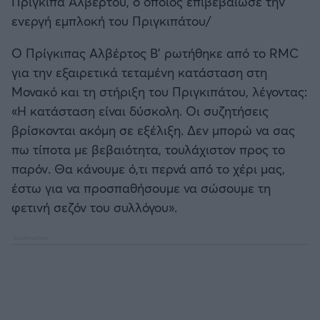
Πρίγκιπα Αλβέρτου, ο οποίος επιβεβαίωσε την
Καλαμάτα
ενεργή εμπλοκή του Πριγκιπάτου/
Ηρακλής
Ο Πρίγκιπας Αλβέρτος Β' ρωτήθηκε από το RMC
για την εξαιρετικά τεταμένη κατάσταση στη
Μπαρτσελόνα
Μονακό και τη στήριξη του Πριγκιπάτου, λέγοντας:
«Η κατάσταση είναι δύσκολη. Οι συζητήσεις
Ρεάλ Μαδρίτης
βρίσκονται ακόμη σε εξέλιξη. Δεν μπορώ να σας
πω τίποτα με βεβαιότητα, τουλάχιστον προς το
Ατλέτικο Μαδρίτης
παρόν. Θα κάνουμε ό,τι περνά από το χέρι μας,
έστω για να προσπαθήσουμε να σώσουμε τη
Μάντσεστερ Γιουνάιτεντ
φετινή σεζόν του συλλόγου».
Μάντσεστερ Σίτι
Λίβερπουλ
Τσέλσι