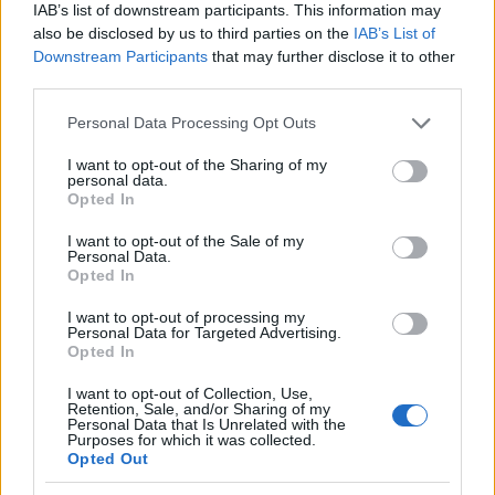
IAB’s list of downstream participants. This information may
also be disclosed by us to third parties on the
IAB’s List of
Downstream Participants
that may further disclose it to other
Χωρίς να μπει σε λεπτομέρειες, ο Πρίγκιπας
third parties.
Αλβέρτος παραδέχτηκε ότι η κατάσταση είναι
Please note that this website/app uses one or more Google
τόσο κρίσιμη, ώστε να απαιτεί την άμεση
Personal Data Processing Opt Outs
services and may gather and store information including but
κινητοποίηση των ανώτατων αρχών του Μονακό.
not limited to your visit or usage behaviour. You may click to
I want to opt-out of the Sharing of my
personal data.
Σύμφωνα με δημοσιεύματα από τη Γαλλία, η
grant or deny consent to Google and its third-party tags to
Opted In
use your data for below specified purposes in below Google
συγκεκριμένη παρέμβαση εντάσσεται σε ένα
consent section.
I want to opt-out of the Sale of my
ιδιαίτερα φορτισμένο θεσμικό πλαίσιο, που
Personal Data.
χαρακτηρίζεται από καθυστερήσεις στην
Opted In
καταβολή μισθών, εκκρεμείς δικαστικές
I want to opt-out of processing my
διαδικασίες και το ενδεχόμενο ανάληψης της
Personal Data for Targeted Advertising.
Opted In
διοίκησης του συλλόγου από το Πριγκιπάτο,
προκειμένου να αποφευχθεί στάση πληρωμών.
I want to opt-out of Collection, Use,
Retention, Sale, and/or Sharing of my
Personal Data that Is Unrelated with the
Purposes for which it was collected.
Opted Out
Δείτε Επίσης