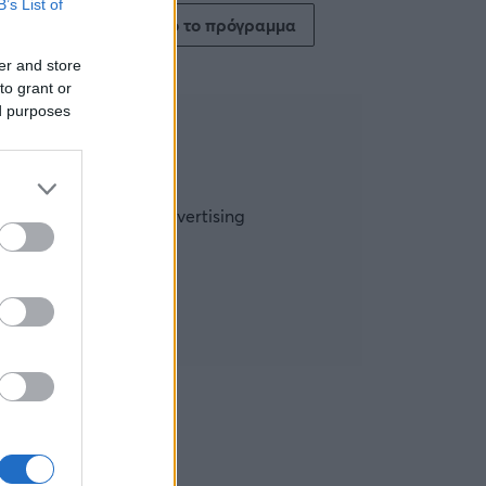
B’s List of
Δείτε όλο το πρόγραμμα
er and store
to grant or
ed purposes