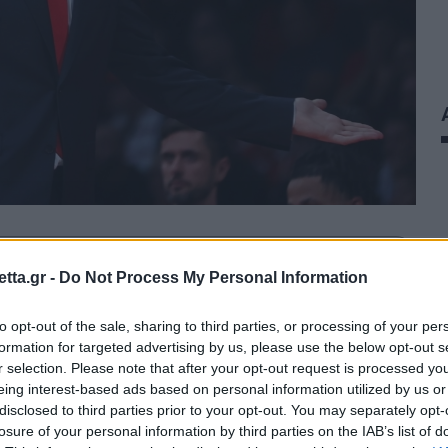
θρα στα αποτελέσματα αναζήτησης.
tta.gr -
Do Not Process My Personal Information
azzetta.gr στην Google
to opt-out of the sale, sharing to third parties, or processing of your per
formation for targeted advertising by us, please use the below opt-out s
r selection. Please note that after your opt-out request is processed y
eing interest-based ads based on personal information utilized by us or
disclosed to third parties prior to your opt-out. You may separately opt-
ταση στη Μονακό και στον Βασίλη
losure of your personal information by third parties on the IAB’s list of