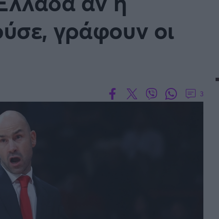
 Ελλάδα αν η
ύσε, γράφουν οι
3