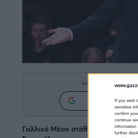
Ανακαλύψτε περισσότερα άρ
www.gazze
Προσθήκη του g
If you wish 
sensitive in
confirm you
continue se
information 
Γαλλικό Μέσο στάθηκε στην κατάσ
further disc