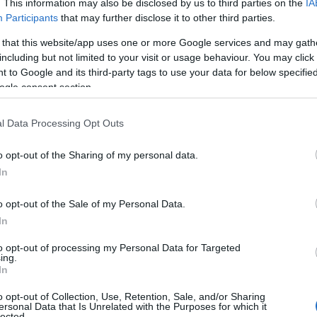
ως εξέφρασε την πρόθεση να
. This information may also be disclosed by us to third parties on the
IA
Participants
that may further disclose it to other third parties.
ργία προχωρούσε.
 that this website/app uses one or more Google services and may gath
including but not limited to your visit or usage behaviour. You may click 
μη μεγαλύτερη διάσταση στο πρόβλημα της
 to Google and its third-party tags to use your data for below specifi
άζ της η κορυφαία γαλλική εφημερίδα η
ogle consent section.
ις.
l Data Processing Opt Outs
ιον του δικαστηρίου του Μονακό το πρωί της
ημοσίευμα της L'Equipe το χρέος της Μονακό
o opt-out of the Sharing of my personal data.
μμύρια ευρώ, ενώ για άλλους φτάνει και τα 15
In
o opt-out of the Sale of my Personal Data.
In
to opt-out of processing my Personal Data for Targeted
ing.
In
o opt-out of Collection, Use, Retention, Sale, and/or Sharing
ersonal Data that Is Unrelated with the Purposes for which it
lected.