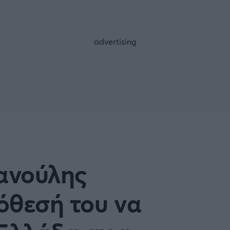
FOLLOW US
ανούλης
όθεσή του να