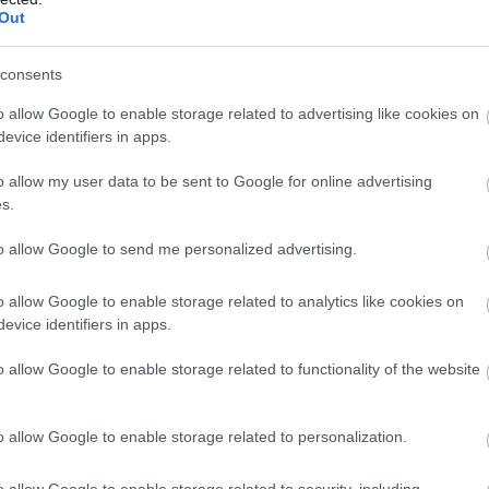
Out
consents
o allow Google to enable storage related to advertising like cookies on
evice identifiers in apps.
o allow my user data to be sent to Google for online advertising
s.
 έτοιμο να επενδύσει και να αναλάβει τον σύλλογο,
to allow Google to send me personalized advertising.
τους οφείλονται μισθοί.
 έγινε αυτή τη στιγμή. Το γαλλικό Μέσο προσθέτει
o allow Google to enable storage related to analytics like cookies on
evice identifiers in apps.
σή του να επιστρέψει στην Ελλάδα αν η απεργία
o allow Google to enable storage related to functionality of the website
o allow Google to enable storage related to personalization.
o allow Google to enable storage related to security, including