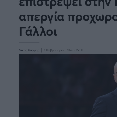
επιστρέψει στην
απεργία προχωρο
Γάλλοι
Νίκος Καρφής
7 Φεβρουαρίου 2026 - 15:30