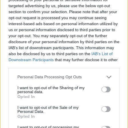
Tags:
ΓΙΩΡΓΟΣ ΜΠΑΡΤΖΩΚΑΣ
targeted advertising by us, please use the below opt-out
section to confirm your selection. Please note that after your
opt-out request is processed you may continue seeing
interest-based ads based on personal information utilized by
us or personal information disclosed to third parties prior to
your opt-out. You may separately opt-out of the further
disclosure of your personal information by third parties on the
Για να προσθέσεις το σχόλιο
IAB’s list of downstream participants. This information may
σου πρέπει να συνδεθείς
also be disclosed by us to third parties on the
IAB’s List of
στο my gazzetta!
Downstream Participants
that may further disclose it to other
third parties.
Please note that this website/app uses one or more Google
Personal Data Processing Opt Outs
Εγγραφή
Σύνδεση
services and may gather and store information including but
not limited to your visit or usage behaviour. You may click to
I want to opt-out of the Sharing of my
personal data.
grant or deny consent to Google and its third-party tags to
Opted In
use your data for below specified purposes in below Google
consent section.
I want to opt-out of the Sale of my
Personal Data.
Opted In
I want to opt-out of processing my