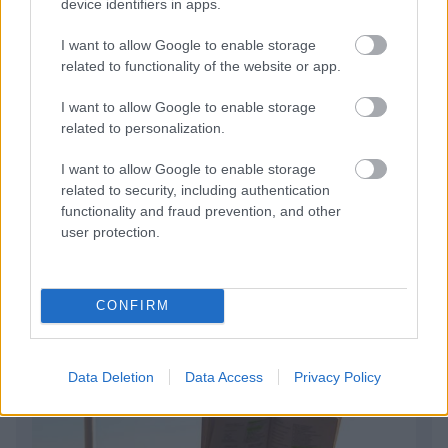
device identifiers in apps.
I want to allow Google to enable storage
related to functionality of the website or app.
I want to allow Google to enable storage
6 γραφικά χωριά των Κυκλάδων που αξίζει να
related to personalization.
ανακαλύψετε
I want to allow Google to enable storage
7 έξυπνα tips για να φτιάξετε γρήγορα τη βαλίτσα
related to security, including authentication
των διακοπών
functionality and fraud prevention, and other
user protection.
Η εξωτική παραλία της Πάργας που θα λατρέψετε
CONFIRM
Data Deletion
Data Access
Privacy Policy