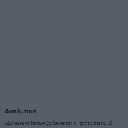
Άρσεναλ
Γιουβέντους
Μίλαν
Ίντερ
Μπάγερν Μονάχου
Παρί Σεν Ζερμέν
Αναλυτικά
«Σε θετικό δρόμο βρίσκονται οι τραυματίες. Ο