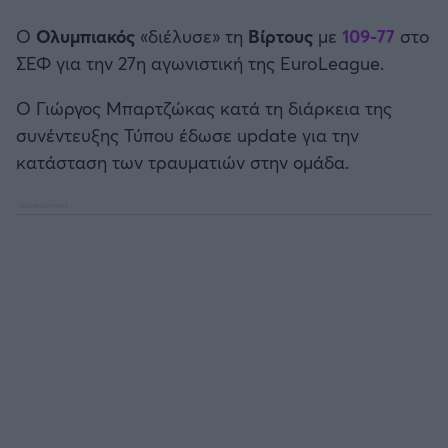
Καλαμάτα
Ο
Ολυμπιακός
«διέλυσε» τη
Βίρτους
με
109-77
στο
ΣΕΦ για την 27η αγωνιστική της EuroLeague.
Ηρακλής
Ο Γιώργος Μπαρτζώκας κατά τη διάρκεια της
Μπαρτσελόνα
συνέντευξης Τύπου έδωσε update για την
κατάσταση των τραυματιών στην ομάδα.
Ρεάλ Μαδρίτης
Ατλέτικο Μαδρίτης
Μάντσεστερ Γιουνάιτεντ
Μάντσεστερ Σίτι
Λίβερπουλ
Τσέλσι