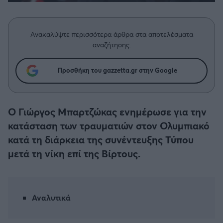
Η μητρότητα στον πάγκο
Δημήτρης Τσορμπατζόγλου
Συνεντεύξεις
Άρης
Μεγάλη μου Αγάπη
Ανακαλύψτε περισσότερα άρθρα στα αποτελέσματα
Μια Ιστορία από την Πόλη
Λεβαδειακός
αναζήτησης.
ΟΦΗ
Προσθήκη του gazzetta.gr στην Google
Βόλος
Ο Γιώργος Μπαρτζώκας ενημέρωσε για την
Ατρόμητος Αθηνών
κατάσταση των τραυματιών στον Ολυμπιακό
κατά τη διάρκεια της συνέντευξης Τύπου
Κηφισιά
μετά τη νίκη επί της Βίρτους.
Αστέρας Τρίπολης
Αναλυτικά
Παναιτωλικός