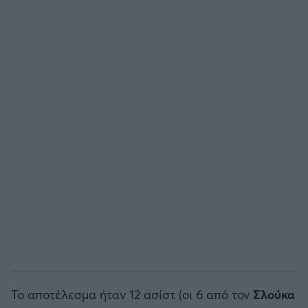
Άρσεναλ
Γιουβέντους
Μίλαν
Ίντερ
Μπάγερν Μονάχου
Παρί Σεν Ζερμέν
Το αποτέλεσμα ήταν 12 ασίστ (οι 6 από τον
Σλούκα