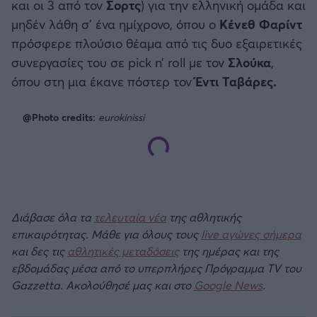
και οι 3 από τον
Σορτς
) για την ελληνική ομάδα και
μηδέν λάθη σ’ ένα ημίχρονο, όπου ο
Κένεθ Φαρίντ
πρόσφερε πλούσιο θέαμα από τις δυο εξαιρετικές
συνεργασίες του σε pick n’ roll με τον
Σλούκα
,
όπου στη μια έκανε πόστερ τον
Έντι Ταβάρες.
@Photo credits:
eurokinissi
Διάβασε όλα τα
τελευταία νέα
της αθλητικής
επικαιρότητας. Μάθε για όλους τους
live αγώνες σήμερα
και δες τις
αθλητικές μεταδόσεις
της ημέρας και της
εβδομάδας μέσα από το υπερπλήρες Πρόγραμμα TV του
Gazzetta. Ακολούθησέ μας και στο
Google News
.