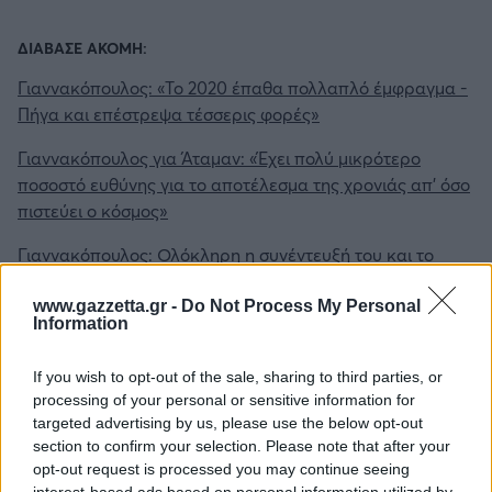
ΔΙΑΒΑΣΕ ΑΚΟΜΗ:
Γιαννακόπουλος: «Το 2020 έπαθα πολλαπλό έμφραγμα -
Πήγα και επέστρεψα τέσσερις φορές»
Γιαννακόπουλος για Άταμαν: «Έχει πολύ μικρότερο
ποσοστό ευθύνης για το αποτέλεσμα της χρονιάς απ' όσο
πιστεύει ο κόσμος»
Γιαννακόπουλος: Ολόκληρη η συνέντευξή του και το
μέλλον του στον Παναθηναϊκό
www.gazzetta.gr -
Do Not Process My Personal
Information
If you wish to opt-out of the sale, sharing to third parties, or
processing of your personal or sensitive information for
targeted advertising by us, please use the below opt-out
Για να προσθέσεις το σχόλιο
section to confirm your selection. Please note that after your
σου πρέπει να συνδεθείς
opt-out request is processed you may continue seeing