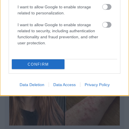
της Πορτογαλίας
I want to allow Google to enable storage
related to personalization.
Το καλά κρυμμένο μυστικό της Κρήτης: Το φαράγγι
των Αγίων και η μαγευτική παραλία στο Λιβυκό
I want to allow Google to enable storage
related to security, including authentication
functionality and fraud prevention, and other
user protection.
CONFIRM
Data Deletion
Data Access
Privacy Policy