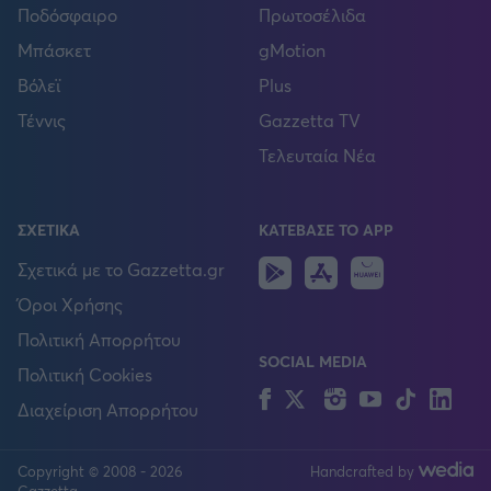
Ποδόσφαιρο
Πρωτοσέλιδα
Μπάσκετ
gMotion
Βόλεϊ
Plus
Τέννις
Gazzetta TV
Τελευταία Νέα
ΣΧΕΤΙΚΑ
ΚΑΤΕΒΑΣΕ ΤΟ APP
Android
IOS
Huawei
Σχετικά με το Gazzetta.gr
Όροι Χρήσης
Πολιτική Απορρήτου
SOCIAL MEDIA
Πολιτική Cookies
Facebook
Twitter
Instagram
YouTube
TikTok
Lin
Διαχείριση Απορρήτου
Copyright © 2008 - 2026
Handcrafted by
FOLLOW US
Gazzetta