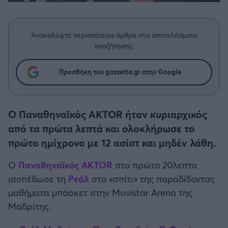
Η μητρότητα στον πάγκο
Δημήτρης Τσορμπατζόγλου
Συνεντεύξεις
Άρης
Μεγάλη μου Αγάπη
Ανακαλύψτε περισσότερα άρθρα στα αποτελέσματα
Μια Ιστορία από την Πόλη
Λεβαδειακός
αναζήτησης.
ΟΦΗ
Προσθήκη του gazzetta.gr στην Google
Βόλος
Ο Παναθηναϊκός AKTOR ήταν κυριαρχικός
Ατρόμητος Αθηνών
από τα πρώτα λεπτά και ολοκλήρωσε το
πρώτο ημίχρονο με 12 ασίστ και μηδέν λάθη.
Κηφισιά
Ο
Παναθηναϊκός AKTOR
στο πρώτο 20λεπτο
ισοπέδωσε τη
Ρεάλ
στο «σπίτι» της παραδίδοντας
Αστέρας Τρίπολης
μαθήματα μπάσκετ στην Movistar Arena της
Μαδρίτης.
Παναιτωλικός