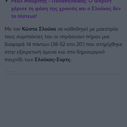
Ρεάλ Μαδρίτης - Παναθηναϊκός: Ο Φαρίντ
Καλαμάτα
χάρισε τη φάση της χρονιάς και ο Σλούκας δεν
το πίστευε!
Ηρακλής
Με τον
Κώστα Σλούκα
να καθοδηγεί με μαεστρία
Μπαρτσελόνα
τους συμπαίκτες του οι «πράσινοι» πήραν μια
διαφορά 14 πόντων (38-52 στο 20’) που στηρίχθηκε
Ρεάλ Μαδρίτης
στην εξαιρετική άμυνα και στο δημιουργικό
παιχνίδι των
Σλούκας-Σορτς
.
Ατλέτικο Μαδρίτης
Μάντσεστερ Γιουνάιτεντ
Μάντσεστερ Σίτι
Λίβερπουλ
Τσέλσι