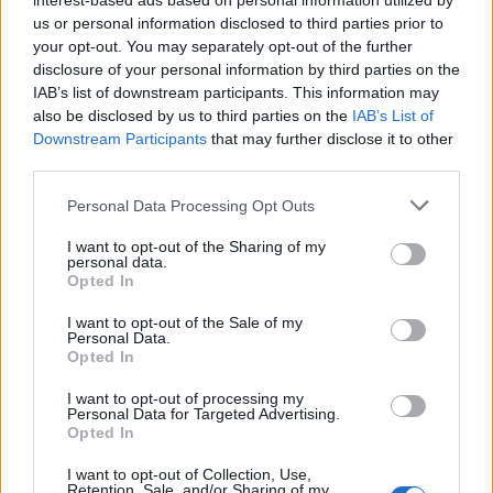
interest-based ads based on personal information utilized by
στο my gazzetta!
us or personal information disclosed to third parties prior to
your opt-out. You may separately opt-out of the further
disclosure of your personal information by third parties on the
Εγγραφή
Σύνδεση
IAB’s list of downstream participants. This information may
also be disclosed by us to third parties on the
IAB’s List of
Downstream Participants
that may further disclose it to other
third parties.
Please note that this website/app uses one or more Google
Personal Data Processing Opt Outs
services and may gather and store information including but
not limited to your visit or usage behaviour. You may click to
I want to opt-out of the Sharing of my
personal data.
grant or deny consent to Google and its third-party tags to
Opted In
use your data for below specified purposes in below Google
consent section.
I want to opt-out of the Sale of my
Personal Data.
Opted In
I want to opt-out of processing my
Personal Data for Targeted Advertising.
Opted In
I want to opt-out of Collection, Use,
BEST OF
INTERNET
Retention, Sale, and/or Sharing of my