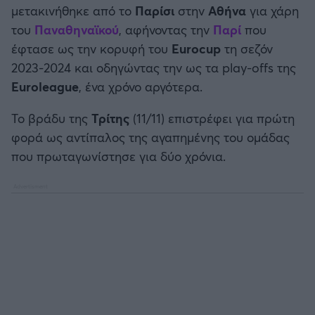
μετακινήθηκε από το
Παρίσι
στην
Αθήνα
για χάρη
Καλαμάτα
του
Παναθηναϊκού
, αφήνοντας την
Παρί
που
έφτασε ως την κορυφή του
Eurocup
τη σεζόν
Ηρακλής
2023-2024 και οδηγώντας την ως τα play-offs της
Euroleague
, ένα χρόνο αργότερα.
Μπαρτσελόνα
Το βράδυ της
Τρίτης
(11/11) επιστρέφει για πρώτη
Ρεάλ Μαδρίτης
φορά ως αντίπαλος της αγαπημένης του ομάδας
που πρωταγωνίστησε για δύο χρόνια.
Ατλέτικο Μαδρίτης
Μάντσεστερ Γιουνάιτεντ
Μάντσεστερ Σίτι
Λίβερπουλ
Τσέλσι