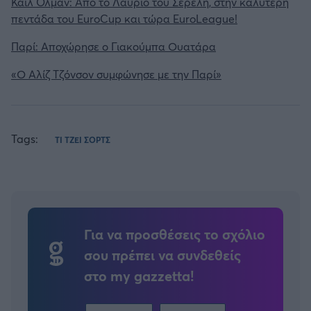
Κάιλ Όλμαν: Από το Λαύριο του Σερέλη, στην καλύτερη
πεντάδα του EuroCup και τώρα EuroLeague!
Παρί: Αποχώρησε ο Γιακούμπα Ουατάρα
«Ο Αλίζ Τζόνσον συμφώνησε με την Παρί»
Tags:
ΤΙ ΤΖΕΙ ΣΟΡΤΣ
Για να προσθέσεις το σχόλιο
σου πρέπει να συνδεθείς
στο my gazzetta!