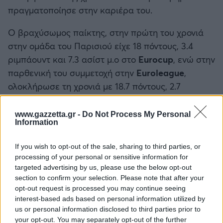
πραγματοποίησε στην καριέρα του.
Ο βραχύσωμος παίκτης, στην πρώτη του χρονιά
στην ομάδα του Παρισιού είχε 18 πόντους, 3.4
ριμπάουντ και 7.3 ασίστ μ.ο στο
Eurocup
, ενώ στην
παρθενική του συμμετοχή στην
Euroleague
,
ολοκλήρωσε τη χρονιά με 18.7 πόντους, 2.7
ριμπάουντ και 7.5 ασίστ μ.ο.
www.gazzetta.gr -
Do Not Process My Personal
Information
If you wish to opt-out of the sale, sharing to third parties, or
processing of your personal or sensitive information for
targeted advertising by us, please use the below opt-out
section to confirm your selection. Please note that after your
opt-out request is processed you may continue seeing
interest-based ads based on personal information utilized by
us or personal information disclosed to third parties prior to
your opt-out. You may separately opt-out of the further