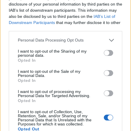
disclosure of your personal information by third parties on the
IAB’s list of downstream participants. This information may
also be disclosed by us to third parties on the
IAB’s List of
Downstream Participants
that may further disclose it to other
third parties.
Please note that this website/app uses one or more Google
Personal Data Processing Opt Outs
services and may gather and store information including but
not limited to your visit or usage behaviour. You may click to
I want to opt-out of the Sharing of my
personal data.
grant or deny consent to Google and its third-party tags to
Opted In
use your data for below specified purposes in below Google
consent section.
I want to opt-out of the Sale of my
Personal Data.
Opted In
I want to opt-out of processing my
Personal Data for Targeted Advertising.
Opted In
I want to opt-out of Collection, Use,
Retention, Sale, and/or Sharing of my
Personal Data that Is Unrelated with the
Μέχρι στιγμής δεν έχει τα βρει τα πατήματά του
Purposes for which it was collected.
Opted Out
με το «τριφύλλι» στο στήθος, και το ματς κόντρα