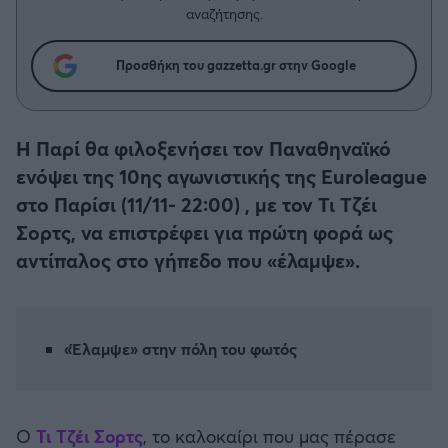
Η μητρότητα στον πάγκο
Δημήτρης Τσορμπατζόγλου
Συνεντεύξεις
αναζήτησης.
Άρης
Μεγάλη μου Αγάπη
Προσθήκη του gazzetta.gr στην Google
Μια Ιστορία από την Πόλη
Λεβαδειακός
ΟΦΗ
Η Παρί θα φιλοξενήσει τον Παναθηναϊκό
ενόψει της 10ης αγωνιστικής της Euroleague
Βόλος
στο Παρίσι (11/11- 22:00) , με τον Τι Τζέι
Σορτς, να επιστρέφει για πρώτη φορά ως
Ατρόμητος Αθηνών
αντίπαλος στο γήπεδο που «έλαμψε».
Κηφισιά
«Έλαμψε» στην πόλη του φωτός
Αστέρας Τρίπολης
Παναιτωλικός
Ο
Τι Τζέι Σορτς
, το καλοκαίρι που μας πέρασε