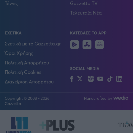
Τέννις
Gazzetta TV
Τελευταία Νέα
ΣΧΕΤΙΚΑ
ΚΑΤΕΒΑΣΕ ΤΟ APP
Android
IOS
Huawei
Σχετικά με το Gazzetta.gr
Όροι Χρήσης
Πολιτική Απορρήτου
SOCIAL MEDIA
Πολιτική Cookies
Facebook
Twitter
Instagram
YouTube
TikTok
Lin
Διαχείριση Απορρήτου
Copyright © 2008 - 2026
Handcrafted by
FOLLOW US
Gazzetta