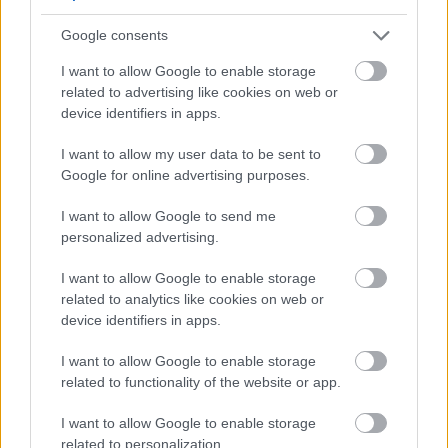
στην πρώην ομάδα του, πιθανόν να αποτελέσει το
Google consents
έναυσμα για τη δύσκολη συνέχεια στην απαιτητική
I want to allow Google to enable storage
χρονιά.
related to advertising like cookies on web or
device identifiers in apps.
Η
Παρί
με σχετική ανάρτησή της στα
social
media
, ανυπομονεί να ξαναδεί τον κοντό της
I want to allow my user data to be sent to
«μάγο», να επιστρέφει στο μέρος που το
Google for online advertising purposes.
αποκαλούσε «σπίτι» του για δύο χρόνια,
I want to allow Google to send me
ετοιμάζοντας μια υποδοχή αντάξια των όσων
personalized advertising.
πρόσφερε στην ομάδα.
I want to allow Google to enable storage
related to analytics like cookies on web or
Από την πλευρά του ο
Σορτς
, έστειλε το δικό του
device identifiers in apps.
μήνυμα ενόψει της επιστροφής του, αναφέροντας
πως ανυπομονεί να ξαναδεί οικεία πρόσωπα.
I want to allow Google to enable storage
related to functionality of the website or app.
I want to allow Google to enable storage
related to personalization.