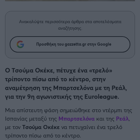
Η μητρότητα στον πάγκο
Δημήτρης Τσορμπατζόγλου
Συνεντεύξεις
Άρης
Μεγάλη μου Αγάπη
Ανακαλύψτε περισσότερα άρθρα στα αποτελέσματα
Μια Ιστορία από την Πόλη
Λεβαδειακός
αναζήτησης.
ΟΦΗ
Προσθήκη του gazzetta.gr στην Google
Βόλος
Ο Τσούμα Οκέκε, πέτυχε ένα «τρελό»
Ατρόμητος Αθηνών
τρίποντο πίσω από το κέντρο, στην
αναμέτρηση της Μπαρτσελόνα με τη Ρεάλ,
Κηφισιά
για την 9η αγωνιστικής της Euroleague.
Μια απίστευτη φάση σημειώθηκε στο ντέρμπι της
Αστέρας Τρίπολης
Ισπανίας μεταξύ της
Μπαρτσελόνα
και της
Ρεάλ
,
με τον
Τσούμα Οκέκε
να πετυχαίνει ένα τρελό
Παναιτωλικός
τρίποντο πίσω από το κέντρο.