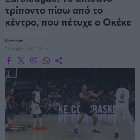
Οδηγός F1
CEV Cup
Τεχνολογία
τρίποντο πίσω από το
Παναγιώτης Δαλαταριώφ
Κολύμβηση
ΑΘΛΗΤΙΚΕΣ ΜΕΤΑΔΟΣΕΙΣ
Bundesliga
EuroCup
GMotion WRC
Υγεία
Challenge Cup
Ανδρέας Δημάτος
Μπιτς Βόλεϊ
Ligue 1
κέντρο, που πέτυχε ο Οκέκε
Mundobasket
GMotion MotoGP
LIVE SCORE
Showbiz
Αντώνης Καλκαβούρας
Ιστιοπλοΐα
Basketaki
Εθνική Ελλάδος
GWOMEN
Αντώνης Καρπετόπουλος
Eurobasket
Κωπηλασία
Μουντιάλ 2026
Newsroom
Δημήτρης Κατσιώνης
ΑΘΛΗΤΙΚΗ ΗΧΩ
Ξιφασκία
7 Νοεμβρίου 2025 - 22:36
Wyscout Analysis
Γιώργος Κούβαρης
ΕΚΠΟΜΠΕΣ
Σκοποβολή
Ευρώπη
Κώστας Νικολακόπουλος
GALACTICOS BY INTERWETTEN
Κόσμος
Πάλη
ΟΜΑΔΕΣ
Γιάννης Πάλλας
GAZZ FLOOR BY NOVIBET
Νίκος Παπαδογιάννης
Τάε κβον ντο
ΑΕΚ
PODCASTS
POLE POSITION BY ALLWYN
Γιώργος Σακελλαρίου
Τζούντο
ΣΠΛΙΤ
OLD SCHOOL
GAZZETTA ACTS
Γιάννης Σερέτης
Ολυμπιακός
Πινγκ - πονγκ
Transfer Stories
ΜΕΤΑΒΙΒΑΣΗ BY NOVIBET
Gazzetta For Her
Σταύρος Σουντουλίδης
GAZZETTA SPECIALS
gMotion
Μαχητικά Αθλήματα
Θέμα Ισότητας
Δημήτρης Τομαράς
ΠΑΟΚ
Unique
Πυγμαχία
Για τον Αλέξανδρο
Γιώργος Τσακίρης
Wyscout Analysis
Άρση Βαρών
#GiatonAlki
Παναθηναϊκός
Μιχάλης Τσαμπάς
InStat Analysis