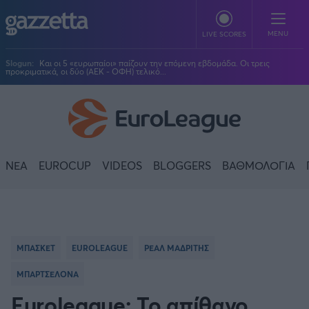
Παράκαμψη προς το κυρίως περιεχόμενο
MENU
LIVE SCORES
Slogun:
Και οι 5 «ευρωπαίοι» παίζουν την επόμενη εβδομάδα. Οι τρεις
προκριματικά, οι δύο (ΑΕΚ - ΟΦΗ) τελικό...
ΠΟΔΟΣΦΑΙΡΟ
Stoiximan Super League
ΜΠΑΣΚΕΤ
Super League 2
Stoiximan GBL
ΒΟΛΕΪ
ΝΕΑ
EUROCUP
VIDEOS
BLOGGERS
ΒΑΘΜΟΛΟΓΙΑ
Champions League
EuroLeague
Novibet Volley League
ΑΛΛΑ ΣΠΟΡ
Europa League
Champions League
Volley League Γυναικών
Τένις
PLUS
Conference League
NBA
Pre League
Χάντμπολ
Πολιτική
Κύπελλο Ελλάδας
Εθνική Μπάσκετ
BLOGGERS
Κύπελλο Ανδρών
ΜΠΑΣΚΕΤ
EUROLEAGUE
ΡΕΑΛ ΜΑΔΡΙΤΗΣ
Πόλο
Κοινωνία
Premier League
Elite League
Νίκος Αθανασίου
GMOTION
Κύπελλο Γυναικών
ΜΠΑΡΤΣΕΛΟΝΑ
Διεθνή
Στίβος
La Liga
Δημήτρης Βέργος
Α1 Γυναικών
GMotion F1
Champions League
Viral
Euroleague: Το απίθανο
ΠΡΩΤΟΣΕΛΙΔΑ
Γυμναστική
Serie A
Βασίλης Βλαχόπουλος
Κύπελλο Ελλάδος