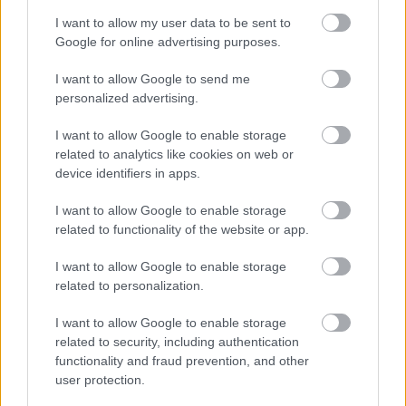
I want to allow my user data to be sent to
Google for online advertising purposes.
I want to allow Google to send me
personalized advertising.
I want to allow Google to enable storage
related to analytics like cookies on web or
device identifiers in apps.
I want to allow Google to enable storage
related to functionality of the website or app.
I want to allow Google to enable storage
related to personalization.
From wayyy beyond
I want to allow Google to enable storage
the half court line… in
related to security, including authentication
functionality and fraud prevention, and other
El CLÁSICO?? 😳😳😳
user protection.