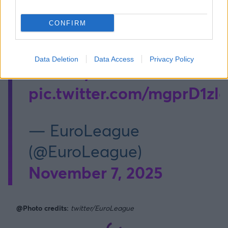
@chuma_okeke
drains
the Q1 buzzer for
CONFIRM
@RMBaloncesto
🔥
Data Deletion
Data Access
Privacy Policy
#RivalrySeries
pic.twitter.com/mgprD1zl
— EuroLeague
(@EuroLeague)
November 7, 2025
@Photo credits:
twitter/EuroLeague