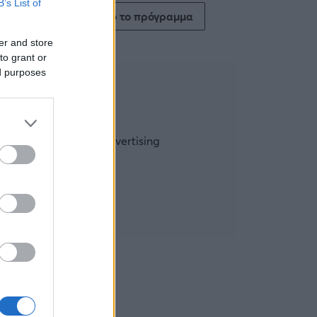
B’s List of
Δείτε όλο το πρόγραμμα
er and store
to grant or
ed purposes