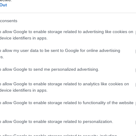
Out
consents
o allow Google to enable storage related to advertising like cookies on
evice identifiers in apps.
o allow my user data to be sent to Google for online advertising
son και παρ' ότι η τακτική που ακολούθησε στις
s.
άδες, το οριστικό κλείσιμο της υπόθεσης τον
τινής μετεγγραφικής περιόδου και ως και τον
to allow Google to send me personalized advertising.
 τους στόχους που έβαλε.
o allow Google to enable storage related to analytics like cookies on
evice identifiers in apps.
οελ Τελ Αβίβ
είναι οριστική και μάλιστα πήρε
με σαφές τι εννοούμε με όλα τα παραπάνω. Αλλά
o allow Google to enable storage related to functionality of the website
δομάδα ο υπογράφων έσπευσε να ξεκαθαρίσει ότι ο
ήταν ο επόμενος σταθμός του.
o allow Google to enable storage related to personalization.
o allow Google to enable storage related to security, including