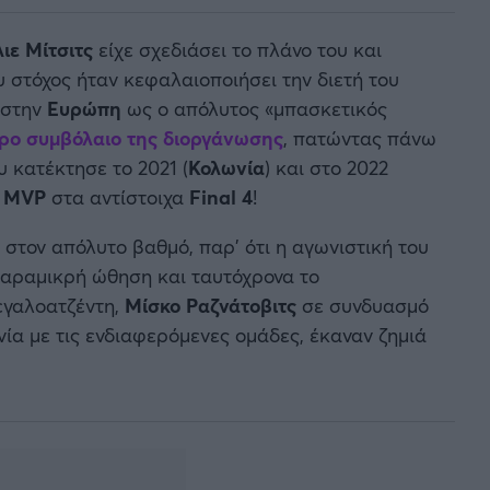
ιε Μίτσιτς
είχε σχεδιάσει το πλάνο του και
 στόχος ήταν κεφαλαιοποιήσει την διετή του
 στην
Ευρώπη
ως ο απόλυτος «μπασκετικός
ρο συμβόλαιο της διοργάνωσης
, πατώντας πάνω
 κατέκτησε το 2021 (
Κολωνία
) και στο 2022
υ
MVP
στα αντίστοιχα
Final 4
!
 στον απόλυτο βαθμό, παρ' ότι η αγωνιστική του
παραμικρή ώθηση και ταυτόχρονα το
μεγαλοατζέντη,
Μίσκο Ραζνάτοβιτς
σε συνδυασμό
νία με τις ενδιαφερόμενες ομάδες, έκαναν ζημιά