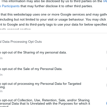
. This information may also be disclosed by us to third parties on the
IA
ς Χάποελ Τελ Αβίβ και να γίνεται ο
Participants
that may further disclose it to other third parties.
ς εφετινής Euroleague.
 that this website/app uses one or more Google services and may gath
including but not limited to your visit or usage behaviour. You may click 
 to Google and its third-party tags to use your data for below specifi
ogle consent section.
σε όλη την διάρκεια της εξαιρετικής 5ετίας που
l Data Processing Opt Outs
υς συνολικά 9 τίτλους που κατέκτησε με την
τον συναναστραφώ από κοντά στο τελευταίο μου
o opt-out of the Sharing of my personal data.
ο μόνο σίγουρο είναι ένα...
In
o opt-out of the Sale of my Personal Data.
In
to opt-out of processing my Personal Data for Targeted
ing.
In
o opt-out of Collection, Use, Retention, Sale, and/or Sharing
ersonal Data that Is Unrelated with the Purposes for which it
lected.