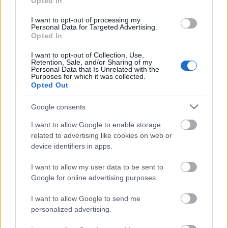
Opted In
Απάντησε
0
Likes
1
Απαντήσεις
I want to opt-out of processing my
Personal Data for Targeted Advertising.
Opted In
Alex Ferguson
02/07/2025 - 20:53
Homelander
I want to opt-out of Collection, Use,
Φίλε, ο Μπαρτζωκας εκπαιδεύει τους νέους του
Retention, Sale, and/or Sharing of my
Personal Data that Is Unrelated with the
παίκτες και σ αυτό χρειάζεται και παλιούς. Αν
Purposes for which it was collected.
αυτό σου λέει κάτι. Λογικά και του χρόνου
Opted Out
βασικοί θα ναι οι Γουοκαπ, Φουρνιε, Παπ,
Βεζενκοφ, Μιλου. Οι Έβανς, Λι, Γουορντ, ξένος
Google consents
ψηλός πρέπει να ενσωματωθούν στο ροτεισιον
I want to allow Google to enable storage
και στο μπάσκετ Μπαρτζωκα.
related to advertising like cookies on web or
Απάντησε
1
Likes
1
Απαντήσεις
device identifiers in apps.
Homelander
I want to allow my user data to be sent to
02/07/2025 - 21:50
Google for online advertising purposes.
Alex Ferguson
Δε διαφωνώ αδερφέ αλλά ειδικά αν έρθει
I want to allow Google to send me
περιφερειακός έχεις ήδη υπερπληθώρα
personalized advertising.
παιχτών. Εκτός αν υπάρχει αστερίσκος σχετικά
με την υγεία των Γουόκαπ και Έβανς.