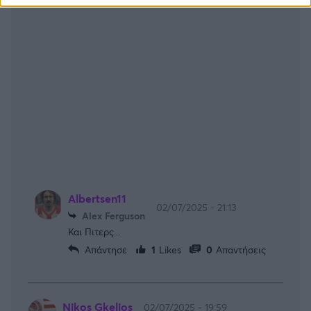
Albertsen11
02/07/2025 - 21:13
Alex Ferguson
Και Πιτερς...
Απάντησε
1
Likes
0
Απαντήσεις
Nikos Gkelios
02/07/2025 - 19:59