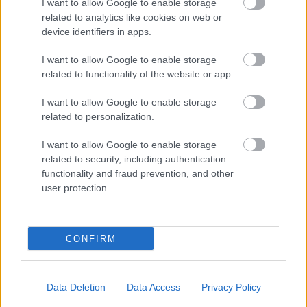
I want to allow Google to enable storage
Απάντησε
2
Likes
0
Απαντήσεις
related to analytics like cookies on web or
device identifiers in apps.
I want to allow Google to enable storage
Alex Ferguson
02/07/2025 - 20:32
related to functionality of the website or app.
Μακισικ, Παπ, Γουορντ λοιπόν στο 3. Φουρνιε,
Ντορσευ, Λι (Λαρι, Νετζηπογλου). Γουοκαπ, Έβανς
I want to allow Google to enable storage
στον άσο. Δε χρειάζεται άλλος καθώς στον άσο
related to personalization.
βοηθάνε πολλοί. Ένα 5αρι και τον Πετρουσεφ
πίσω και είμαστε κομπλέ. Διαβατήρια σε Μακισικ,
I want to allow Google to enable storage
Μιλου και Φαλ.
related to security, including authentication
Απάντησε
3
Likes
2
Απαντήσεις
functionality and fraud prevention, and other
user protection.
Risseos
02/07/2025 - 21:32
Alex Ferguson
CONFIRM
Σαν κακόγουστη φάρσα ακούγεται ότι δεν θα
πάρουμε (πάλι) τοπ ασσο
Απάντησε
3
Likes
0
Απαντήσεις
Data Deletion
Data Access
Privacy Policy