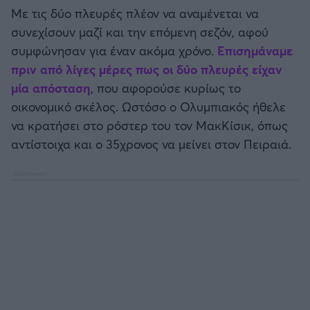
Καλαμάτα
Με τις δύο πλευρές πλέον να αναμένεται να
συνεχίσουν μαζί και την επόμενη σεζόν, αφού
Ηρακλής
συμφώνησαν για έναν ακόμα χρόνο.
Επισημάναμε
πριν από λίγες μέρες πως οι δύο πλευρές είχαν
Μπαρτσελόνα
μία απόσταση
, που αφορούσε κυρίως το
οικονομικό σκέλος. Ωστόσο ο Ολυμπιακός ήθελε
Ρεάλ Μαδρίτης
να κρατήσει στο ρόστερ του τον ΜακΚίσικ, όπως
αντίστοιχα και ο 35χρονος να μείνει στον Πειραιά.
Ατλέτικο Μαδρίτης
Μάντσεστερ Γιουνάιτεντ
Μάντσεστερ Σίτι
Λίβερπουλ
Τσέλσι