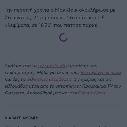
Την περσινή χρονιά ο ΜακΚίσικ ολοκλήρωσε με
7.6 πόντους, 2.1 ριμπάουντ, 1.6 ασίστ και 0.5
κλεψίματα, σε 16'26'' που πάτησε παρκέ.
Διάβασε όλα τα
τελευταία νέα
της αθλητικής
επικαιρότητας. Μάθε για όλους τους
live αγώνες σήμερα
και δες τις
αθλητικές μεταδόσεις
της ημέρας και της
εβδομάδας μέσα από το υπερπλήρες Πρόγραμμα TV του
Gazzetta. Ακολούθησέ μας και στο
Google News
.
ΔΙΑΒΑΣΕ ΑΚΟΜΗ: