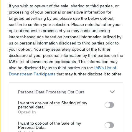
σου πρέπει να συνδεθείς
If you wish to opt-out of the sale, sharing to third parties, or
στο my gazzetta!
processing of your personal or sensitive information for
targeted advertising by us, please use the below opt-out
section to confirm your selection. Please note that after your
Εγγραφή
Σύνδεση
opt-out request is processed you may continue seeing
interest-based ads based on personal information utilized by
us or personal information disclosed to third parties prior to
your opt-out. You may separately opt-out of the further
Πρόσφατα
disclosure of your personal information by third parties on the
IAB’s list of downstream participants. This information may
also be disclosed by us to third parties on the
IAB’s List of
Homelander
02/07/2025 - 20:35
Downstream Participants
that may further disclose it to other
Ανανέωση συναισθηματικής σημασίας και μόνο.
third parties.
Καλά να είναι πάντα βέβαια το παλικάρι, όπως και
πάντα θα χαιρόμαστε να βλέπουμε και στο γήπεδο
Please note that this website/app uses one or more Google
Personal Data Processing Opt Outs
την Μπέριλ και τον μικρό του. Από την άλλη αν
services and may gather and store information including but
καταλήξει να έχει οποιοδήποτε ρόλο στο
not limited to your visit or usage behaviour. You may click to
I want to opt-out of the Sharing of my
ροτέισον πέραν κάποιων ελάχιστων βοηθητικών
personal data.
grant or deny consent to Google and its third-party tags to
Opted In
λεπτών στην Ευρωλίγκα, σημαίνει ότι κάτι θα έχει
use your data for below specified purposes in below Google
πάει πάρα πολύ λάθος είτε στο πεδίο των
consent section.
I want to opt-out of the Sale of my
τραυματισμών / αποκατάστασης παιχτών είτε
Personal Data.
στον σχεδιασμό. Προχωράμε.