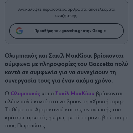
Η μητρότητα στον πάγκο
Δημήτρης Τσορμπατζόγλου
Συνεντεύξεις
Άρης
Ανακαλύψτε περισσότερα άρθρα στα αποτελέσματα
Μεγάλη μου Αγάπη
αναζήτησης.
Μια Ιστορία από την Πόλη
Λεβαδειακός
Προσθήκη του gazzetta.gr στην Google
ΟΦΗ
Ολυμπιακός και Σακίλ ΜακΚίσικ βρίσκονται
Βόλος
σύμφωνα με πληροφορίες του Gazzetta πολύ
κοντά σε συμφωνία για να συνεχίσουν τη
Ατρόμητος Αθηνών
συνεργασία τους για έναν ακόμα χρόνο.
Κηφισιά
Ο
Ολυμπιακός
και ο
Σακίλ ΜακΚίσικ
βρίσκονται
πλέον πολύ κοντά στο να βρουν τη «Χρυσή τομή».
Αστέρας Τρίπολης
Το θέμα του Αμερικανού και της ανανέωσής του
κράτησε αρκετές ημέρες, μετά το ραντεβού του με
Παναιτωλικός
τους Πειραιώτες.