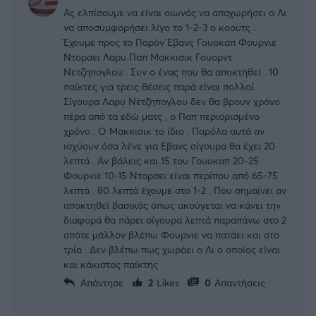
Ας ελπίσουμε να είναι οιωνός να αποχωρήσει ο Λι
να αποσυμφορήσει λίγο το 1-2-3 ο κοουτς .
Έχουμε προς το Παρόν Έβανς Γουοκαπ Φουρνιε
Ντορσει Λαρυ Παπ Μακκισικ Γουορντ
Νετζηπογλου . Συν ο ένας που θα αποκτηθεί . 10
παίκτες για τρεις θέσεις παρά είναι πολλοί .
Σίγουρα Λαρυ Νετζηπογλου δεν θα βρουν χρόνο
πέρα από τα εδώ ματς , ο Παπ περιορισμένο
χρόνο . Ο Μακκισικ το ίδιο . Παρόλα αυτά αν
ισχύουν όσα λένε για Εβανς σίγουρα θα έχει 20
λεπτά . Αν βάλεις και 15 του Γουοκαπ 20-25
Φουρνιε 10-15 Ντορσει είναι περίπου από 65-75
λεπτά . 80 λεπτά έχουμε στο 1-2 . Που σημαίνει αν
αποκτηθεί βασικός όπως ακούγεται να κάνει την
διαφορά θα πάρει σίγουρα λεπτά παραπάνω στο 2
οπότε μάλλον βλέπω Φουρνιε να πατάει και στο
τρία . Δεν βλέπω πως χωράει ο Λι ο οποίος είναι
και κάκιστος παίκτης .
Απάντησε
2
Likes
0
Απαντήσεις