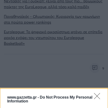
Νέντοβιτς για Γουόκαπ: «Είναι από τους πιο... βρώμικους
παίκτες της EuroLeague, αλλά τόσο καλό παιδί!»
Παναθηναϊκός - Ολυμπιακός: Κυριαρχία των «αιωνίων»
στα πρώτα power rankings
Euroleague: Το ψηφιακό οικοσύστημα φτάνει σε επίπεδα
ρεκόρ ενόψει του ντεμπούτου του Euroleague
Basketball+
9
www.gazzetta.gr -
Do Not Process My Personal
Information
Για να προσθέσεις το σχόλιο