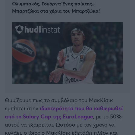
Ολυμπιακός, Γουόρντ: Ένας παίκτης...
Μπαρτζώκα στα χέρια του Μπαρτζώκα!
Θυμίζουμε πως το συμβόλαιο του ΜακΚίσικ
εμπίπτει στην
ιδιαιτερότητα που θα καθιερωθεί
από το Salary Cap της EuroLeague
, με το 50%
αυτού να εξαιρείται. Ωστόσο με τον χρόνο να
κυλάει, ο ίδιος ο ΜακΚίσικ εξετάζει πλέον και