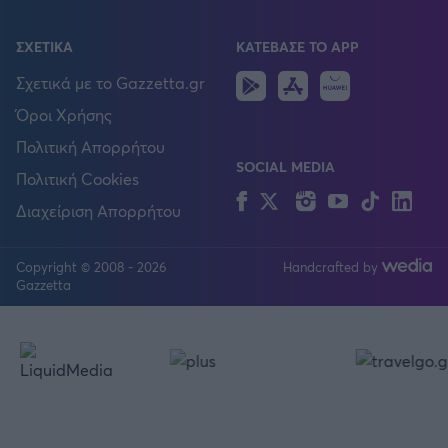
ΣΧΕΤΙΚΑ
ΚΑΤΕΒΑΣΕ ΤΟ APP
Android
IOS
Huawei
Σχετικά με το Gazzetta.gr
Όροι Χρήσης
Πολιτική Απορρήτου
SOCIAL MEDIA
Πολιτική Cookies
Facebook
Twitter
Instagram
YouTube
TikTok
Lin
Διαχείριση Απορρήτου
Copyright © 2008 - 2026
Handcrafted by
Gazzetta
FOLLOW US