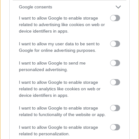
Google consents
seluk
30/06/2025 - 16:10
I want to allow Google to enable storage
Ας φυγει αμα ζηταει τρελα ποσα. Και σαν
related to advertising like cookies on web or
χαρακτηρας προβληματικος ειναι μονο και μονο
device identifiers in apps.
ακουγοντας τον να λεει στον ημιχρονο των
τελικων οτι πρεπει να παιρνει ολες τις επιθεσεις.
I want to allow my user data to be sent to
ΥΓ Μακαρι να παρει τον Χιφι απο την Παρι ο
Google for online advertising purposes.
οποιος ειναι δεκα φορες καλυτερος
Απάντησε
1
Likes
2
Απαντήσεις
I want to allow Google to send me
personalized advertising.
Lorem Ipsum
30/06/2025 - 16:19
I want to allow Google to enable storage
seluk
related to analytics like cookies on web or
Ο Χιφι κοστιζει βεβαια και 10 φορες
device identifiers in apps.
περισσοτερα (που λεει ο λογος). Μιλαμε για το
νο1 ταλεντο στην Ευρωπη αυτη τη στιγμη. Βεβαια
I want to allow Google to enable storage
καμια σχεση οι δυο παιχτες, ο μεν Χιφι ειναι
related to functionality of the website or app.
κοντος και σουταρει απο μακρια (αποκλειστικα
στο 2), ο ΜακΚισικ παιζει και στο 3 κι ειναι πολυ
I want to allow Google to enable storage
πιο δυνατος και κανει ντραιβ.
related to personalization.
Απάντησε
2
Likes
0
Απαντήσεις