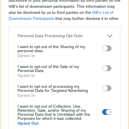
disclosure of your personal information by third parties on the
IAB’s list of downstream participants. This information may
also be disclosed by us to third parties on the
IAB’s List of
Downstream Participants
that may further disclose it to other
third parties.
Please note that this website/app uses one or more Google
Personal Data Processing Opt Outs
services and may gather and store information including but
not limited to your visit or usage behaviour. You may click to
I want to opt-out of the Sharing of my
personal data.
grant or deny consent to Google and its third-party tags to
Opted In
use your data for below specified purposes in below Google
consent section.
I want to opt-out of the Sale of my
Personal Data.
Opted In
Christopher K
30/06/2025 - 18:01
krazy
I want to opt-out of processing my
Personal Data for Targeted Advertising.
Για αυτό και εγώ πολλές φορές έχω κάνει
Opted In
ερώτηση με ποια λογική περνάνε κάποια
σχόλια. Οχι ότι θα περάσει τώρα αυτό το
I want to opt-out of Collection, Use,
σχόλιο μου, αλλά λέμε τώρα...
Retention, Sale, and/or Sharing of my
Personal Data that Is Unrelated with the
Απάντησε
1
Likes
0
Απαντήσεις
Purposes for which it was collected.
Opted Out