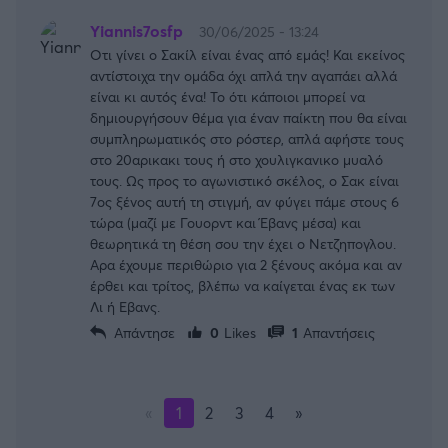
Yiannis7osfp
30/06/2025 - 13:24
Οτι γίνει ο Σακίλ είναι ένας από εμάς! Και εκείνος
αντίστοιχα την ομάδα όχι απλά την αγαπάει αλλά
είναι κι αυτός ένα! Το ότι κάποιοι μπορεί να
δημιουργήσουν θέμα για έναν παίκτη που θα είναι
συμπληρωματικός στο ρόστερ, απλά αφήστε τους
στο 20αρικακι τους ή στο χουλιγκανικο μυαλό
τους. Ως προς το αγωνιστικό σκέλος, ο Σακ είναι
7ος ξένος αυτή τη στιγμή, αν φύγει πάμε στους 6
τώρα (μαζί με Γουορντ και Έβανς μέσα) και
θεωρητικά τη θέση σου την έχει ο Νετζηπογλου.
Αρα έχουμε περιθώριο για 2 ξένους ακόμα και αν
έρθει και τρίτος, βλέπω να καίγεται ένας εκ των
Λι ή Εβανς.
Απάντησε
0
Likes
1
Απαντήσεις
«
1
2
3
4
»