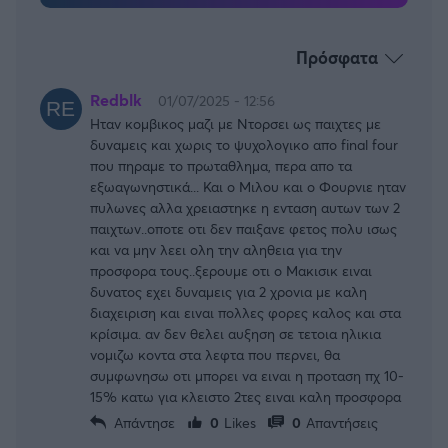
Πρόσφατα
Redblk
01/07/2025 - 12:56
Ηταν κομβικος μαζι με Ντορσει ως παιχτες με
δυναμεις και χωρις το ψυχολογικο απο final four
που πηραμε το πρωταθλημα, περα απο τα
εξωαγωνηστικά... Και ο Μιλου και ο Φουρνιε ηταν
πυλωνες αλλα χρειαστηκε η ενταση αυτων των 2
παιχτων..οποτε οτι δεν παιξανε φετος πολυ ισως
και να μην λεει ολη την αληθεια για την
προσφορα τους..ξερουμε οτι ο Μακισικ ειναι
δυνατος εχει δυναμεις για 2 χρονια με καλη
διαχειριση και ειναι πολλες φορες καλος και στα
κρίσιμα. αν δεν θελει αυξηση σε τετοια ηλικια
νομιζω κοντα στα λεφτα που περνει, θα
συμφωνησω οτι μπορει να ειναι η προταση πχ 10-
15% κατω για κλειστο 2τες ειναι καλη προσφορα
Απάντησε
0
Likes
0
Απαντήσεις