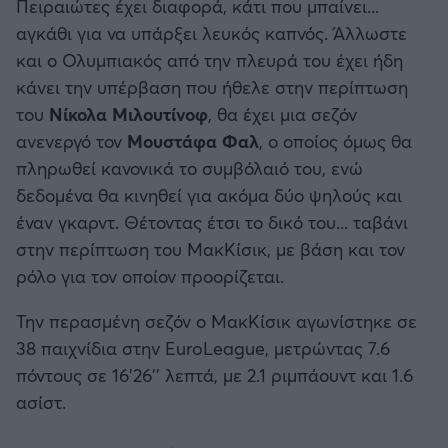
Πειραιώτες έχει διαφορά, κάτι που μπαίνει...
αγκάθι για να υπάρξει λευκός καπνός. Άλλωστε
και ο Ολυμπιακός από την πλευρά του έχει ήδη
κάνει την υπέρβαση που ήθελε στην περίπτωση
του
Νίκολα Μιλουτίνοφ
, θα έχει μια σεζόν
ανενεργό τον
Μουστάφα Φαλ
, ο οποίος όμως θα
πληρωθεί κανονικά το συμβόλαιό του, ενώ
δεδομένα θα κινηθεί για ακόμα δύο ψηλούς και
έναν γκαρντ. Θέτοντας έτσι το δικό του... ταβάνι
στην περίπτωση του ΜακΚίσικ, με βάση και τον
ρόλο για τον οποίον προορίζεται.
Την περασμένη σεζόν ο ΜακΚίσικ αγωνίστηκε σε
38 παιχνίδια στην EuroLeague, μετρώντας 7.6
πόντους σε 16'26'' λεπτά, με 2.1 ριμπάουντ και 1.6
ασίστ.