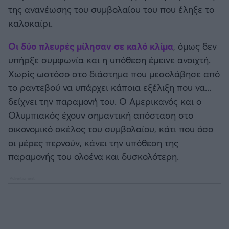
Καλαμάτα
της ανανέωσης του συμβολαίου του που έληξε το
καλοκαίρι.
Ηρακλής
Οι δύο πλευρές μίλησαν σε καλό κλίμα
, όμως δεν
υπήρξε συμφωνία και η υπόθεση έμεινε ανοιχτή.
Μπαρτσελόνα
Χωρίς ωστόσο στο διάστημα που μεσολάβησε από
το ραντεβού να υπάρχει κάποια εξέλιξη που να...
Ρεάλ Μαδρίτης
δείχνει την παραμονή του. Ο Αμερικανός και ο
Ολυμπιακός έχουν σημαντική απόσταση στο
Ατλέτικο Μαδρίτης
οικονομικό σκέλος του συμβολαίου, κάτι που όσο
οι μέρες περνούν, κάνει την υπόθεση της
Μάντσεστερ Γιουνάιτεντ
παραμονής του ολοένα και δυσκολότερη.
Μάντσεστερ Σίτι
Λίβερπουλ
Τσέλσι