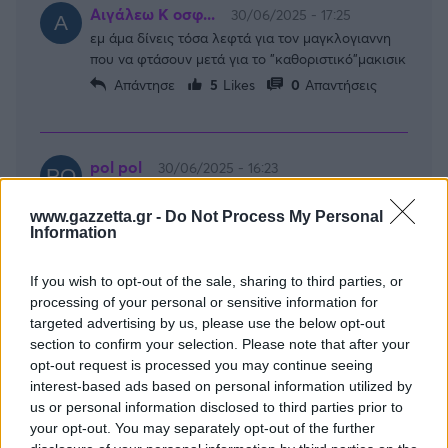
Αιγάλεω Κ οσφ...
30/06/2025 - 17:25
εμ άμα δίνεις τόσα λεφτά για τον μαγκλογιαννη
που να φτάσουν μετά για το "καθοριστικό"μακισικ
Απάντησε
5
Likes
0
Απαντήσεις
pol pol
30/06/2025 - 16:23
τι κατάντια είναι αυτή με τα σχόλια. το κάθε
15χρονο το παίζει ειδικός για όλα.
www.gazzetta.gr -
Do Not Process My Personal
Information
Απάντησε
7
Likes
1
Απαντήσεις
If you wish to opt-out of the sale, sharing to third parties, or
krazy
30/06/2025 - 17:25
processing of your personal or sensitive information for
pol pol
targeted advertising by us, please use the below opt-out
Πραγματικά κάποτε υπήρχε ωραίος διάλογος
section to confirm your selection. Please note that after your
εδώ μέσα
opt-out request is processed you may continue seeing
Απάντησε
4
Likes
1
Απαντήσεις
interest-based ads based on personal information utilized by
us or personal information disclosed to third parties prior to
your opt-out. You may separately opt-out of the further