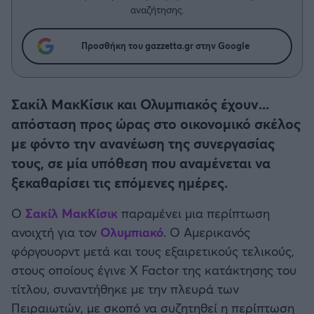
Η μητρότητα στον πάγκο
Δημήτρης Τσορμπατζόγλου
Συνεντεύξεις
αναζήτησης.
Άρης
Μεγάλη μου Αγάπη
Προσθήκη του gazzetta.gr στην Google
Μια Ιστορία από την Πόλη
Λεβαδειακός
ΟΦΗ
Σακίλ ΜακΚίσικ και Ολυμπιακός έχουν...
απόσταση προς ώρας στο οικονομικό σκέλος
Βόλος
με φόντο την ανανέωση της συνεργασίας
τους, σε μία υπόθεση που αναμένεται να
Ατρόμητος Αθηνών
ξεκαθαρίσει τις επόμενες ημέρες.
Κηφισιά
Ο
Σακίλ ΜακΚίσικ
παραμένει μια περίπτωση
ανοιχτή για τον
Ολυμπιακό
. Ο Αμερικανός
Αστέρας Τρίπολης
φόργουορντ μετά και τους εξαιρετικούς τελικούς,
στους οποίους έγινε X Factor της κατάκτησης του
Παναιτωλικός
τίτλου, συναντήθηκε με την πλευρά των
Πειραιωτών, με σκοπό να συζητηθεί η περίπτωση