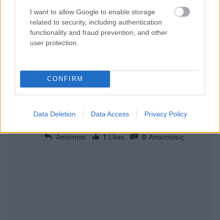
I want to allow Google to enable storage
related to security, including authentication
darwin55
30/06/2025 - 16:13
functionality and fraud prevention, and other
seluk
user protection.
Ο Χιφι μενει Παρι
Απάντησε
2
Likes
0
Απαντήσεις
CONFIRM
Δημήτρης πουμ...
30/06/2025 - 14:02
Όσο για τον Πετρουσεφ θεωρώ ότι έχει γίνει
Data Deletion
Data Access
Privacy Policy
έγκλημα με τον συγκεκριμένο παίκτη
Απάντησε
1
Likes
0
Απαντήσεις