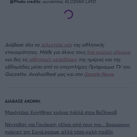
@Photo credits:
eurokinissi, KLODIAN LATO
Διάβασε όλα τα
τελευταία νέα
της αθλητικής
επικαιρότητας. Μάθε για όλους τους
live αγώνες σήμερα
και δες τις
αθλητικές μεταδόσεις
της ημέρας και της
εβδομάδας μέσα από το υπερπλήρες Πρόγραμμα TV του
Gazzetta. Ακολούθησέ μας και στο
Google News
.
ΔΙΑΒΑΣΕ ΑΚΟΜΗ:
ΜακΙντάιρ: Ευχήθηκε χρόνια πολλά στον Βεζένκοβ
Νέντοβιτς για Γουόκαπ: «Είναι από τους πιο... βρώμικους
παίκτες της EuroLeague, αλλά τόσο καλό παιδί!»