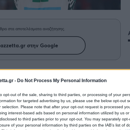
θρα στα αποτελέσματα αναζήτησης.
azzetta.gr στην Google
ογισμό της 10ης επαγγελματικής του
ι μήνυμα για... αστέρια ενόψει της
tta.gr -
Do Not Process My Personal Information
to opt-out of the sale, sharing to third parties, or processing of your per
formation for targeted advertising by us, please use the below opt-out s
r selection. Please note that after your opt-out request is processed y
eing interest-based ads based on personal information utilized by us or
disclosed to third parties prior to your opt-out. You may separately opt-
losure of your personal information by third parties on the IAB’s list of