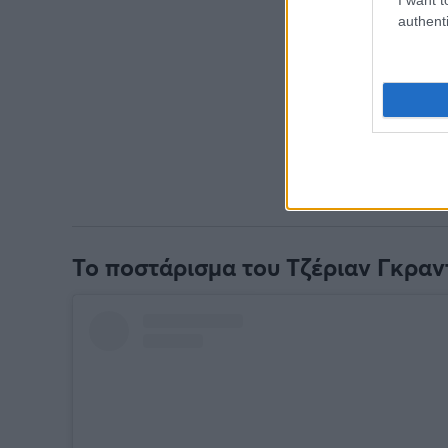
authenti
Το ποστάρισμα του Τζέριαν Γκραν