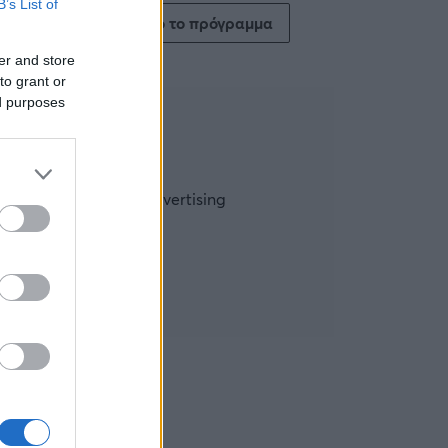
B’s List of
Δείτε όλο το πρόγραμμα
er and store
to grant or
ed purposes