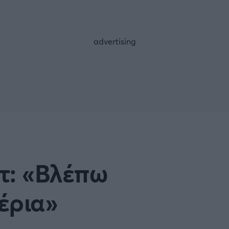
FOLLOW US
τ: «Βλέπω
έρια»