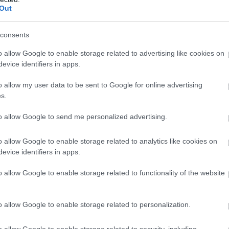
Out
consents
o allow Google to enable storage related to advertising like cookies on
ω της αλλά είναι πάντα ευλογία να μπορώ να παίξω
evice identifiers in apps.
στέρια».
o allow my user data to be sent to Google for online advertising
s.
to allow Google to send me personalized advertising.
o allow Google to enable storage related to analytics like cookies on
evice identifiers in apps.
o allow Google to enable storage related to functionality of the website
o allow Google to enable storage related to personalization.
o allow Google to enable storage related to security, including