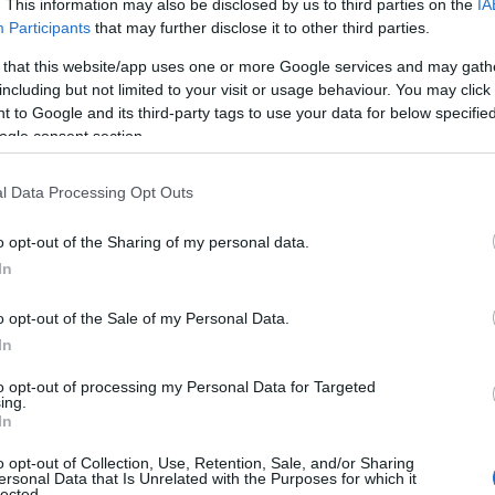
. This information may also be disclosed by us to third parties on the
IA
Participants
that may further disclose it to other third parties.
ου
Τζέριαν Γκραντ
ολοκληρώθηκε με τον Αμερικανό
 that this website/app uses one or more Google services and may gath
του μέσα από ένα ποστάρισμα στο Instagram.
including but not limited to your visit or usage behaviour. You may click 
 to Google and its third-party tags to use your data for below specifi
μπροστά στο σήμα του
Παναθηναϊκού
, λ;eγοντας
ogle consent section.
ου ενθουσίασε τους φίλους των Πρασίνων.
l Data Processing Opt Outs
o opt-out of the Sharing of my personal data.
In
o opt-out of the Sale of my Personal Data.
In
to opt-out of processing my Personal Data for Targeted
ing.
In
o opt-out of Collection, Use, Retention, Sale, and/or Sharing
ersonal Data that Is Unrelated with the Purposes for which it
lected.