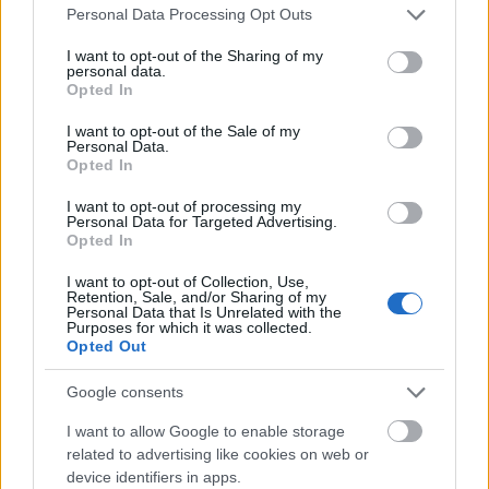
Please note that this website/app uses one or more Google
Personal Data Processing Opt Outs
services and may gather and store information including but
not limited to your visit or usage behaviour. You may click to
I want to opt-out of the Sharing of my
personal data.
grant or deny consent to Google and its third-party tags to
Opted In
use your data for below specified purposes in below Google
consent section.
I want to opt-out of the Sale of my
Personal Data.
Opted In
I want to opt-out of processing my
Personal Data for Targeted Advertising.
Opted In
Σίγουρα είναι πολύ καλό για τον μπάσκετ, γιατί ο
I want to opt-out of Collection, Use,
Παναθηναϊκός και ο Ολυμπιακός βρίσκονται στο
Retention, Sale, and/or Sharing of my
Personal Data that Is Unrelated with the
υψηλότερο επίπεδο. Χαρήκαμε πολύ για τον ΠΑΟΚ
Purposes for which it was collected.
και για την ΑΕΚ. Ο ΠΑΟΚ ήταν σε ένα τελικό, η
Opted Out
ΑΕΚ βρέθηκε σε ένα Final Four. Είναι πολύ όμορφο
Google consents
να βλέπεις τις ελληνικές ομάδες να
πρωταγωνιστούν στην Ευρώπη. Μακάρι να
I want to allow Google to enable storage
related to advertising like cookies on web or
συνεχιστεί αυτό και να τους βλέπουμε πάντα να
device identifiers in apps.