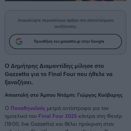
Η μητρότητα στον πάγκο
Δημήτρης Τσορμπατζόγλου
Συνεντεύξεις
Άρης
Μεγάλη μου Αγάπη
Ανακαλύψτε περισσότερα άρθρα στα αποτελέσματα
Μια Ιστορία από την Πόλη
Λεβαδειακός
αναζήτησης.
ΟΦΗ
Προσθήκη του gazzetta.gr στην Google
Βόλος
Ο Δημήτρης Διαμαντίδης μίλησε στο
Ατρόμητος Αθηνών
Gazzetta για το Final Four που ήθελε να
ξαναζήσει.
Κηφισιά
Αποστολή στο Άμπου Ντάμπι: Γιώργος Κούβαρης
Αστέρας Τρίπολης
Ο
Παναθηναϊκός
μετρά αντίστροφα για τον
ημιτελικό του
Final Four 2025
κόντρα στη Φενέρ
Παναιτωλικός
(18:00, live Gazzetta) και θέλει πρόκριση στον