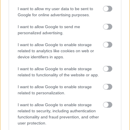
παίζουν για να κατακτάνε τίτλους».
I want to allow my user data to be sent to
Για το αν είναι η ώρα της Εθνικής για μετάλλιο:
Google for online advertising purposes.
«Νομίζω ότι δεν πρέπει να βιαζόμαστε, ακόμα
I want to allow Google to send me
έχουμε δρόμο. Σίγουρα είναι θετικό το ότι η ομάδα
personalized advertising.
μας παίζει στην Κύπρο, θα έχει υποστήριξη
Ελλήνων και Κυπρίων. Όλοι το ευχόμαστε η ομάδα
I want to allow Google to enable storage
related to analytics like cookies on web or
να πάει πολύ καλά, αλλά ας πηγαίνουμε βήμα-
device identifiers in apps.
βήμα και να δούμε πού θα καταλήξουμε. Φυσικά
όλα τα παιδιά να είναι υγιείς, πρώτα απ’ όλα, να
I want to allow Google to enable storage
related to functionality of the website or app.
είναι υγιείς και να μπορούν να δώσουν το παρόν
όλοι. Θεωρώ ότι έχουμε καλές πιθανότητες να
I want to allow Google to enable storage
κάνουμε κάτι καλό».
related to personalization.
Για το ποιο Final Four θα του μείνει αξέχαστο
: «Το
I want to allow Google to enable storage
related to security, including authentication
πρώτο μου Final Four και πρώτη μου κατάκτηση
functionality and fraud prevention, and other
μέσα στην Ελλάδα (2007) σίγουρα ήταν κάτι πολύ
user protection.
σημαντικό. Αλλά όλες οι κατακτήσεις που έχεις