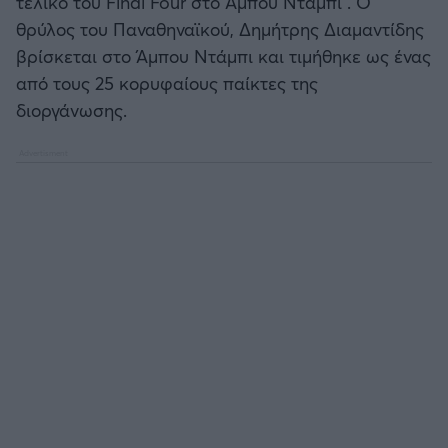
τελικό του Final Four στο Άμπου Ντάμπι . Ο
Καλαμάτα
θρύλος του Παναθηναϊκού, Δημήτρης Διαμαντίδης
βρίσκεται στο Άμπου Ντάμπι και τιμήθηκε ως ένας
Ηρακλής
από τους 25 κορυφαίους παίκτες της
διοργάνωσης.
Μπαρτσελόνα
Ρεάλ Μαδρίτης
Ατλέτικο Μαδρίτης
Μάντσεστερ Γιουνάιτεντ
Μάντσεστερ Σίτι
Λίβερπουλ
Τσέλσι