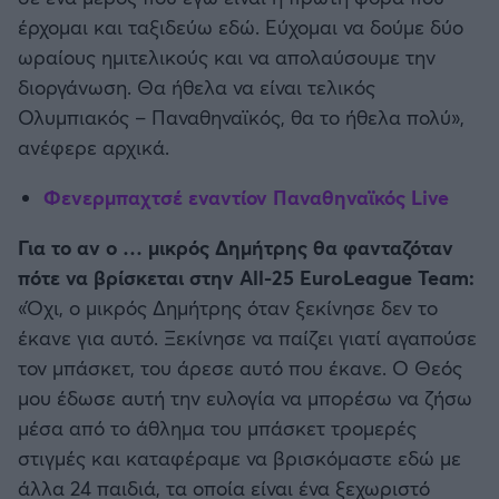
έρχομαι και ταξιδεύω εδώ. Εύχομαι να δούμε δύο
ωραίους ημιτελικούς και να απολαύσουμε την
διοργάνωση. Θα ήθελα να είναι τελικός
Ολυμπιακός – Παναθηναϊκός, θα το ήθελα πολύ»,
ανέφερε αρχικά.
Φενερμπαχτσέ εναντίον Παναθηναϊκός Live
Για το αν ο … μικρός Δημήτρης θα φανταζόταν
πότε να βρίσκεται στην All-25 EuroLeague Team:
«Όχι, ο μικρός Δημήτρης όταν ξεκίνησε δεν το
έκανε για αυτό. Ξεκίνησε να παίζει γιατί αγαπούσε
τον μπάσκετ, του άρεσε αυτό που έκανε. Ο Θεός
μου έδωσε αυτή την ευλογία να μπορέσω να ζήσω
μέσα από το άθλημα του μπάσκετ τρομερές
στιγμές και καταφέραμε να βρισκόμαστε εδώ με
άλλα 24 παιδιά, τα οποία είναι ένα ξεχωριστό