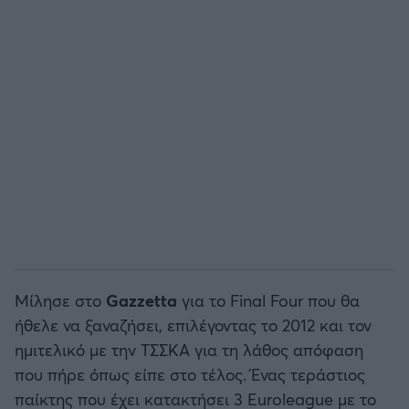
Άρσεναλ
Γιουβέντους
Μίλαν
Ίντερ
Μπάγερν Μονάχου
Παρί Σεν Ζερμέν
Μίλησε στο
Gazzetta
για το Final Four που θα
ήθελε να ξαναζήσει, επιλέγοντας το 2012 και τον
ημιτελικό με την ΤΣΣΚΑ για τη λάθος απόφαση
που πήρε όπως είπε στο τέλος. Ένας τεράστιος
παίκτης που έχει κατακτήσει 3 Euroleague με το