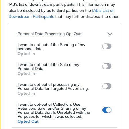
Παραδείγματα τιμών
IAB’s list of downstream participants. This information may
also be disclosed by us to third parties on the
IAB’s List of
Για να γίνει πιο κατανοητό, δείτε τα εξής
Downstream Participants
that may further disclose it to other
παραδείγματα...
third parties.
Please note that this website/app uses one or more Google
Personal Data Processing Opt Outs
Στο τμήμα 308: Η αρχική τιμή του εισιτηρίου
services and may gather and store information including but
ήταν 299 ευρώ, αλλά μπορεί να το βρει κάποιος
not limited to your visit or usage behaviour. You may click to
I want to opt-out of the Sharing of my
personal data.
με με 1.739 και 2.001.
grant or deny consent to Google and its third-party tags to
Opted In
use your data for below specified purposes in below Google
Στο τμήμα 312: Η αρχική τιμή του εισιτηρίου
consent section.
I want to opt-out of the Sale of my
ήταν 449 ευρω, αλλά μπορεί το βρει κάποιος
Personal Data.
Opted In
με 9,156
Στο τμήμα 314: Η αρχική τιμή του εισιτηρίου
I want to opt-out of processing my
Personal Data for Targeted Advertising.
ήταν 549 ευρώ, αλλά πλέον μπορεί να το βρει
Opted In
κάποιος 9,156.
I want to opt-out of Collection, Use,
Retention, Sale, and/or Sharing of my
Στο Golden και Siver Hospitality: Εκεί οι τιμές
Personal Data that Is Unrelated with the
ήταν από 1,099 έως και 1,699 ευρώ, αλλά πλέον
Purposes for which it was collected.
Opted Out
έχουν από 8,000 έως και 14,337 ευρώ.