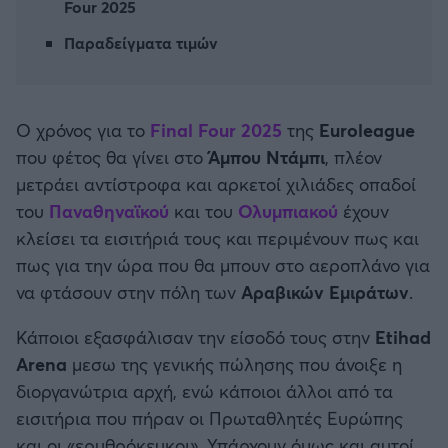
Four 2025
Καλαμάτα
Παραδείγματα τιμών
Ηρακλής
Μπαρτσελόνα
Ο χρόνος για το
Final Four 2025
της
Euroleague
που φέτος θα γίνει στο
Άμπου Ντάμπι
, πλέον
Ρεάλ Μαδρίτης
μετράει αντίστροφα και αρκετοί χιλιάδες οπαδοί
του
Παναθηναϊκού
και του
Ολυμπιακού
έχουν
Ατλέτικο Μαδρίτης
κλείσει τα εισιτήριά τους και περιμένουν πως και
πως για την ώρα που θα μπουν στο αεροπλάνο για
Μάντσεστερ Γιουνάιτεντ
να φτάσουν στην πόλη των
Αραβικών Εμιράτων
.
Κάποιοι εξασφάλισαν την είσοδό τους στην
Εtihad
Μάντσεστερ Σίτι
Arena
μεσω της γενικής πώλησης που άνοιξε η
διοργανώτρια αρχή, ενώ κάποιοι άλλοι από τα
Λίβερπουλ
εισιτήρια που πήραν οι Πρωταθλητές Ευρώπης
και οι «ερυθρόκευκοι». Υπάρχουν όμως και αυτοί
Τσέλσι