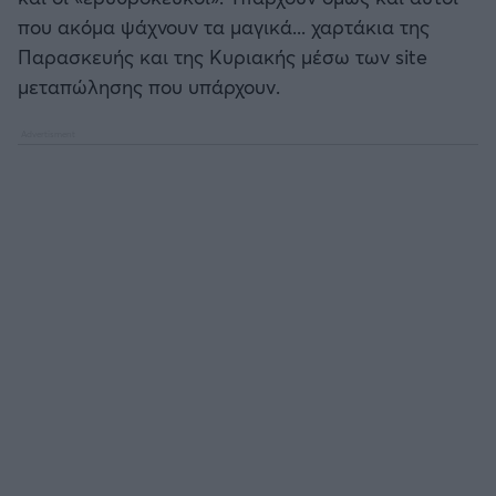
που ακόμα ψάχνουν τα μαγικά... χαρτάκια της
Παρασκευής και της Κυριακής μέσω των site
Άρσεναλ
μεταπώλησης που υπάρχουν.
Γιουβέντους
Μίλαν
Ίντερ
Μπάγερν Μονάχου
Παρί Σεν Ζερμέν