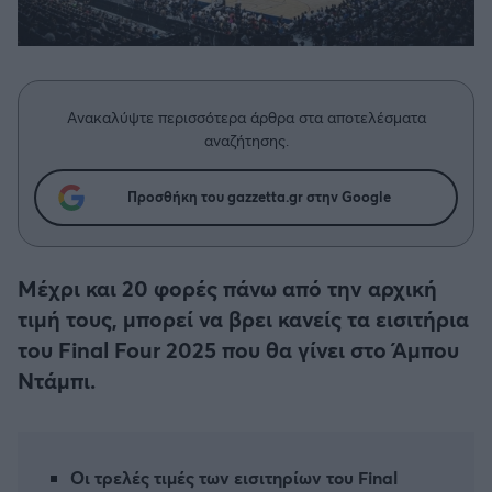
Η μητρότητα στον πάγκο
Δημήτρης Τσορμπατζόγλου
Συνεντεύξεις
Άρης
Μεγάλη μου Αγάπη
Μια Ιστορία από την Πόλη
Λεβαδειακός
Ανακαλύψτε περισσότερα άρθρα στα αποτελέσματα
αναζήτησης.
ΟΦΗ
Προσθήκη του gazzetta.gr στην Google
Βόλος
Ατρόμητος Αθηνών
Μέχρι και 20 φορές πάνω από την αρχική
τιμή τους, μπορεί να βρει κανείς τα εισιτήρια
Κηφισιά
του Final Four 2025 που θα γίνει στο Άμπου
Ντάμπι.
Αστέρας Τρίπολης
Παναιτωλικός
Οι τρελές τιμές των εισιτηρίων του Final