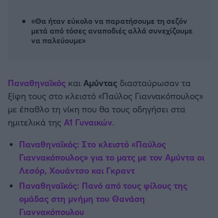
Καλαμάτα
«Θα ήταν εύκολο να παρατήσουμε τη σεζόν
μετά από τόσες αναποδιές αλλά συνεχίζουμε
Ηρακλής
να παλεύουμε»
Μπαρτσελόνα
Παναθηναϊκός
και
Αμύντας
διασταύρωσαν τα
Ρεάλ Μαδρίτης
ξίφη τους στο κλειστό «Παύλος Γιαννακόπουλος»
με έπαθλο τη νίκη που θα τους οδηγήσει στα
Ατλέτικο Μαδρίτης
ημιτελικά της
Α1 Γυναικών
.
Μάντσεστερ Γιουνάιτεντ
Παναθηναϊκός: Στο κλειστό «Παύλος
Γιαννακόπουλος» για το ματς με τον Αμύντα οι
Μάντσεστερ Σίτι
Λεσόρ, Χουάντσο και Γκραντ
Παναθηναϊκός: Πανό από τους φίλους της
Λίβερπουλ
ομάδας στη μνήμη του Θανάση
Γιαννακόπουλου
Τσέλσι