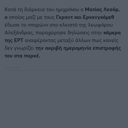
Κατά τη διάρκεια του ημιχρόνου ο
Ματίας Λεσόρ,
Άρσεναλ
ο
οποίος μαζί με τους
Γκραντ και Ερνανγκόμεθ
έδωσε το «παρών» στο κλειστό της λεωφόρου
Γιουβέντους
Αλεξάνδρας, παραχώρησε δηλώσεις στην
κάμερα
της ΕΡΤ
αναφέροντας μεταξύ άλλων πως κανείς
Μίλαν
δεν γνωρίζει
την ακριβή ημερομηνία επιστροφής
του στα παρκέ.
Ίντερ
Μπάγερν Μονάχου
Παρί Σεν Ζερμέν