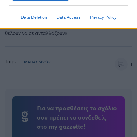
Το καλοκαίρι του Χέιζ-Ντέιβις σε ένα βίντεο:
«Περπάτησα παντού εκτός από το νερό»
Data Deletion
Data Access
Privacy Policy
Γιαμπουσέλε: «Στους Νικς μετά από 2-3 κακά ματς
θέλουν να σε ανταλλάξουν»
Tags:
ΜΑΤΙΑΣ ΛΕΣΟΡ
1
Για να προσθέσεις το σχόλιο
σου πρέπει να συνδεθείς
στο my gazzetta!