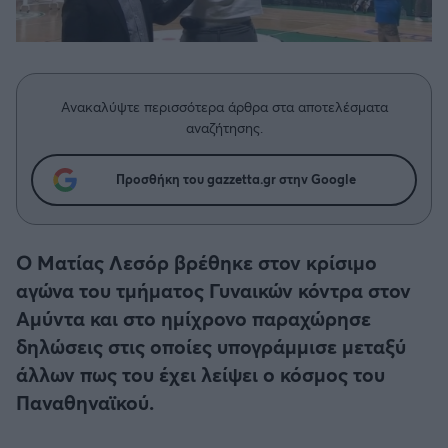
Η μητρότητα στον πάγκο
Δημήτρης Τσορμπατζόγλου
Συνεντεύξεις
Άρης
Μεγάλη μου Αγάπη
Μια Ιστορία από την Πόλη
Λεβαδειακός
Ανακαλύψτε περισσότερα άρθρα στα αποτελέσματα
αναζήτησης.
ΟΦΗ
Προσθήκη του gazzetta.gr στην Google
Βόλος
Ατρόμητος Αθηνών
Ο Ματίας Λεσόρ βρέθηκε στον κρίσιμο
αγώνα του τμήματος Γυναικών κόντρα στον
Κηφισιά
Αμύντα και στο ημίχρονο παραχώρησε
δηλώσεις στις οποίες υπογράμμισε μεταξύ
Αστέρας Τρίπολης
άλλων πως του έχει λείψει ο κόσμος του
Παναθηναϊκού.
Παναιτωλικός