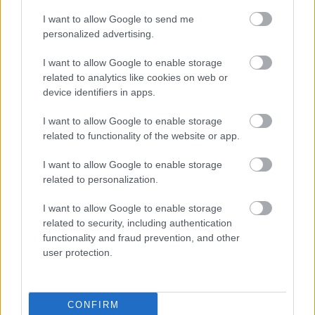
I want to allow Google to send me
@Photo credits:
glomex.com
personalized advertising.
I want to allow Google to enable storage
related to analytics like cookies on web or
device identifiers in apps.
I want to allow Google to enable storage
Διάβασε όλα τα
τελευταία νέα
της αθλητικής
related to functionality of the website or app.
επικαιρότητας. Μάθε για όλους τους
live αγώνες σήμερα
και δες τις
αθλητικές μεταδόσεις
της ημέρας και της
I want to allow Google to enable storage
εβδομάδας μέσα από το υπερπλήρες Πρόγραμμα TV του
related to personalization.
Gazzetta. Ακολούθησέ μας και στο
Google News
.
I want to allow Google to enable storage
related to security, including authentication
functionality and fraud prevention, and other
user protection.
ΔΙΑΒΑΣΕ ΑΚΟΜΗ:
Euroleague: Έτοιμος να μαγέψει και στον Παναθηναϊκό ο
Φρανσίσκο, τα καλύτερα του με τη Ζάλγκιρις (vid)
CONFIRM