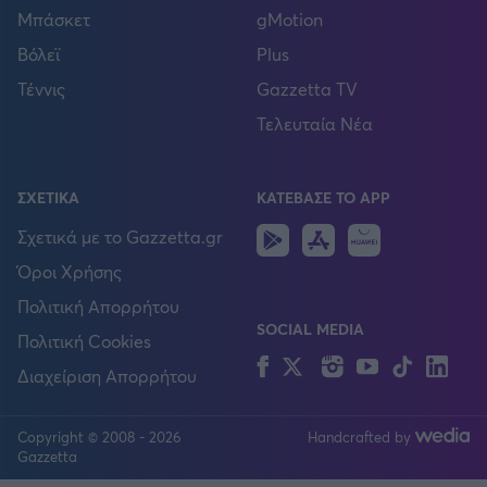
Μπάσκετ
gMotion
Βόλεϊ
Plus
Τέννις
Gazzetta TV
Τελευταία Νέα
ΣΧΕΤΙΚΑ
ΚΑΤΕΒΑΣΕ ΤΟ APP
Android
IOS
Huawei
Σχετικά με το Gazzetta.gr
Όροι Χρήσης
Πολιτική Απορρήτου
SOCIAL MEDIA
Πολιτική Cookies
Facebook
Twitter
Instagram
YouTube
TikTok
Lin
Διαχείριση Απορρήτου
Copyright © 2008 - 2026
Handcrafted by
FOLLOW US
Gazzetta