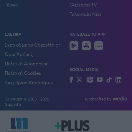
Τέννις
Gazzetta TV
Τελευταία Νέα
ΣΧΕΤΙΚΑ
ΚΑΤΕΒΑΣΕ ΤΟ APP
Android
IOS
Huawei
Σχετικά με το Gazzetta.gr
Όροι Χρήσης
Πολιτική Απορρήτου
SOCIAL MEDIA
Πολιτική Cookies
Facebook
Twitter
Instagram
YouTube
TikTok
Lin
Διαχείριση Απορρήτου
Copyright © 2008 - 2026
Handcrafted by
FOLLOW US
Gazzetta