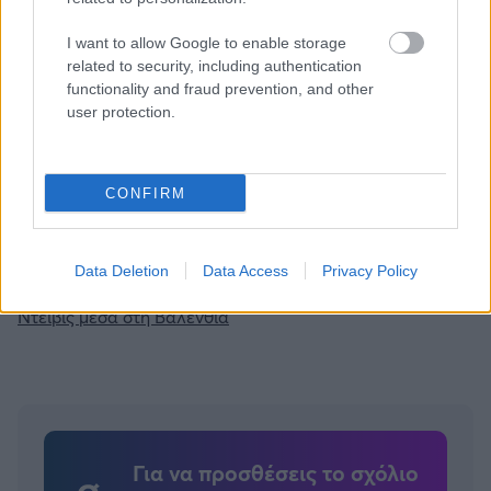
Gazzetta. Ακολούθησέ μας και στο
Google News
.
I want to allow Google to enable storage
related to security, including authentication
functionality and fraud prevention, and other
ΔΙΑΒΑΣΕ ΑΚΟΜΗ:
user protection.
Παναθηναϊκός: Το καλοκαιρινό post του Γιαμπουσέλε με
τους νέους συμπαίκτες του
CONFIRM
Φενέρμπαχτσε: Αντέγραψε τον ποδοσφαιρικό
Παναθηναϊκό με Spiderman και Λιβάι Γκαρσία!
Data Deletion
Data Access
Privacy Policy
EuroLeague: Θυμήθηκε το buzzer-beater του Χέιζ-
Ντέιβις μέσα στη Βαλένθια
Για να προσθέσεις το σχόλιο