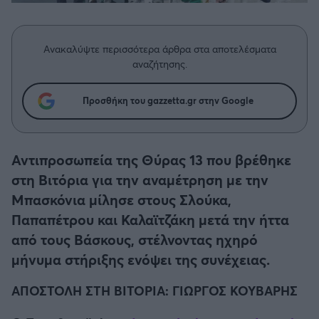
Η μητρότητα στον πάγκο
Δημήτρης Τσορμπατζόγλου
Συνεντεύξεις
Άρης
Μεγάλη μου Αγάπη
Ανακαλύψτε περισσότερα άρθρα στα αποτελέσματα
Μια Ιστορία από την Πόλη
Λεβαδειακός
αναζήτησης.
ΟΦΗ
Προσθήκη του gazzetta.gr στην Google
Βόλος
Αντιπροσωπεία της Θύρας 13 που βρέθηκε
Ατρόμητος Αθηνών
στη Βιτόρια για την αναμέτρηση με την
Μπασκόνια μίλησε στους Σλούκα,
Κηφισιά
Παπαπέτρου και Καλαϊτζάκη μετά την ήττα
από τους Βάσκους, στέλνοντας ηχηρό
Αστέρας Τρίπολης
μήνυμα στήριξης ενόψει της συνέχειας.
ΑΠΟΣΤΟΛΗ ΣΤΗ ΒΙΤΟΡΙΑ: ΓΙΩΡΓΟΣ ΚΟΥΒΑΡΗΣ
Παναιτωλικός