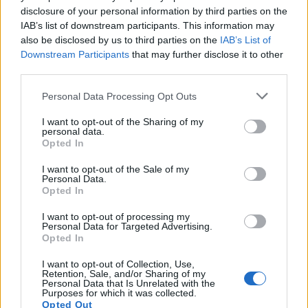
disclosure of your personal information by third parties on the
IAB’s list of downstream participants. This information may
Άρσεναλ
also be disclosed by us to third parties on the
IAB’s List of
Downstream Participants
that may further disclose it to other
third parties.
Γιουβέντους
Please note that this website/app uses one or more Google
Personal Data Processing Opt Outs
services and may gather and store information including but
Μίλαν
not limited to your visit or usage behaviour. You may click to
I want to opt-out of the Sharing of my
personal data.
grant or deny consent to Google and its third-party tags to
Opted In
Ίντερ
use your data for below specified purposes in below Google
consent section.
I want to opt-out of the Sale of my
Personal Data.
Μπάγερν Μονάχου
Opted In
I want to opt-out of processing my
Παρί Σεν Ζερμέν
Πλέον ο Παναθηναϊκός έχει μπροστά του το
Personal Data for Targeted Advertising.
Opted In
ντέρμπι στο ΟΑΚΑ με τον
Ολυμπιακό
για τη
Stoiximan GBL
(20/1, 20:15) και αντιπροσωπεία
I want to opt-out of Collection, Use,
Retention, Sale, and/or Sharing of my
της Θύρας 13 που βρέθηκε στη Βιτόρια, μίλησε
Personal Data that Is Unrelated with the
Purposes for which it was collected.
έξω από τη Fernando Buesa Arena στους
Κώστα
Opted Out