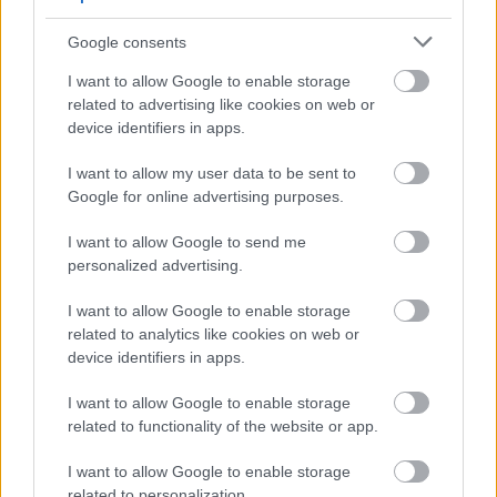
Σλούκα
,
Ιωάννη Παπαπέτρου
και
Παναγιώτη
Google consents
Καλαϊτζάκη
μετά την ήττα από την Μπασκόνια.
I want to allow Google to enable storage
Οι «πράσινοι» οπαδοί έστειλαν μήνυμα στήριξης
related to advertising like cookies on web or
όπως: «Σας στηρίζουμε, θα πάρετε πάλι το
device identifiers in apps.
ευρωπαϊκό» και «Μην ακούτε τίποτα, εσείς είστε
I want to allow my user data to be sent to
που θα πάρετε την Ευρωλίγκα».
Google for online advertising purposes.
I want to allow Google to send me
@Photo credits:
eurokinissi
personalized advertising.
I want to allow Google to enable storage
related to analytics like cookies on web or
device identifiers in apps.
Διάβασε όλα τα
τελευταία νέα
της αθλητικής
I want to allow Google to enable storage
related to functionality of the website or app.
επικαιρότητας. Μάθε για όλους τους
live αγώνες σήμερα
και δες τις
αθλητικές μεταδόσεις
της ημέρας και της
I want to allow Google to enable storage
εβδομάδας μέσα από το υπερπλήρες Πρόγραμμα TV του
related to personalization.