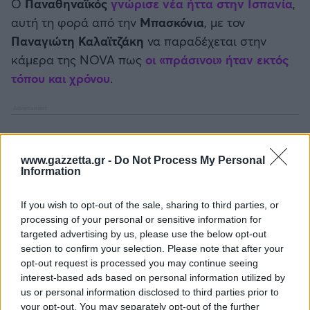
Ο
Παναθηναϊκός
γνώρισε νέα ήττα στην Ισπανία
,
Καλαμάτα
αυτή τη φορά από την
Μπασκόνια
, με τον
Παναγιώτη Καλαϊτζάκη
να παραδέχεται στην
Ηρακλής
κάμερα της NOVA πως
οι «πράσινοι» ήταν εκτός
τόπου και χρόνου
.
Μπαρτσελόνα
Ρεάλ Μαδρίτης
Ατλέτικο Μαδρίτης
www.gazzetta.gr -
Do Not Process My Personal
Information
Μάντσεστερ Γιουνάιτεντ
If you wish to opt-out of the sale, sharing to third parties, or
processing of your personal or sensitive information for
Μάντσεστερ Σίτι
targeted advertising by us, please use the below opt-out
section to confirm your selection. Please note that after your
opt-out request is processed you may continue seeing
Λίβερπουλ
interest-based ads based on personal information utilized by
us or personal information disclosed to third parties prior to
your opt-out. You may separately opt-out of the further
Τσέλσι