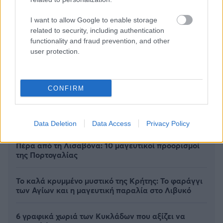
I want to allow Google to enable storage
related to security, including authentication
functionality and fraud prevention, and other
user protection.
CONFIRM
Data Deletion
Data Access
Privacy Policy
Πέρα από τη Λισαβόνα: 10 μαγευτικοί προορισμοί
της Πορτογαλίας
Το καλά κρυμμένο μυστικό της Κρήτης: Το φαράγγι
των Αγίων και η μαγευτική παραλία στο Λιβυκό
6 γραφικά χωριά των Κυκλάδων που αξίζει να