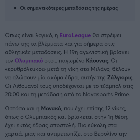
Καλαμάτα
Οι σημαντικότερες μεταδόσεις της ημέρας
Ηρακλής
Όπως είναι λογικό, η
EuroLeague
θα στρέψει
Μπαρτσελόνα
πάνω της τα βλέμματα και για σήμερα στις
αθλητικές μεταδόσεις. Η 19η αγωνιστική βρίσκει
Ρεάλ Μαδρίτης
τον
Ολυμπιακό
στο... παγωμένο
Κάουνας
. Οι
«ερυθρόλευκοι» μετά τη νίκη στο Μιλάνο, θέλουν
Ατλέτικο Μαδρίτης
να αλώσουν μία ακόμα έδρα, αυτήν της
Ζάλγκιρις
.
Οι Λιθουανοί τους υποδέχονται με το τζάμπολ στις
Μάντσεστερ Γιουνάιτεντ
20:00 και τη μετάδοση από το Novasports Prime.
Μάντσεστερ Σίτι
Ωστόσο και η
Μονακό
, που έχει επίσης 12 νίκες,
όπως ο Ολυμπιακός και βρίσκεται στην 1η θέση,
Λίβερπουλ
έχει εκτός έδρας αποστολή. Πιο εύκολη στα
χαρτιά, μιας και αντιμετωπίζει στο Βερολίνο την
Τσέλσι