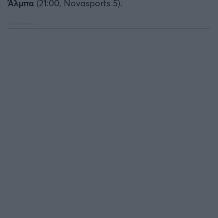
Άλμπα
(21:00, Novasports 5).
Άρσεναλ
Γιουβέντους
Μίλαν
Ίντερ
Μπάγερν Μονάχου
Παρί Σεν Ζερμέν