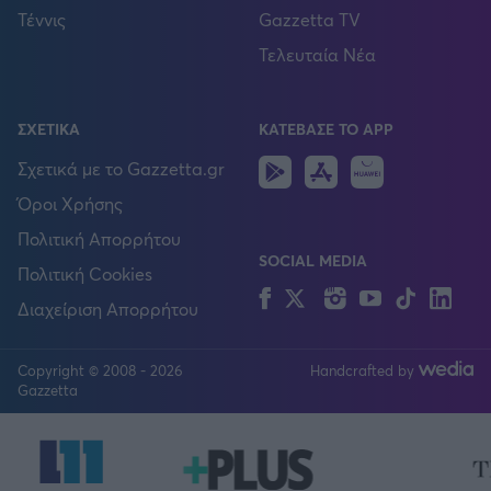
Τέννις
Gazzetta TV
Τελευταία Νέα
ΣΧΕΤΙΚΑ
ΚΑΤΕΒΑΣΕ ΤΟ APP
Android
IOS
Huawei
Σχετικά με το Gazzetta.gr
Όροι Χρήσης
Πολιτική Απορρήτου
SOCIAL MEDIA
Πολιτική Cookies
Facebook
Twitter
Instagram
YouTube
TikTok
Lin
Διαχείριση Απορρήτου
Copyright © 2008 - 2026
Handcrafted by
FOLLOW US
Gazzetta