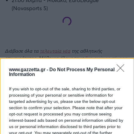
(Novasports 5)
Διάβασε όλα τα
τελευταία νέα
της αθλητικής
επικαιρότητας. Μάθε για όλους τους
live αγώνες σήμερα
και δες τις
αθλητικές μεταδόσεις
της ημέρας και της
www.gazzetta.gr -
Do Not Process My Personal
εβδομάδας μέσα από το υπερπλήρες Πρόγραμμα TV του
Information
Gazzetta. Ακολούθησέ μας και στο
Google News
.
If you wish to opt-out of the sale, sharing to third parties, or
processing of your personal or sensitive information for
targeted advertising by us, please use the below opt-out
ΔΙΑΒΑΣΕ ΑΚΟΜΗ:
section to confirm your selection. Please note that after your
opt-out request is processed you may continue seeing
Λαρεντζάκης: Κερδίζει πόντους η επιστροφή του στην
interest-based ads based on personal information utilized by
ΑΕΚ - Η προϋπόθεση της επανασύνδεσης
us or personal information disclosed to third parties prior to
your opt-out. You may separately opt-out of the further