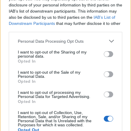
Μάκης Αγγελόπουλος: Σύνθημα εναντίον του από την
disclosure of your personal information by third parties on the
Original στη Νέα Φιλαδέλφεια
IAB’s list of downstream participants. This information may
also be disclosed by us to third parties on the
IAB’s List of
ΣΕΦ: Ο λόγος της ακύρωσης του διαγωνισμού και τι
Downstream Participants
that may further disclose it to other
σημαίνει η 10η Σεπτεμβρίου για την υπόθεση
third parties.
Please note that this website/app uses one or more Google
Personal Data Processing Opt Outs
services and may gather and store information including but
not limited to your visit or usage behaviour. You may click to
I want to opt-out of the Sharing of my
Tags:
ΑΘΛΗΤΙΚΕΣ ΜΕΤΑΔΟΣΕΙΣ
personal data.
grant or deny consent to Google and its third-party tags to
Opted In
use your data for below specified purposes in below Google
consent section.
I want to opt-out of the Sale of my
Personal Data.
Opted In
I want to opt-out of processing my
Για να προσθέσεις το σχόλιο
Personal Data for Targeted Advertising.
Opted In
σου πρέπει να συνδεθείς
στο my gazzetta!
I want to opt-out of Collection, Use,
Retention, Sale, and/or Sharing of my
Personal Data that Is Unrelated with the
Purposes for which it was collected.
Εγγραφή
Σύνδεση
Opted Out