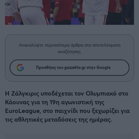
Η μητρότητα στον πάγκο
Δημήτρης Τσορμπατζόγλου
Συνεντεύξεις
Άρης
Μεγάλη μου Αγάπη
Μια Ιστορία από την Πόλη
Λεβαδειακός
ΟΦΗ
Ανακαλύψτε περισσότερα άρθρα στα αποτελέσματα
αναζήτησης.
Βόλος
Προσθήκη του gazzetta.gr στην Google
Ατρόμητος Αθηνών
Η Ζάλγκιρις υποδέχεται τον Ολυμπιακό στο
Κηφισιά
Κάουνας για τη 19η αγωνιστική της
EuroLeague, στο παιχνίδι που ξεχωρίζει για
Αστέρας Τρίπολης
τις αθλητικές μεταδόσεις της ημέρας.
Παναιτωλικός