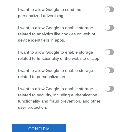
ΣΕΦ: Ο λόγος της ακύρωσης του διαγωνισμού και τι
I want to allow Google to send me
σημαίνει η 10η Σεπτεμβρίου για την υπόθεση
personalized advertising.
ΣΕΦ: Επαναπροκηρύσσεται η ενεργειακή αναβάθμιση -
I want to allow Google to enable storage
Γιατί ακυρώθηκε ο πρώτος διαγωνισμός
related to analytics like cookies on web or
device identifiers in apps.
Ντόρσεϊ: Τα... έσταξε στην προπόνηση με 13/14 τρίποντα!
I want to allow Google to enable storage
related to functionality of the website or app.
I want to allow Google to enable storage
Tags:
ΓΙΩΡΓΟΣ ΜΠΑΡΤΖΩΚΑΣ
30
related to personalization.
I want to allow Google to enable storage
related to security, including authentication
functionality and fraud prevention, and other
user protection.
Για να προσθέσεις το σχόλιο
σου πρέπει να συνδεθείς
CONFIRM