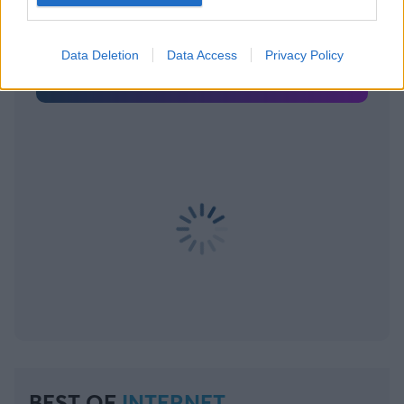
στο my gazzetta!
Data Deletion
Data Access
Privacy Policy
Εγγραφή
Σύνδεση
BEST OF
INTERNET