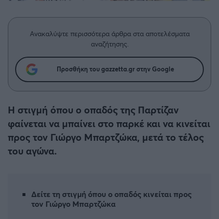
Η μητρότητα στον πάγκο
Δημήτρης Τσορμπατζόγλου
Συνεντεύξεις
Άρης
Μεγάλη μου Αγάπη
Ανακαλύψτε περισσότερα άρθρα στα αποτελέσματα
Μια Ιστορία από την Πόλη
Λεβαδειακός
αναζήτησης.
ΟΦΗ
Προσθήκη του gazzetta.gr στην Google
Βόλος
Η στιγμή όπου ο οπαδός της Παρτίζαν
Ατρόμητος Αθηνών
φαίνεται να μπαίνει στο παρκέ και να κινείται
προς τον Γιώργο Μπαρτζώκα, μετά το τέλος
Κηφισιά
του αγώνα.
Αστέρας Τρίπολης
Δείτε τη στιγμή όπου ο οπαδός κινείται προς
Παναιτωλικός
τον Γιώργο Μπαρτζώκα