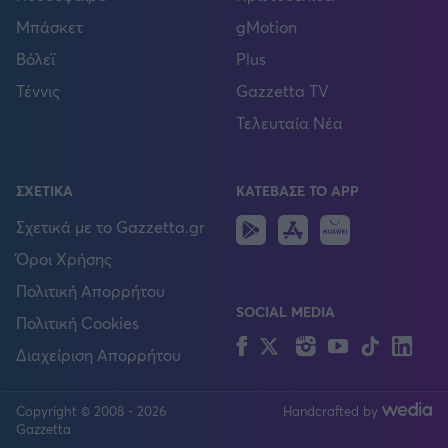
Μπάσκετ
gMotion
Βόλεϊ
Plus
Τέννις
Gazzetta TV
Τελευταία Νέα
ΣΧΕΤΙΚΑ
ΚΑΤΕΒΑΣΕ ΤΟ APP
Android
IOS
Huawei
Σχετικά με το Gazzetta.gr
Όροι Χρήσης
Πολιτική Απορρήτου
SOCIAL MEDIA
Πολιτική Cookies
Facebook
Twitter
Instagram
YouTube
TikTok
Lin
Διαχείριση Απορρήτου
Copyright © 2008 - 2026
Handcrafted by
FOLLOW US
Gazzetta