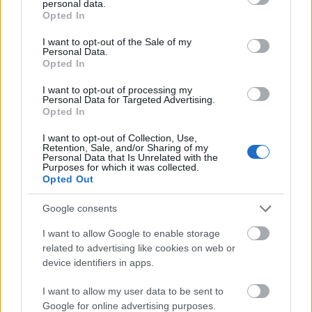
personal data.
grant or deny consent to Google and its third-party tags to
Opted In
use your data for below specified purposes in below Google
consent section.
I want to opt-out of the Sale of my
Personal Data.
Opted In
I want to opt-out of processing my
Personal Data for Targeted Advertising.
Opted In
I want to opt-out of Collection, Use,
Retention, Sale, and/or Sharing of my
Personal Data that Is Unrelated with the
Purposes for which it was collected.
Διάβασε όλα τα
τελευταία νέα
της αθλητικής
Opted Out
επικαιρότητας. Μάθε για όλους τους
live αγώνες σήμερα
και δες τις
αθλητικές μεταδόσεις
της ημέρας και της
Google consents
εβδομάδας μέσα από το υπερπλήρες Πρόγραμμα TV του
I want to allow Google to enable storage
Gazzetta. Ακολούθησέ μας και στο
Google News
.
related to advertising like cookies on web or
device identifiers in apps.
I want to allow my user data to be sent to
ΔΙΑΒΑΣΕ ΑΚΟΜΗ:
Google for online advertising purposes.