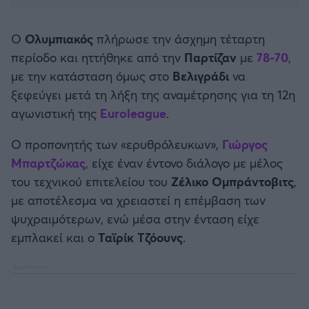
Καλαμάτα
Ο
Ολυμπιακός
πλήρωσε την άσχημη τέταρτη
Ηρακλής
περίοδο και ηττήθηκε από την
Παρτίζαν
με
78-70
,
με την κατάσταση όμως στο
Βελιγράδι
να
Μπαρτσελόνα
ξεφεύγει μετά τη λήξη της αναμέτρησης για τη 12η
αγωνιστική της
Euroleague
.
Ρεάλ Μαδρίτης
Ο προπονητής των «ερυθρόλευκων»,
Γιώργος
Ατλέτικο Μαδρίτης
Μπαρτζώκας
, είχε έναν έντονο διάλογο με μέλος
του τεχνικού επιτελείου του
Ζέλικο Ομπράντοβιτς
,
Μάντσεστερ Γιουνάιτεντ
με αποτέλεσμα να χρειαστεί η επέμβαση των
ψυχραιμότερων, ενώ μέσα στην ένταση είχε
Μάντσεστερ Σίτι
εμπλακεί και ο
Ταϊρίκ Τζόουνς
.
Λίβερπουλ
Τσέλσι