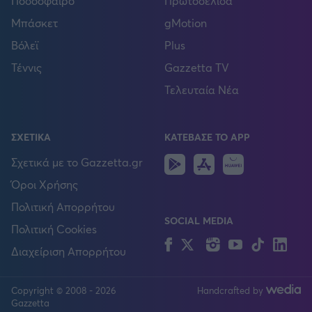
Ποδόσφαιρο
Πρωτοσέλιδα
Μπάσκετ
gMotion
Βόλεϊ
Plus
Τέννις
Gazzetta TV
Τελευταία Νέα
ΣΧΕΤΙΚΑ
ΚΑΤΕΒΑΣΕ ΤΟ APP
Android
IOS
Huawei
Σχετικά με το Gazzetta.gr
Όροι Χρήσης
Πολιτική Απορρήτου
SOCIAL MEDIA
Πολιτική Cookies
Facebook
Twitter
Instagram
YouTube
TikTok
Lin
Διαχείριση Απορρήτου
Copyright © 2008 - 2026
Handcrafted by
FOLLOW US
Gazzetta