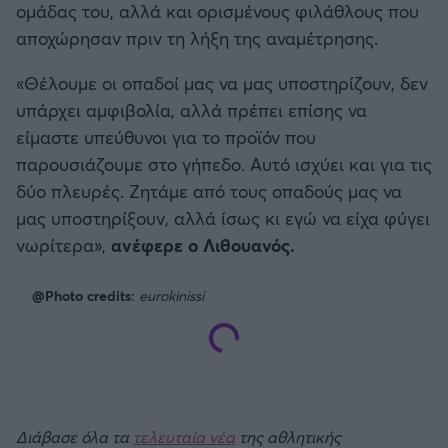
ομάδας του, αλλά και ορισμένους φιλάθλους που
Καλαμάτα
αποχώρησαν πριν τη λήξη της αναμέτρησης.
Ηρακλής
«Θέλουμε οι οπαδοί μας να μας υποστηρίζουν, δεν
υπάρχει αμφιβολία, αλλά πρέπει επίσης να
Μπαρτσελόνα
είμαστε υπεύθυνοι για το προϊόν που
παρουσιάζουμε στο γήπεδο. Αυτό ισχύει και για τις
Ρεάλ Μαδρίτης
δύο πλευρές. Ζητάμε από τους οπαδούς μας να
μας υποστηρίξουν, αλλά ίσως κι εγώ να είχα φύγει
Ατλέτικο Μαδρίτης
νωρίτερα»,
ανέφερε ο Λιθουανός.
Μάντσεστερ Γιουνάιτεντ
@Photo credits:
eurokinissi
Μάντσεστερ Σίτι
Λίβερπουλ
Διάβασε όλα τα
τελευταία νέα
της αθλητικής
Τσέλσι