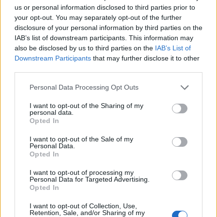
us or personal information disclosed to third parties prior to
your opt-out. You may separately opt-out of the further
BEST OF
INTERNET
disclosure of your personal information by third parties on the
IAB’s list of downstream participants. This information may
also be disclosed by us to third parties on the
IAB’s List of
Downstream Participants
that may further disclose it to other
third parties.
Please note that this website/app uses one or more Google
Personal Data Processing Opt Outs
services and may gather and store information including but
not limited to your visit or usage behaviour. You may click to
I want to opt-out of the Sharing of my
personal data.
grant or deny consent to Google and its third-party tags to
Opted In
use your data for below specified purposes in below Google
consent section.
I want to opt-out of the Sale of my
Personal Data.
Opted In
I want to opt-out of processing my
Personal Data for Targeted Advertising.
Opted In
I want to opt-out of Collection, Use,
6 γραφικά χωριά των Κυκλάδων που αξίζει να
Retention, Sale, and/or Sharing of my
ανακαλύψετε