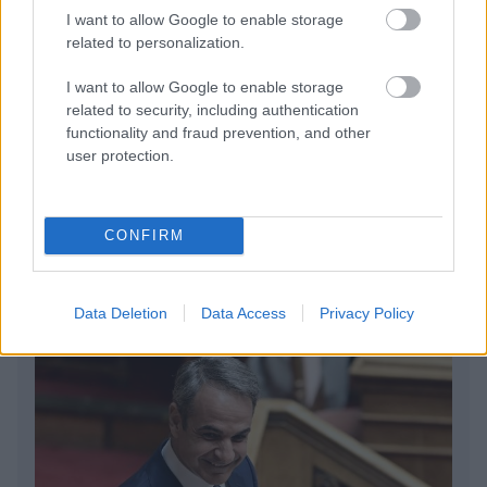
I want to allow Google to enable storage
related to personalization.
Ο χορηγός στη νέα φανέλα του Σαλάχ έκανε τους
Έλληνες να απορούν
I want to allow Google to enable storage
related to security, including authentication
Αποστολία Ζώη: Ποζάρει στην παραλία και
functionality and fraud prevention, and other
εντυπωσιάζει με το καλλίγραμμο σώμα της
user protection.
Βρέθηκε το πιο μικρό βενζινάδικο της Ελλάδας: Η
φωτογραφία τουρίστα που τα λέει όλα
CONFIRM
Data Deletion
Data Access
Privacy Policy