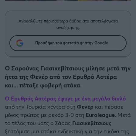
Η μητρότητα στον πάγκο
Δημήτρης Τσορμπατζόγλου
Συνεντεύξεις
Άρης
Μεγάλη μου Αγάπη
Ανακαλύψτε περισσότερα άρθρα στα αποτελέσματα
Μια Ιστορία από την Πόλη
Λεβαδειακός
αναζήτησης.
ΟΦΗ
Προσθήκη του gazzetta.gr στην Google
Βόλος
Ο Σαρούνας Γιασικεβίτσιους μίλησε μετά την
Ατρόμητος Αθηνών
ήττα της Φενέρ από τον Ερυθρό Αστέρα
και... πέταξε φοβερή ατάκα.
Κηφισιά
Ο
Ερυθρός Αστέρας
έφυγε με ένα μεγάλο διπλό
από την Τουρκία κόντρα στη
Φενέρ
και πέρασε
Αστέρας Τρίπολης
μόνος πρώτος με ρεκόρ 3-0 στη
Εuroleague
. Μετά
το τέλος του ματς ο Σάρας
Γιασικεβίτσιους
Παναιτωλικός
ξεστόμισε μια ατάκα ενδεικτική για την εικόνα της