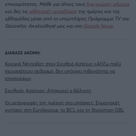
επικαιρότητας. Μάθε για όλους τους
live αγώνες σήμερα
και δες τις
αθλητικές μεταδόσεις
της ημέρας και της
Άρσεναλ
εβδομάδας μέσα από το υπερπλήρες Πρόγραμμα TV του
Gazzetta. Ακολούθησέ μας και στο
Google News
.
Γιουβέντους
Μίλαν
ΔΙΑΒΑΣΕ ΑΚΟΜΗ:
Καρφιά Νέντοβιτς στον Ερυθρό Αστέρα: «Αξίζω πολύ
Ίντερ
περισσότερο σεβασμό, δεν υπάρχει πιθανότητα να
επιστρέψω»
Μπάγερν Μονάχου
Eρυθρός Αστέρας: Αποχωρεί ο Κάλινιτς
Παρί Σεν Ζερμέν
Οι μεταγραφές της ημέρας στο μπάσκετ: Σημαντικές
κινήσεις στη Euroleague, το BCL και τη Stoiximan GBL