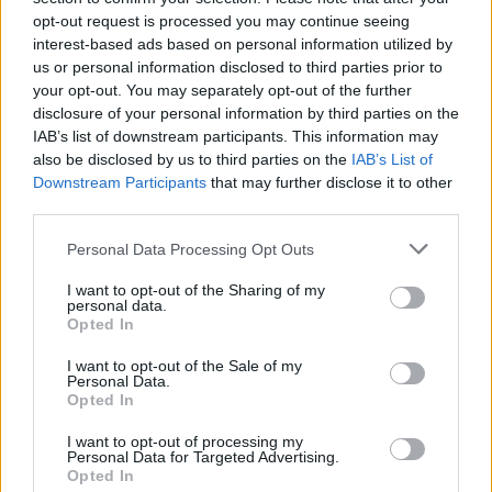
opt-out request is processed you may continue seeing
interest-based ads based on personal information utilized by
Άρσεναλ
us or personal information disclosed to third parties prior to
your opt-out. You may separately opt-out of the further
disclosure of your personal information by third parties on the
Γιουβέντους
IAB’s list of downstream participants. This information may
also be disclosed by us to third parties on the
IAB’s List of
Μίλαν
Downstream Participants
that may further disclose it to other
third parties.
Ίντερ
Please note that this website/app uses one or more Google
Personal Data Processing Opt Outs
services and may gather and store information including but
not limited to your visit or usage behaviour. You may click to
I want to opt-out of the Sharing of my
Μπάγερν Μονάχου
personal data.
grant or deny consent to Google and its third-party tags to
Opted In
use your data for below specified purposes in below Google
Παρί Σεν Ζερμέν
consent section.
I want to opt-out of the Sale of my
Personal Data.
Opted In
Εν αναμονή της άφιξης των δύο αιωνίων στην
πρωτεύουσα της Γερμανίας, δείτε το πρώτο σχόλιο
I want to opt-out of processing my
Personal Data for Targeted Advertising.
του
Gazzetta
, που θα βρίσκεται φυσικά στις
Opted In