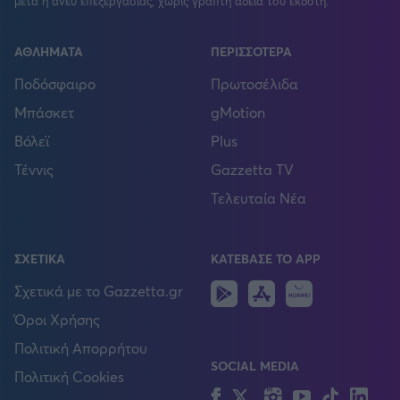
μετά ή άνευ επεξεργασίας, χωρίς γραπτή άδεια του εκδότη.
ΑΘΛΗΜΑΤΑ
ΠΕΡΙΣΣΟΤΕΡΑ
Ποδόσφαιρο
Πρωτοσέλιδα
Μπάσκετ
gMotion
Βόλεϊ
Plus
Τέννις
Gazzetta TV
Τελευταία Νέα
ΣΧΕΤΙΚΑ
ΚΑΤΕΒΑΣΕ ΤΟ APP
Android
IOS
Huawei
Σχετικά με το Gazzetta.gr
Όροι Χρήσης
Πολιτική Απορρήτου
SOCIAL MEDIA
Πολιτική Cookies
Facebook
Twitter
Instagram
YouTube
TikTok
Lin