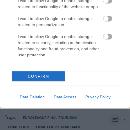
I want to allow Google to enable storage
και δες τις
αθλητικές μεταδόσεις
της ημέρας και της
related to functionality of the website or app.
εβδομάδας μέσα από το υπερπλήρες Πρόγραμμα TV του
Gazzetta. Ακολούθησέ μας και στο
Google News
.
I want to allow Google to enable storage
related to personalization.
I want to allow Google to enable storage
ΔΙΑΒΑΣΕ ΑΚΟΜΗ:
related to security, including authentication
functionality and fraud prevention, and other
ΜακΙντάιρ: Ευχήθηκε χρόνια πολλά στον Βεζένκοβ
user protection.
Νέντοβιτς για Γουόκαπ: «Είναι από τους πιο... βρώμικους
παίκτες της EuroLeague, αλλά τόσο καλό παιδί!»
CONFIRM
Παναθηναϊκός - Ολυμπιακός: Κυριαρχία των «αιωνίων»
στα πρώτα power rankings
Data Deletion
Data Access
Privacy Policy
Tags:
EUROLEAGUE FINAL FOUR 2024
1
FINAL FOUR
FINAL FOUR ΟΛΥΜΠΙΑΚΟΣ