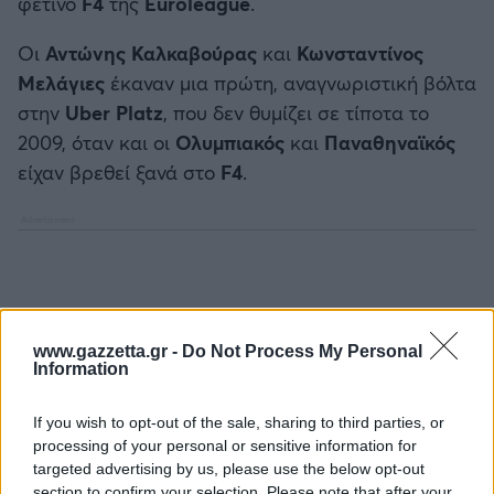
φετινό
F4
της
Euroleague
.
Καλαμάτα
Οι
Αντώνης Καλκαβούρας
και
Κωνσταντίνος
Ηρακλής
Μελάγιες
έκαναν μια πρώτη, αναγνωριστική βόλτα
στην
Uber Platz
, που δεν θυμίζει σε τίποτα το
Μπαρτσελόνα
2009, όταν και οι
Ολυμπιακός
και
Παναθηναϊκός
είχαν βρεθεί ξανά στο
F4
.
Ρεάλ Μαδρίτης
Ατλέτικο Μαδρίτης
Μάντσεστερ Γιουνάιτεντ
www.gazzetta.gr -
Do Not Process My Personal
Information
Μάντσεστερ Σίτι
If you wish to opt-out of the sale, sharing to third parties, or
Λίβερπουλ
processing of your personal or sensitive information for
targeted advertising by us, please use the below opt-out
Τσέλσι
section to confirm your selection. Please note that after your