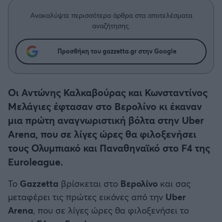
Η μητρότητα στον πάγκο
Δημήτρης Τσορμπατζόγλου
Συνεντεύξεις
Άρης
Ανακαλύψτε περισσότερα άρθρα στα αποτελέσματα
Μεγάλη μου Αγάπη
αναζήτησης.
Μια Ιστορία από την Πόλη
Λεβαδειακός
Προσθήκη του gazzetta.gr στην Google
ΟΦΗ
Οι Αντώνης Καλκαβούρας και Κωνσταντίνος
Βόλος
Μελάγιες έφτασαν στο Βερολίνο κι έκαναν
μια πρώτη αναγνωριστική βόλτα στην Uber
Ατρόμητος Αθηνών
Arena, που σε λίγες ώρες θα φιλοξενήσει
τους Ολυμπιακό και Παναθηναϊκό στο F4 της
Κηφισιά
Euroleague.
Αστέρας Τρίπολης
Το
Gazzetta
βρίσκεται στο
Βερολίνο
και σας
μεταφέρει τις πρώτες εικόνες από την
Uber
Παναιτωλικός
Arena
, που σε λίγες ώρες θα φιλοξενήσει το