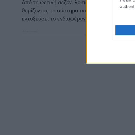
Από τη φετινή σεζόν, λοιπόν, το Play-In Tou
authenti
θυμίζοντας το σύστημα που εφαρμόζεται τα τε
εκτοξεύσει το ενδιαφέρον!