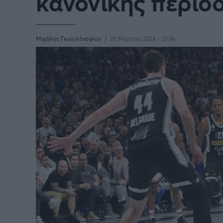
κανονικής περιό
Μιχάλης Γκιουλένογλου
28 Μαρτίου 2024 - 23:36