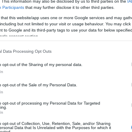
. This information may also be disclosed by us to third parties on the
IA
Participants
that may further disclose it to other third parties.
 that this website/app uses one or more Google services and may gath
including but not limited to your visit or usage behaviour. You may click 
 to Google and its third-party tags to use your data for below specifi
ogle consent section.
ράδι, επικράτησε με 74-69 της
Παρτίζαν
και πλέον
λέψει και να τερματίσει όσο πιο ψηλά μπορεί στη
l Data Processing Opt Outs
o opt-out of the Sharing of my personal data.
 ίδιος, αφού θα ταξιδέψει ξανά για το Βελιγράδι,
In
ρό Αστέρα.
o opt-out of the Sale of my Personal Data.
In
to opt-out of processing my Personal Data for Targeted
ing.
In
o opt-out of Collection, Use, Retention, Sale, and/or Sharing
ersonal Data that Is Unrelated with the Purposes for which it
lected.