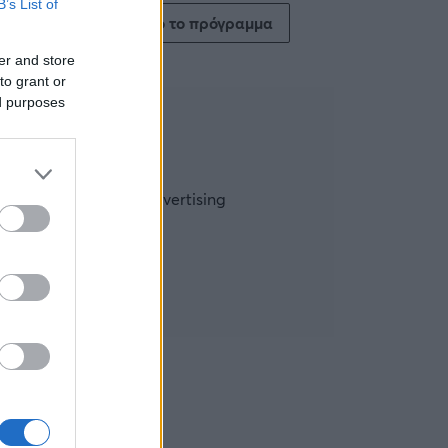
B’s List of
Δείτε όλο το πρόγραμμα
er and store
to grant or
ed purposes