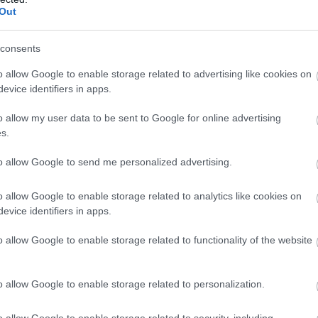
Out
consents
o allow Google to enable storage related to advertising like cookies on
evice identifiers in apps.
o allow my user data to be sent to Google for online advertising
s.
 ΣΕΦ, στην αναμέτρηση με τη
Φενέρ
, ένα ματς που
to allow Google to send me personalized advertising.
o allow Google to enable storage related to analytics like cookies on
evice identifiers in apps.
o allow Google to enable storage related to functionality of the website
o allow Google to enable storage related to personalization.
uroleague
o allow Google to enable storage related to security, including