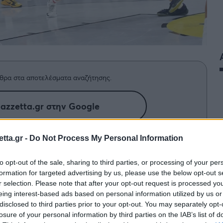
θρα στα αποτελέσματα αναζήτησης.
azzetta.gr στην Google
tta.gr -
Do Not Process My Personal Information
τρήσεις στο... τραπέζι, πριν το τέλος
to opt-out of the sale, sharing to third parties, or processing of your per
eague. Δείτε τα ματς που απομένουν.
formation for targeted advertising by us, please use the below opt-out s
r selection. Please note that after your opt-out request is processed y
eing interest-based ads based on personal information utilized by us or
disclosed to third parties prior to your opt-out. You may separately opt-
losure of your personal information by third parties on the IAB’s list of