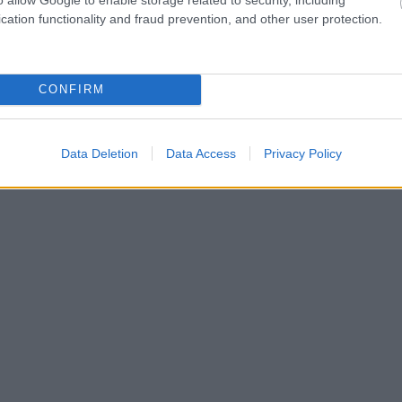
rnament μπαίνει στη… ζωή της EuroLeague,
cation functionality and fraud prevention, and other user protection.
λευταία χρόνια στα play-offs του ΝΒΑ και έχει
CONFIRM
Data Deletion
Data Access
Privacy Policy