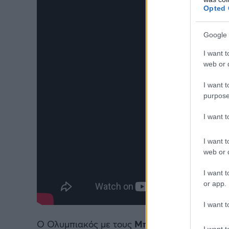
Opted 
Google 
I want t
web or d
I want t
purpose
I want 
I want t
web or d
I want t
or app.
I want t
Ο Ολυμπιακός με τους
Μπραζντέικις, Πίτερς
I want t