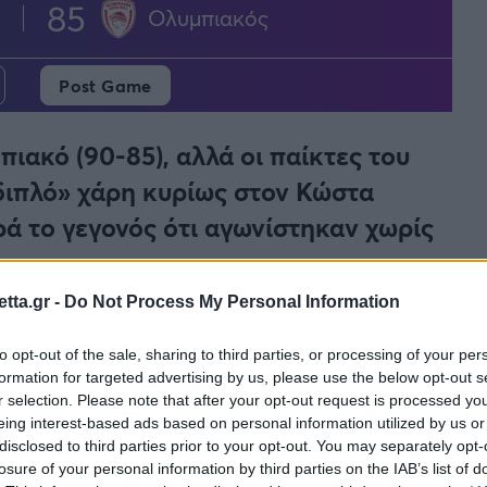
85
Ολυμπιακός
Post Game
ιακό (90-85), αλλά οι παίκτες του
διπλό» χάρη κυρίως στον Κώστα
ρά το γεγονός ότι αγωνίστηκαν χωρίς
tta.gr -
Do Not Process My Personal Information
τελέσματα αφού επικράτησε των «ερυθρόλευκων»
ε σημαντικές απουσίες (Μιλουτίνοφ, Φαλ,
to opt-out of the sale, sharing to third parties, or processing of your per
. δόντια του και τη νοοτροπία που δεν εγκαταλείπει
formation for targeted advertising by us, please use the below opt-out s
r selection. Please note that after your opt-out request is processed y
, Γιουλ, Γιαμπουσέλε) και παρά λίγο να φύγει με
eing interest-based ads based on personal information utilized by us or
ριν το τζάμπολ.
disclosed to third parties prior to your opt-out. You may separately opt-
losure of your personal information by third parties on the IAB’s list of