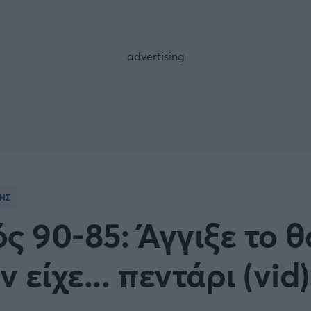
FOLLOW US
ΤΗΣ
ς 90-85: Άγγιξε το 
 είχε... πεντάρι (vid)