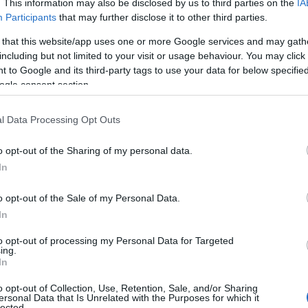
και με «τεσσάρια» σε ρόλο «5» κάτι το οποίο
. This information may also be disclosed by us to third parties on the
IA
 έναν τόσο ποιοτικό αντίπαλο.
Participants
that may further disclose it to other third parties.
 that this website/app uses one or more Google services and may gath
including but not limited to your visit or usage behaviour. You may click 
 to Google and its third-party tags to use your data for below specifi
ogle consent section.
l Data Processing Opt Outs
o opt-out of the Sharing of my personal data.
In
o opt-out of the Sale of my Personal Data.
In
to opt-out of processing my Personal Data for Targeted
ing.
In
o opt-out of Collection, Use, Retention, Sale, and/or Sharing
ersonal Data that Is Unrelated with the Purposes for which it
lected.