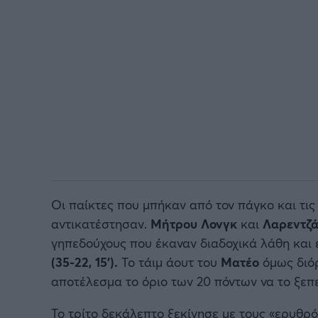
Οι παίκτες που μπήκαν από τον πάγκο και τι
αντικατέστησαν.
Μήτρου Λονγκ
και
Λαρεντζ
γηπεδούχους που έκαναν διαδοχικά λάθη και 
(35-22, 15').
Το τάιμ άουτ του
Ματέο
όμως διό
αποτέλεσμα το όριο των 20 πόντων να το ξεπ
Το τρίτο δεκάλεπτο ξεκίνησε με τους «ερυθρό