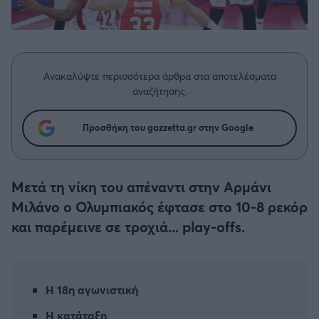
Η μητρότητα στον πάγκο
Δημήτρης Τσορμπατζόγλου
Συνεντεύξεις
Άρης
Μεγάλη μου Αγάπη
Μια Ιστορία από την Πόλη
Λεβαδειακός
Ανακαλύψτε περισσότερα άρθρα στα αποτελέσματα
αναζήτησης.
ΟΦΗ
Προσθήκη του gazzetta.gr στην Google
Βόλος
Ατρόμητος Αθηνών
Μετά τη νίκη του απέναντι στην Αρμάνι
Μιλάνο ο Ολυμπιακός έφτασε στο 10-8 ρεκόρ
Κηφισιά
και παρέμεινε σε τροχιά... play-offs.
Αστέρας Τρίπολης
Η 18η αγωνιστική
Παναιτωλικός
Η κατάταξη