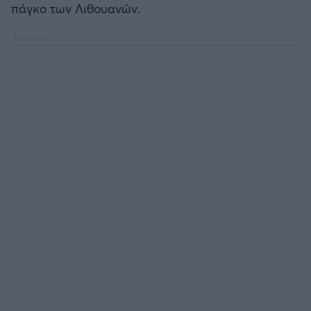
πάγκο των Λιθουανών.
Άρσεναλ
Γιουβέντους
Μίλαν
Ίντερ
Μπάγερν Μονάχου
Παρί Σεν Ζερμέν