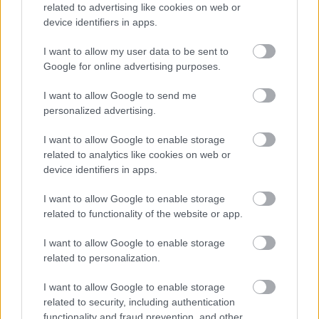
Μπασκόνια 9-8
related to advertising like cookies on web or
device identifiers in apps.
Μπάγερν 8-9
Αρμάνι 7-10
I want to allow my user data to be sent to
Google for online advertising purposes.
Εφές 7-10
Ερυθρός Αστέρας 7-11
I want to allow Google to send me
personalized advertising.
Ζάλγκιρις 6-12
Άλμπα 3-15
I want to allow Google to enable storage
related to analytics like cookies on web or
Βιλερμπάν 2-16
device identifiers in apps.
Η επίσημη βαθμολογία από την ιστοσελίδα της
I want to allow Google to enable storage
Euroleague
related to functionality of the website or app.
I want to allow Google to enable storage
related to personalization.
I want to allow Google to enable storage
related to security, including authentication
functionality and fraud prevention, and other