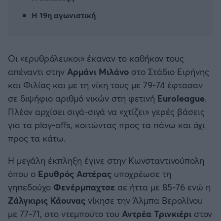
Καλαμάτα
Η 19η αγωνιστική
Ηρακλής
Οι «ερυθρόλευκοι» έκαναν το καθήκον τους
Μπαρτσελόνα
απέναντι στην
Αρμάνι Μιλάνο
στο Στάδιο Ειρήνης
και Φιλίας και με τη νίκη τους με 79-74 έφτασαν
Ρεάλ Μαδρίτης
σε διψήφιο αριθμό νικών στη φετινή
Euroleague
.
Πλέον αρχίσει σιγά-σιγά να «χτίζει» γερές βάσεις
Ατλέτικο Μαδρίτης
για τα play-offs, κοιτώντας προς τα πάνω και όχι
προς τα κάτω.
Μάντσεστερ Γιουνάιτεντ
Η μεγάλη έκπληξη έγινε στην Κωνσταντινούπολη
Μάντσεστερ Σίτι
όπου ο
Ερυθρός Αστέρας
υποχρέωσε τη
γηπεδούχο
Φενέρμπαχτσε
σε ήττα με 85-76 ενώ η
Λίβερπουλ
Ζάλγκιρις Κάουνας
νίκησε την Άλμπα Βερολίνου
με 77-71, στο ντεμπούτο του
Αντρέα Τρινκιέρι
στον
Τσέλσι