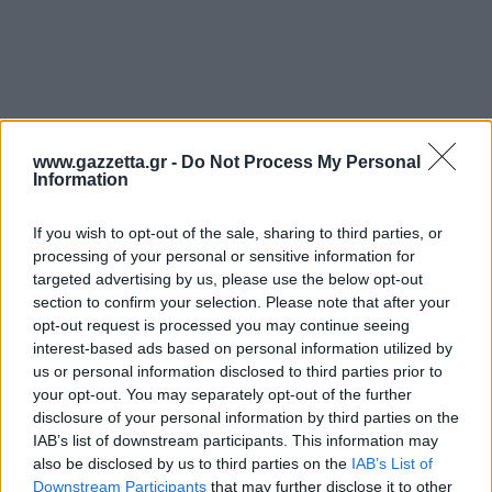
www.gazzetta.gr -
Do Not Process My Personal
Information
Φενέρμπαχτσε - Ερυθρός Αστέρας 76-85
Ζάλγκιρις - Άλμπα 77-71
If you wish to opt-out of the sale, sharing to third parties, or
processing of your personal or sensitive information for
Μακάμπι - Μονακό 93-83
targeted advertising by us, please use the below opt-out
Ολυμπιακός - Αρμάνι Μιλάνο 79-74
section to confirm your selection. Please note that after your
opt-out request is processed you may continue seeing
Παρτίζαν - Βιλερμπάν 90-77
interest-based ads based on personal information utilized by
us or personal information disclosed to third parties prior to
Τετάρτη 3/1
your opt-out. You may separately opt-out of the further
disclosure of your personal information by third parties on the
Βαλένθια - Εφές (20:30)
IAB’s list of downstream participants. This information may
Βίρτους - Μπάγερν (21:30)
also be disclosed by us to third parties on the
IAB’s List of
Downstream Participants
that may further disclose it to other