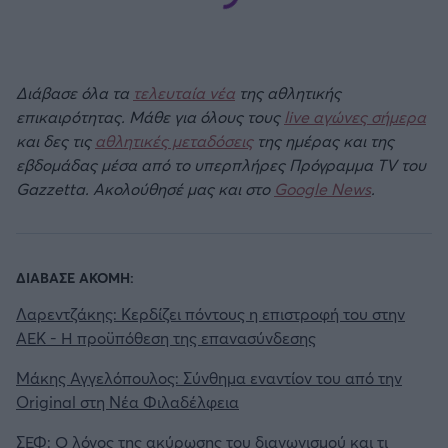
Διάβασε όλα τα
τελευταία νέα
της αθλητικής
επικαιρότητας. Μάθε για όλους τους
live αγώνες σήμερα
και δες τις
αθλητικές μεταδόσεις
της ημέρας και της
εβδομάδας μέσα από το υπερπλήρες Πρόγραμμα TV του
Gazzetta. Ακολούθησέ μας και στο
Google News
.
ΔΙΑΒΑΣΕ ΑΚΟΜΗ:
Λαρεντζάκης: Κερδίζει πόντους η επιστροφή του στην
ΑΕΚ - Η προϋπόθεση της επανασύνδεσης
Μάκης Αγγελόπουλος: Σύνθημα εναντίον του από την
Original στη Νέα Φιλαδέλφεια
ΣΕΦ: Ο λόγος της ακύρωσης του διαγωνισμού και τι