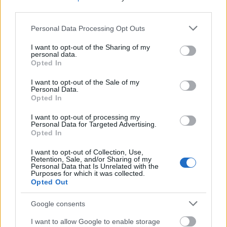
Μπασκόνια - Παναθηναϊκός (21:30)
third parties.
Μπαρτσελόνα - Ρεάλ (22:00)
Please note that this website/app uses one or more Google
Personal Data Processing Opt Outs
services and may gather and store information including but
Η κατάταξη
not limited to your visit or usage behaviour. You may click to
I want to opt-out of the Sharing of my
personal data.
grant or deny consent to Google and its third-party tags to
Opted In
use your data for below specified purposes in below Google
Ρεάλ 16-1
consent section.
I want to opt-out of the Sale of my
Βίρτους 12-5
Personal Data.
Opted In
Μπαρτσελόνα 11-6
Μακάμπι 11-7
I want to opt-out of processing my
Personal Data for Targeted Advertising.
Παναθηναϊκός 10-7
Opted In
Φενέρμπαχτσε 10-8 (5)
I want to opt-out of Collection, Use,
Retention, Sale, and/or Sharing of my
Παρτίζαν 10-8 (5)
Personal Data that Is Unrelated with the
Purposes for which it was collected.
Μονακό 10-8 (4)
Opted Out
Ολυμπιακός 10-8 (4)
Google consents
Βαλένθια 9-8
I want to allow Google to enable storage