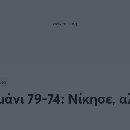
FOLLOW US
ΑΝΟ
άνι 79-74: Νίκησε, 