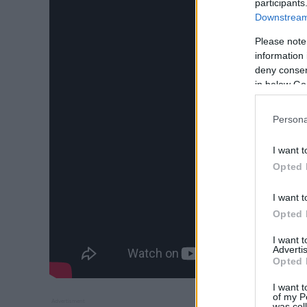
participants
Downstream 
Please note
information 
deny consent
in below Go
Persona
I want t
Opted 
I want t
Opted 
I want 
Advertis
Opted 
I want t
of my P
was col