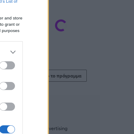
B’s List of
er and store
to grant or
ed purposes
Δείτε όλο το πρόγραμμα