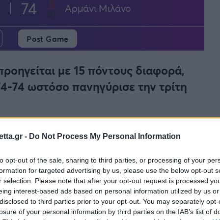
74
Αρμάνι Μιλάνο
Post Game
ροηγείται με 15 πόντους διαφορά,
 74-74 ωστόσο πανηγύρισε την τρίτη
ή νίκη του στην
Euroleague
επικρατώντας της
tta.gr -
Do Not Process My Personal Information
στο μεγαλύτερο διάστημα του αγώνα έπαιξαν
ην επίθεση, αλλά στο τελευταίο πεντάλεπτο…
to opt-out of the sale, sharing to third parties, or processing of your per
 πρωταγωνιστή τον
Μουσταφά Φαλ
μετατράπηκε σε
formation for targeted advertising by us, please use the below opt-out s
ζώκα
ανέβηκε κι άλλο στην κατάταξη.
r selection. Please note that after your opt-out request is processed y
eing interest-based ads based on personal information utilized by us or
disclosed to third parties prior to your opt-out. You may separately opt-
losure of your personal information by third parties on the IAB’s list of