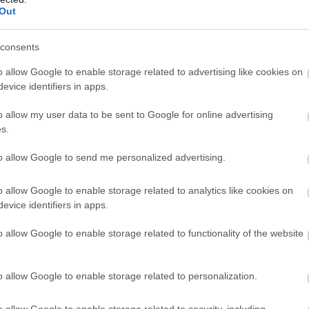
Out
consents
o allow Google to enable storage related to advertising like cookies on
evice identifiers in apps.
o allow my user data to be sent to Google for online advertising
s.
to allow Google to send me personalized advertising.
o allow Google to enable storage related to analytics like cookies on
evice identifiers in apps.
αμέτρηση κάτι το οποίο αποτυπώθηκε από νωρίς
o allow Google to enable storage related to functionality of the website
α θέλοντας να εκμεταλλευτεί την άμυνα με αλλαγές
 (Μέλι, Φόιγκτμαν,
Καμαγκάτε
) προκειμένου να
o allow Google to enable storage related to personalization.
, αλλά μάταια.
Το «διάβασμα» του Κάνααν σε
απ και
Πίτερς
διατηρούσαν ένα ικανοποιητικό
o allow Google to enable storage related to security, including