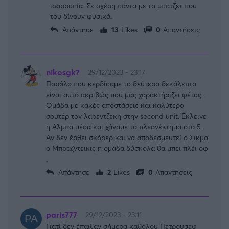
ισορροπία. Σε σχέση πάντα με το μπατζετ που
του δίνουν φυσικά.
Απάντησε
13
Likes
0
Απαντήσεις
nikosgk7
29/12/2023 - 23:17
Παρόλο που κερδίσαμε το δεύτερο δεκάλεπτο
είναι αυτό ακριβώς που μας χαρακτήριζει φέτος .
Ομάδα με κακές αποστάσεις και καλύτερο
σουτέρ τον λαρεντζεκη στην second unit. Έκλεινε
η Αλμπα μέσα και χάναμε το πλεονέκτημα στο 5 .
Αν δεν έρθει σκόρερ και να αποδεσμευτεί ο Σικμα
ο Μπραζντεικις η ομάδα δύσκολα θα μπει πλέι οφ
.
FOLLOW US
Απάντησε
2
Likes
0
Απαντήσεις
paris777
29/12/2023 - 23:11
Γιατί δεν έπαιξαν σήμερα καθόλου Πετρουσεφ