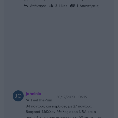
Απάντησε
3
Likes
1
Απαντήσεις
johninio
30/12/2023 - 06:19
FeelThePain
94 πόντους και κέρδισες με 27 πόντους
διαφορά. Μάλλον ήθελες σκορ ΝΒΑ και ο
αντίπαλος να μην περάσει τους 50 για να πεις