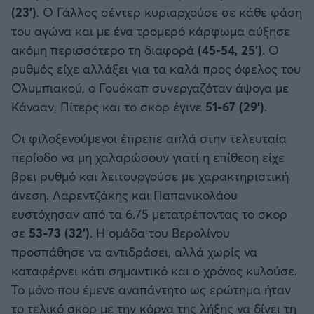
(23')
. Ο Γάλλος σέντερ κυριαρχούσε σε κάθε φάση
του αγώνα και με ένα τρομερό κάρφωμα αύξησε
ακόμη περισσότερο τη διαφορά
(45-54, 25')
. Ο
ρυθμός είχε αλλάξει για τα καλά προς όφελος του
Ολυμπιακού, ο Γουόκαπ συνεργαζόταν άψογα με
Κάνααν, Πίτερς και το σκορ έγινε
51-67 (29')
.
Οι φιλοξενούμενοι έπρεπε απλά στην τελευταία
περίοδο να μη χαλαρώσουν γιατί η επίθεση είχε
βρει ρυθμό και λειτουργούσε με χαρακτηριστική
άνεση. Λαρεντζάκης και Παπανικολάου
ευστόχησαν από τα 6.75 μετατρέποντας το σκορ
σε
53-73 (32')
. Η ομάδα του Βερολίνου
προσπάθησε να αντιδράσει, αλλά χωρίς να
καταφέρνει κάτι σημαντικό και ο χρόνος κυλούσε.
Το μόνο που έμενε αναπάντητο ως ερώτημα ήταν
το τελικό σκορ με την κόρνα της λήξης να δίνει τη