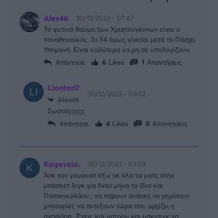
Alex46
30/12/2023 - 07:47
Το φετινό θαύμα των Χριστουγέννων είναι ο
παναθηναϊκός. Το F4 όμως γίνεται μετά το Πάσχα.
Υπομονή. Είναι καλύτερα να μη σε υπολογίζουν.
Απάντησε
6
Likes
1
Απαντήσεις
Liontari7
30/12/2023 - 09:52
Alex46
Σωστόςςςςς
Απάντησε
4
Likes
0
Απαντήσεις
Καφενείο.
30/12/2023 - 03:59
Άσε τον γουοκαπ έξω σε όλα τα ματς στην
μπάσκετ λιγκ για έναν μήνα το ίδιο και
Παπανικολάου , να πάρουν ανάσες να γεμίσουν
μπαταρίες να αντέξουν τώρα που αρχίζει η
ανηφόρα . Έχεις και μητρου και μακισινκ να