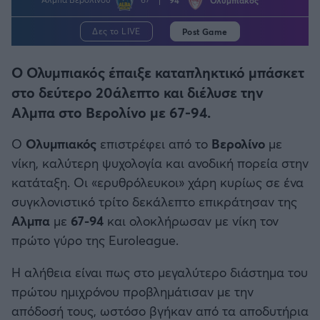
Η μητρότητα στον πάγκο
Δημήτρης Τσορμπατζόγλου
Συνεντεύξεις
Άρης
Μεγάλη μου Αγάπη
Δες το LIVE
Post Game
Μια Ιστορία από την Πόλη
Λεβαδειακός
Ο Ολυμπιακός έπαιξε καταπληκτικό μπάσκετ
στο δεύτερο 20άλεπτο και διέλυσε την
ΟΦΗ
Αλμπα στο Βερολίνο με 67-94.
Βόλος
Ο
Ολυμπιακός
επιστρέφει από το
Βερολίνο
με
νίκη, καλύτερη ψυχολογία και ανοδική πορεία στην
Ατρόμητος Αθηνών
κατάταξη. Οι «ερυθρόλευκοι» χάρη κυρίως σε ένα
συγκλονιστικό τρίτο δεκάλεπτο επικράτησαν της
Κηφισιά
Αλμπα
με
67-94
και ολοκλήρωσαν με νίκη τον
πρώτο γύρο της Euroleague.
Αστέρας Τρίπολης
Η αλήθεια είναι πως στο μεγαλύτερο διάστημα του
πρώτου ημιχρόνου προβλημάτισαν με την
Παναιτωλικός
απόδοσή τους, ωστόσο βγήκαν από τα αποδυτήρια