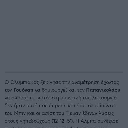
Άρσεναλ
Γιουβέντους
Μίλαν
Ίντερ
Μπάγερν Μονάχου
Ο Ολυμπιακός ξεκίνησε την αναμέτρηση έχοντας
τον
Γουόκαπ
να δημιουργεί και τον
Παπανικολάου
Παρί Σεν Ζερμέν
να σκοράρει, ωστόσο η αμυντική του λειτουργία
δεν ήταν αυτή που έπρεπε και έτσι τα τρίποντα
του Μπιν και οι ασίστ του Τίεμαν έδιναν λύσεις
στους γηπεδούχους
(12-12, 5')
. Η Αλμπα συνέχισε