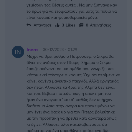
γεμίσουν τος θέσεις αυτές . Να μην ξυπνάνε καν
το πρωί για να ετοιμαστούν για ματς τα πόδια να
είναι καναπέ και φυσιοθεραπεία μόνο.
Απάντησε
3
Likes
0
Απαντήσεις
Ineas
30/12/2023 - 01:29
Μέχρι να βρει ρυθμο ο Πετρουσεφ, ο Σικμα θα
δίνει τις ανάσες στον Πίτερς. Σήμερα ο Σικμα
έπαιζε απέναντι σε μια ομάδα που γνωρίζει και
κάπου εκεί πόνταρε ο κοουτς. Όχι ότι περίμενε να
κάνει κανένα μαγευτικό παιχνίδι. Αλλά αρνητικός
δεν ήταν. Άλλωστε τα 4ρια της Άλμπα δεν είναι
και τοπ. Βέβαια πιστεύω πως η απόκτηση του
ήταν ένα αναγκαίο "κακό" καθώς δεν υπήρχαν
διαθέσιμα 4ρια στην αγορά και προκειμένου να
μην έχει ένα back up για τον Πίτερς βολεύτηκε
με την προοπτική να βρεθεί κάτι αργότερα,όπως
κι έγινε. Άλλωστε όλοι καταλαβαίνουμε ότι
πρόκειται για ένα μαραθώνιο, οπότε ένα δύο