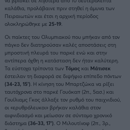
να βρίσκει σε λιγότερα από 10 δευτερόλεπτα
καλάθια, προλάβαινε πριν στηθεί η άμυνα των
Πειραιωτών και έτσι η αρχική περίοδος
ολοκληρώθηκε με
25-19
.
Οι παίκτες του Ολυμπιακού που μπήκαν από τον
πάγκο δεν διατηρούσαν καλές αποστάσεις στη
μπροστινή πλευρά του παρκέ ενώ και στην
αντίπερα όχθη η κατάσταση δεν ήταν καλύτερη.
Τα εύστοχα τρίποντα των
Τόμας
και
Μάτισεκ
έστειλαν τη διαφορά σε διψήφιο επίπεδο πόντων
(34-23, 15')
. Η κίνηση του Μπαρτζώκα να ρίξει
ταυτόχρονα στο παρκέ Γουόκαπ (2π., 5ασ.) και
Γουίλιαμς Γκος άλλαξε τον ρυθμό του παιχνιδιού,
οι «ερυθρόλευκοι» βρήκαν καλάθια στον
αιφνιδιασμό και μείωσαν σε σύντομο χρονικό
διάστημα
(36-33, 17')
. Ο Μιλουτίνοφ (2π., 3ρ.,