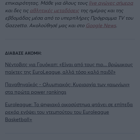
επικαιρότητας. Μάθε για όλους τους
live αγώνες σήμερα
και δες τις
αθλητικές μεταδόσεις
της ημέρας και της
εβδομάδας μέσα από το υπερπλήρες Πρόγραμμα TV του
Gazzetta. Ακολούθησέ μας και στο
Google News
.
ΔΙΑΒΑΣΕ ΑΚΟΜΗ:
Νέντοβιτς για Γουόκαπ: «Είναι από τους πιο... βρώμικους
παίκτες της EuroLeague, αλλά τόσο καλό παιδί!»
Παναθηναϊκός - Ολυμπιακός: Κυριαρχία των «αιωνίων»
στα πρώτα power rankings
Euroleague: Το ψηφιακό οικοσύστημα φτάνει σε επίπεδα
ρεκόρ ενόψει του ντεμπούτου του Euroleague
Basketball+