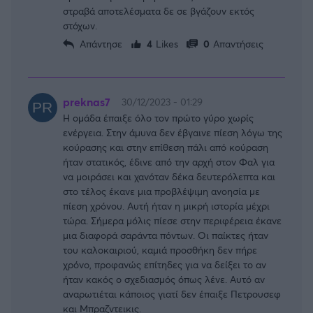
στραβά αποτελέσματα δε σε βγάζουν εκτός
στόχων.
Απάντησε
4
Likes
0
Απαντήσεις
preknas7
30/12/2023 - 01:29
Η ομάδα έπαιξε όλο τον πρώτο γύρο χωρίς
ενέργεια. Στην άμυνα δεν έβγαινε πίεση λόγω της
κούρασης και στην επίθεση πάλι από κούραση
ήταν στατικός, έδινε από την αρχή στον Φαλ για
να μοιράσει και χανόταν δέκα δευτερόλεπτα και
στο τέλος έκανε μια προβλέψιμη ανοησία με
πίεση χρόνου. Αυτή ήταν η μικρή ιστορία μέχρι
τώρα. Σήμερα μόλις πίεσε στην περιφέρεια έκανε
μια διαφορά σαράντα πόντων. Οι παίκτες ήταν
του καλοκαιριού, καμιά προσθήκη δεν πήρε
χρόνο, προφανώς επίτηδες για να δείξει το αν
ήταν κακός ο σχεδιασμός όπως λένε. Αυτό αν
αναρωτιέται κάποιος γιατί δεν έπαιξε Πετρουσεφ
και Μπραζντεικις.