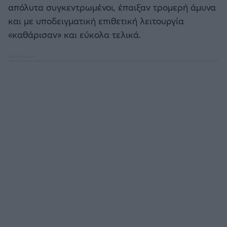
απόλυτα συγκεντρωμένοι, έπαιξαν τρομερή άμυνα
Καλαμάτα
και με υποδειγματική επιθετική λειτουργία
«καθάρισαν» και εύκολα τελικά.
Ηρακλής
Μπαρτσελόνα
Ρεάλ Μαδρίτης
Ατλέτικο Μαδρίτης
Μάντσεστερ Γιουνάιτεντ
Μάντσεστερ Σίτι
Λίβερπουλ
Τσέλσι