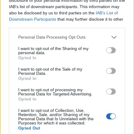
disclosure of your personal information by third parties on the
IAB’s list of downstream participants. This information may
also be disclosed by us to third parties on the
IAB’s List of
Downstream Participants
that may further disclose it to other
third parties.
Please note that this website/app uses one or more Google
Personal Data Processing Opt Outs
services and may gather and store information including but
not limited to your visit or usage behaviour. You may click to
I want to opt-out of the Sharing of my
personal data.
grant or deny consent to Google and its third-party tags to
Opted In
use your data for below specified purposes in below Google
consent section.
ΣΥΜΠΡΩΤΑΓΩΝΙΣΤΗΣ ΣΤΗ ΝΙΚΗ:
Σε πολύ καλό
I want to opt-out of the Sale of my
Personal Data.
βράδυ οι Γιαννούλης Λαρεντζάκης (10π., 6 ασ.),
Opted In
Κώστας Παπανικολάου (9π., 4ριμπ., 5 ασ., 3λ.) και
I want to opt-out of processing my
Νάιτζελ Γουίλιαμς Γκος (13π. 2ριμπ., 2ασ., 2λ.)
Personal Data for Targeted Advertising.
Opted In
ΤΟ ΣΤΑΤΙΣΤΙΚΟ ΤΟΥ ΜΑΤΣ:
Οι Πειραιώτες
I want to opt-out of Collection, Use,
Retention, Sale, and/or Sharing of my
τελείωσαν με 10/23 τρίποντα, 23/31 δίποντα, 30
Personal Data that Is Unrelated with the
ασίστ και 11 λάθη.
Purposes for which it was collected.
Opted Out