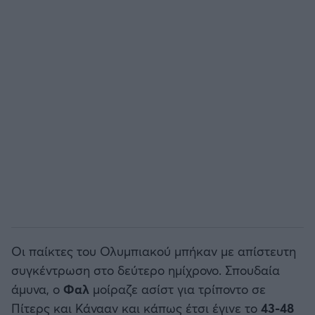
Οι παίκτες του Ολυμπιακού μπήκαν με απίστευτη
συγκέντρωση στο δεύτερο ημίχρονο. Σπουδαία
άμυνα, ο
Φαλ
μοίραζε ασίστ για τρίποντο σε
Πίτερς και Κάνααν και κάπως έτσι έγινε το
43-48