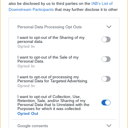
also be disclosed by us to third parties on the
IAB’s List of
Downstream Participants
that may further disclose it to other
third parties.
Μετά το πέρας του διαστήματος απουσίας, η
Please note that this website/app uses one or more Google
Personal Data Processing Opt Outs
κατάστασή του θα επανεκτιμηθεί, κάτι που
services and may gather and store information including but
σημαίνει ότι δεν αποκλείεται να μείνει εκτός για
not limited to your visit or usage behaviour. You may click to
I want to opt-out of the Sharing of my
personal data.
μεγαλύτερο διάστημα.
grant or deny consent to Google and its third-party tags to
Opted In
use your data for below specified purposes in below Google
consent section.
I want to opt-out of the Sale of my
La Pallacanestro
Personal Data.
Opted In
Olimpia Milano
I want to opt-out of processing my
Personal Data for Targeted Advertising.
comunica che, a
Opted In
seguito dei recenti
I want to opt-out of Collection, Use,
Retention, Sale, and/or Sharing of my
Personal Data that Is Unrelated with the
controlli, è emersa la
Purposes for which it was collected.
Opted Out
necessità di effettuare
Google consents