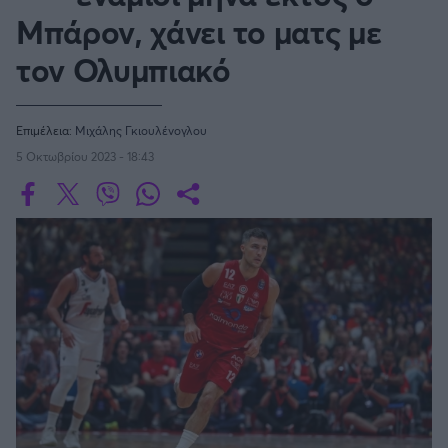
Οδηγός F1
CEV Cup
Τεχνολογία
Μπάρον, χάνει το ματς με
Παναγιώτης Δαλαταριώφ
Κολύμβηση
ΑΘΛΗΤΙΚΕΣ ΜΕΤΑΔΟΣΕΙΣ
Bundesliga
EuroCup
GMotion WRC
Υγεία
Challenge Cup
Ανδρέας Δημάτος
Μπιτς Βόλεϊ
Ligue 1
τον Ολυμπιακό
Mundobasket
GMotion MotoGP
LIVE SCORE
Showbiz
Αντώνης Καλκαβούρας
Ιστιοπλοΐα
Basketaki
Εθνική Ελλάδος
GWOMEN
Αντώνης Καρπετόπουλος
Eurobasket
Κωπηλασία
Μουντιάλ 2026
Επιμέλεια:
Μιχάλης Γκιουλένογλου
Δημήτρης Κατσιώνης
ΑΘΛΗΤΙΚΗ ΗΧΩ
Ξιφασκία
5 Οκτωβρίου 2023 - 18:43
Wyscout Analysis
Γιώργος Κούβαρης
ΕΚΠΟΜΠΕΣ
Σκοποβολή
Ευρώπη
Κώστας Νικολακόπουλος
GALACTICOS BY INTERWETTEN
Κόσμος
Πάλη
ΟΜΑΔΕΣ
Γιάννης Πάλλας
GAZZ FLOOR BY NOVIBET
Νίκος Παπαδογιάννης
Τάε κβον ντο
ΑΕΚ
PODCASTS
POLE POSITION BY ALLWYN
Γιώργος Σακελλαρίου
Τζούντο
ΣΠΛΙΤ
OLD SCHOOL
GAZZETTA ACTS
Γιάννης Σερέτης
Ολυμπιακός
Πινγκ - πονγκ
Transfer Stories
ΜΕΤΑΒΙΒΑΣΗ BY NOVIBET
Gazzetta For Her
Σταύρος Σουντουλίδης
GAZZETTA SPECIALS
gMotion
Μαχητικά Αθλήματα
Θέμα Ισότητας
Δημήτρης Τομαράς
ΠΑΟΚ
Unique
Πυγμαχία
Για τον Αλέξανδρο
Γιώργος Τσακίρης
Wyscout Analysis
Άρση Βαρών
#GiatonAlki
Παναθηναϊκός
Μιχάλης Τσαμπάς
InStat Analysis