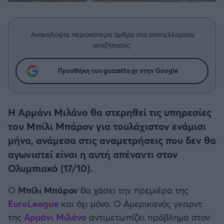
Η μητρότητα στον πάγκο
Δημήτρης Τσορμπατζόγλου
Συνεντεύξεις
Άρης
Μεγάλη μου Αγάπη
Ανακαλύψτε περισσότερα άρθρα στα αποτελέσματα
Μια Ιστορία από την Πόλη
Λεβαδειακός
αναζήτησης.
ΟΦΗ
Προσθήκη του gazzetta.gr στην Google
Βόλος
Η Αρμάνι Μιλάνο θα στερηθεί τις υπηρεσίες
Ατρόμητος Αθηνών
του Μπίλι Μπάρον για τουλάχιστον ενάμισι
μήνα, ανάμεσα στις αναμετρήσεις που δεν θα
Κηφισιά
αγωνιστεί είναι η αυτή απέναντι στον
Ολυμπιακό (17/10).
Αστέρας Τρίπολης
Ο
Μπίλι Μπάρον
θα χάσει την πρεμιέρα της
EuroLeague
και όχι μόνο. Ο Αμερικανός γκαρντ
Παναιτωλικός
της
Αρμάνι Μιλάνο
αντιμετωπίζει πρόβλημα στον