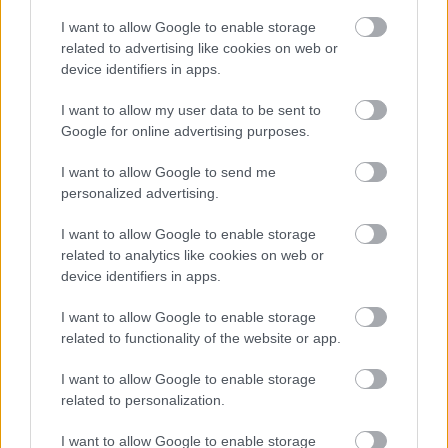
un ulteriore intervento
I want to allow Google to enable storage
related to advertising like cookies on web or
chirurgico di pulizia al
device identifiers in apps.
gomito destro di Billy
I want to allow my user data to be sent to
Baron.
Google for online advertising purposes.
➡️
I want to allow Google to send me
personalized advertising.
https://t.co/qkz4uyDs79
#i
I want to allow Google to enable storage
#olimpiamilano
related to analytics like cookies on web or
device identifiers in apps.
#forzaolimpia
I want to allow Google to enable storage
related to functionality of the website or app.
pic.twitter.com/jioZYNa
I want to allow Google to enable storage
related to personalization.
— Olimpia Milano
I want to allow Google to enable storage