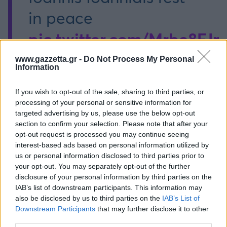
in peace
pic.twitter.com/Mrbe8FJ
www.gazzetta.gr -
Do Not Process My Personal
Information
— Olimpia Milano
(@OlimpiaMI1936)
If you wish to opt-out of the sale, sharing to third parties, or
processing of your personal or sensitive information for
October 4, 2023
targeted advertising by us, please use the below opt-out
section to confirm your selection. Please note that after your
opt-out request is processed you may continue seeing
interest-based ads based on personal information utilized by
us or personal information disclosed to third parties prior to
your opt-out. You may separately opt-out of the further
disclosure of your personal information by third parties on the
IAB’s list of downstream participants. This information may
also be disclosed by us to third parties on the
IAB’s List of
Διάβασε όλα τα
τελευταία νέα
της αθλητικής
Downstream Participants
that may further disclose it to other
επικαιρότητας. Μάθε για όλους τους
live αγώνες σήμερα
third parties.