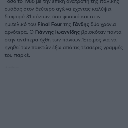
Τόσο το 1986 με την επική ανατροπή της ιταλικής
Καλαμάτα
ομάδας στον δεύτερο αγώνα έχοντας καλύψει
διαφορά 31 πόντων, όσο φυσικά και στον
Ηρακλής
ημιτελικό του
Final
Four
της
Γάνδης
δύο χρόνια
αργότερα. Ο
Γιάννης Ιωαννίδης
βρισκόταν πάντα
Μπαρτσελόνα
στην αντίπερα όχθη των πάγκων. Έτοιμος για να
ηγηθεί των παικτών έξω από τις τέσσερις γραμμές
Ρεάλ Μαδρίτης
του παρκέ.
Ατλέτικο Μαδρίτης
Μάντσεστερ Γιουνάιτεντ
Μάντσεστερ Σίτι
Λίβερπουλ
Τσέλσι