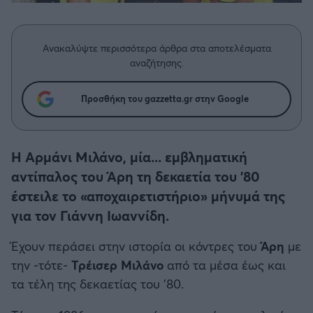
Η μητρότητα στον πάγκο
Δημήτρης Τσορμπατζόγλου
Συνεντεύξεις
Άρης
Μεγάλη μου Αγάπη
Ανακαλύψτε περισσότερα άρθρα στα αποτελέσματα
Μια Ιστορία από την Πόλη
Λεβαδειακός
αναζήτησης.
ΟΦΗ
Προσθήκη του gazzetta.gr στην Google
Βόλος
Η Αρμάνι Μιλάνο, μία... εμβληματική
Ατρόμητος Αθηνών
αντίπαλος του Άρη τη δεκαετία του '80
έστειλε το «αποχαιρετιστήριο» μήνυμά της
Κηφισιά
για τον Γιάννη Ιωαννίδη.
Έχουν περάσει στην ιστορία οι κόντρες του
Άρη
με
Αστέρας Τρίπολης
την -τότε-
Τρέισερ Μιλάνο
από τα μέσα έως και
τα τέλη της δεκαετίας του '80.
Παναιτωλικός