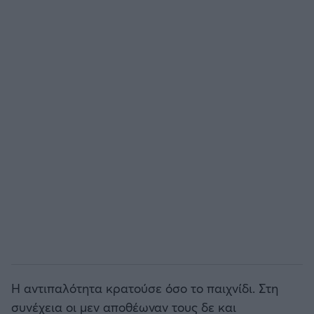
Άρσεναλ
Γιουβέντους
Μίλαν
Ίντερ
Μπάγερν Μονάχου
Παρί Σεν Ζερμέν
Η αντιπαλότητα κρατούσε όσο το παιχνίδι. Στη
συνέχεια οι μεν αποθέωναν τους δε και