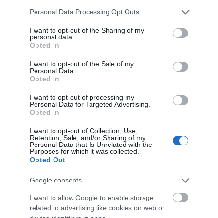
και δες τις
αθλητικές μεταδόσεις
της ημέρας και της
Please note that this website/app uses one or more Google
Personal Data Processing Opt Outs
εβδομάδας μέσα από το υπερπλήρες Πρόγραμμα TV του
services and may gather and store information including but
Gazzetta. Ακολούθησέ μας και στο
Google News
.
not limited to your visit or usage behaviour. You may click to
I want to opt-out of the Sharing of my
personal data.
grant or deny consent to Google and its third-party tags to
Opted In
use your data for below specified purposes in below Google
consent section.
I want to opt-out of the Sale of my
ΔΙΑΒΑΣΕ ΑΚΟΜΗ:
Personal Data.
Opted In
Οι μεταγραφές της ημέρας στο μπάσκετ: Ο ΛεΜπρον
αποφάσισε Σίξερς, ο Τολιόπουλος στον Άρη και οι άλλες
I want to opt-out of processing my
Personal Data for Targeted Advertising.
κινήσεις
Opted In
Αρμάνι Μιλάνο: Ανακοίνωσε τον Μόουζες Ράιτ
I want to opt-out of Collection, Use,
Retention, Sale, and/or Sharing of my
Personal Data that Is Unrelated with the
Αρμάνι Μιλάνο: Ανακοίνωσε τον Μάντοξ και τον έδωσε
Purposes for which it was collected.
δανεικό
Opted Out
Google consents
I want to allow Google to enable storage
Tags:
ΓΙΑΝΝΗΣ ΙΩΑΝΝΙΔΗΣ
related to advertising like cookies on web or
device identifiers in apps.