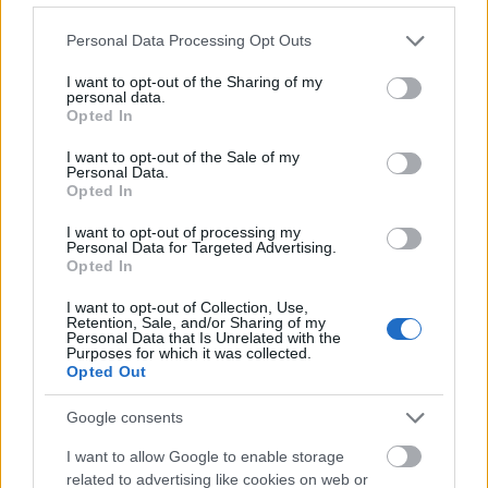
Please note that this website/app uses one or more Google
Personal Data Processing Opt Outs
services and may gather and store information including but
not limited to your visit or usage behaviour. You may click to
I want to opt-out of the Sharing of my
personal data.
grant or deny consent to Google and its third-party tags to
Πέρα από τη Λισαβόνα: 10 μαγευτικοί προορισμοί
Opted In
use your data for below specified purposes in below Google
της Πορτογαλίας
consent section.
I want to opt-out of the Sale of my
Personal Data.
Το καλά κρυμμένο μυστικό της Κρήτης: Το φαράγγι
Opted In
των Αγίων και η μαγευτική παραλία στο Λιβυκό
I want to opt-out of processing my
Personal Data for Targeted Advertising.
6 γραφικά χωριά των Κυκλάδων που αξίζει να
Opted In
ανακαλύψετε
I want to opt-out of Collection, Use,
Retention, Sale, and/or Sharing of my
Personal Data that Is Unrelated with the
Purposes for which it was collected.
Opted Out
Google consents
I want to allow Google to enable storage
related to advertising like cookies on web or