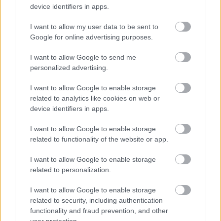
device identifiers in apps.
I want to allow my user data to be sent to
Google for online advertising purposes.
I want to allow Google to send me
personalized advertising.
I want to allow Google to enable storage
«Ήμουν κι εγώ στα Κουφονήσια τις ημέρες που
related to analytics like cookies on web or
γέμισε η Ιταλίδα»: Η λεπτομέρεια που κανείς δεν
device identifiers in apps.
ανέφερε
I want to allow Google to enable storage
related to functionality of the website or app.
15+1 θρυλικές μεταγραφές του ελληνικού
ποδοσφαίρου που δεν έγιναν ποτέ
I want to allow Google to enable storage
related to personalization.
Ο πραγματικός λόγος της τουρκικής «απόβασης»
στο Αιγαίο: Γιατί προτιμούν τα ελληνικά νησιά
I want to allow Google to enable storage
related to security, including authentication
functionality and fraud prevention, and other
user protection.