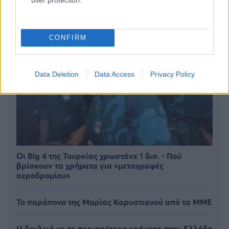
CONFIRM
Data Deletion
Data Access
Privacy Policy
Οι Big 4 της Τουρκίας χρωστάνε 1 δισ. - Πού
βρίσκουν τα χρήματα για «μεταγραφές
αεροδρομίου»
Το παράπονο της Μαρίας Καρυστιανού από τα ΜΜΕ
Η δουλειά με τα περισσότερα χρήματα στην Ελλάδα