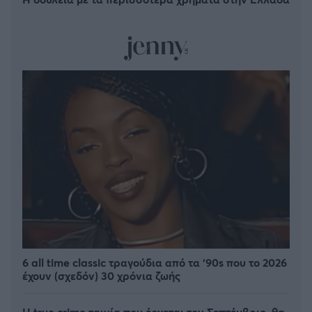
6 all time classic τραγούδια από τα ‘90s που το 2026
έχουν (σχεδόν) 30 χρόνια ζωής
Η true crime ταινία που έρχεται τον Σεπτέμβριο, θα