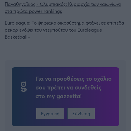
Παναθηναϊκός - Ολυμπιακός: Κυριαρχία των «αιωνίων»
στα πρώτα power rankings
Άρσεναλ
Euroleague: Το ψηφιακό οικοσύστημα φτάνει σε επίπεδα
ρεκόρ ενόψει του ντεμπούτου του Euroleague
Γιουβέντους
Basketball+
Μίλαν
Ίντερ
Για να προσθέσεις το σχόλιο
Μπάγερν Μονάχου
σου πρέπει να συνδεθείς
Παρί Σεν Ζερμέν
στο my gazzetta!
Εγγραφή
Σύνδεση