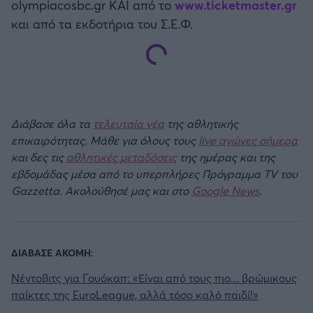
olympiacosbc.gr ΚΑΙ από το
www.ticketmaster.gr
Καλαμάτα
και από τα εκδοτήρια του Σ.Ε.Φ.
Ηρακλής
Μπαρτσελόνα
Ρεάλ Μαδρίτης
Διάβασε όλα τα
τελευταία νέα
της αθλητικής
επικαιρότητας. Μάθε για όλους τους
live αγώνες σήμερα
και δες τις
αθλητικές μεταδόσεις
της ημέρας και της
Ατλέτικο Μαδρίτης
εβδομάδας μέσα από το υπερπλήρες Πρόγραμμα TV του
Gazzetta. Ακολούθησέ μας και στο
Google News
.
Μάντσεστερ Γιουνάιτεντ
Μάντσεστερ Σίτι
ΔΙΑΒΑΣΕ ΑΚΟΜΗ:
Λίβερπουλ
Νέντοβιτς για Γουόκαπ: «Είναι από τους πιο... βρώμικους
παίκτες της EuroLeague, αλλά τόσο καλό παιδί!»
Τσέλσι