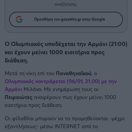
Η μητρότητα στον πάγκο
Δημήτρης Τσορμπατζόγλου
Συνεντεύξεις
αναζήτησης.
Άρης
Μεγάλη μου Αγάπη
Προσθήκη του gazzetta.gr στην Google
Μια Ιστορία από την Πόλη
Λεβαδειακός
ΟΦΗ
Ο Ολυμπιακός υποδέχεται την Αρμάνι (21:00)
και έχουν μείνει 1000 εισιτήρια προς
Βόλος
διάθεση.
Ατρόμητος Αθηνών
Μετά τη νίκη επί του
Παναθηναϊκού
,
ο
Ολυμπιακός
κοντράρεται (06/01, 21.00) με την
Κηφισιά
Αρμάνι
Μιλάνο. Με ενημέρωση τους οι
Πειραιώτες
αναφέρουν πως έχουν μείνει 1000
Αστέρας Τρίπολης
εισιτήρια προς διάθεση.
Οι φίλαθλοι μπορούν να τα προμηθεύονται -μέχρι
Παναιτωλικός
εξαντλήσεως- μέσω INTERNET από το