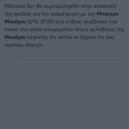
Καλαμάτα
Μάλιστα δεν θα συμπεριληφθεί στην αποστολή
της ομάδας για την αναμέτρηση με την
Μπάγερν
Ηρακλής
Μονάχου
(2/12, 21:30) ενώ ο ίδιος «ανέβασε» ένα
tweet στο οποίο αναφερόταν στους φιλάθλους της
Μπαρτσελόνα
Μακάμπι
λέγοντας ότι «απλά να ξέρετε ότι σας
αγαπάω όλους!»
Ρεάλ Μαδρίτης
Ατλέτικο Μαδρίτης
Μάντσεστερ Γιουνάιτεντ
Μάντσεστερ Σίτι
Λίβερπουλ
Τσέλσι