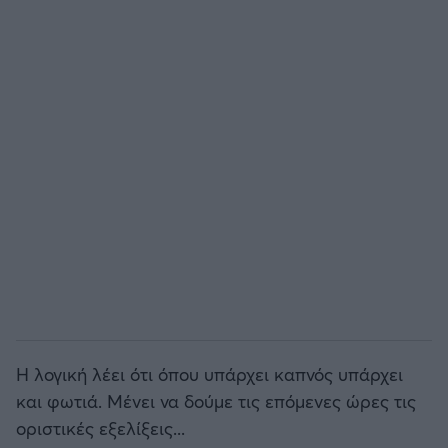
Άρσεναλ
Γιουβέντους
Μίλαν
Ίντερ
Μπάγερν Μονάχου
Παρί Σεν Ζερμέν
Η λογική λέει ότι όπου υπάρχει καπνός υπάρχει
και φωτιά. Μένει να δούμε τις επόμενες ώρες τις
οριστικές εξελίξεις...