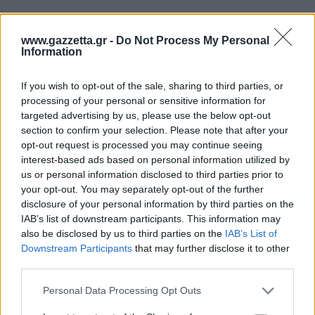
ΔΙΑΒΑΣΕ ΑΚΟΜΗ:
www.gazzetta.gr -
Do Not Process My Personal
Οι μεταγραφές της ημέρας στο μπάσκετ: Ενίσχυση για
Information
Άρη και ΑΕΚ
If you wish to opt-out of the sale, sharing to third parties, or
Μακάμπι: Ανακοίνωσε τον Αρμάντο Μπέικοτ
processing of your personal or sensitive information for
targeted advertising by us, please use the below opt-out
Μακάμπι Τελ Αβίβ: Το συμβόλαιο του Κίτον Γουάλας
section to confirm your selection. Please note that after your
opt-out request is processed you may continue seeing
interest-based ads based on personal information utilized by
us or personal information disclosed to third parties prior to
your opt-out. You may separately opt-out of the further
3
disclosure of your personal information by third parties on the
IAB’s list of downstream participants. This information may
also be disclosed by us to third parties on the
IAB’s List of
Downstream Participants
that may further disclose it to other
third parties.
Please note that this website/app uses one or more Google
Personal Data Processing Opt Outs
Για να προσθέσεις το σχόλιο
services and may gather and store information including but