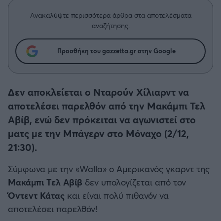
Η μητρότητα στον πάγκο
Δημήτρης Τσορμπατζόγλου
Συνεντεύξεις
Άρης
Ανακαλύψτε περισσότερα άρθρα στα αποτελέσματα
Μεγάλη μου Αγάπη
αναζήτησης.
Μια Ιστορία από την Πόλη
Λεβαδειακός
Προσθήκη του gazzetta.gr στην Google
ΟΦΗ
Δεν αποκλείεται ο Νταρούν Χίλιαρντ να
Βόλος
αποτελέσει παρελθόν από την Μακάμπι Τελ
Αβίβ, ενώ δεν πρόκειται να αγωνιστεί στο
Ατρόμητος Αθηνών
ματς με την Μπάγερν στο Μόναχο (2/12,
21:30).
Κηφισιά
Σύμφωνα με την «Walla» ο Αμερικανός γκαρντ της
Αστέρας Τρίπολης
Μακάμπι Τελ Αβίβ
δεν υπολογίζεται από τον
Όντεντ Κάτας
και είναι πολύ πιθανόν να
Παναιτωλικός
αποτελέσει παρελθόν!