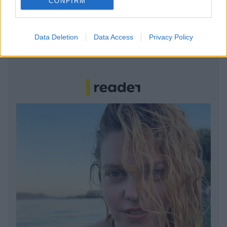
CONFIRM
Το καλά κρυμμένο μυστικό της Κρήτης: Το φαράγγι
των Αγίων και η μαγευτική παραλία στο Λιβυκό
Data Deletion
Data Access
Privacy Policy
6 γραφικά χωριά των Κυκλάδων που αξίζει να
ανακαλύψετε