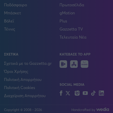
Ποδόσφαιρο
Πρωτοσέλιδα
Μπάσκετ
gMotion
Βόλεϊ
Plus
Τέννις
Gazzetta TV
Τελευταία Νέα
ΣΧΕΤΙΚΑ
ΚΑΤΕΒΑΣΕ ΤΟ APP
Android
IOS
Huawei
Σχετικά με το Gazzetta.gr
Όροι Χρήσης
Πολιτική Απορρήτου
SOCIAL MEDIA
Πολιτική Cookies
Facebook
Twitter
Instagram
YouTube
TikTok
Lin
Διαχείριση Απορρήτου
Copyright © 2008 - 2026
Handcrafted by
FOLLOW US