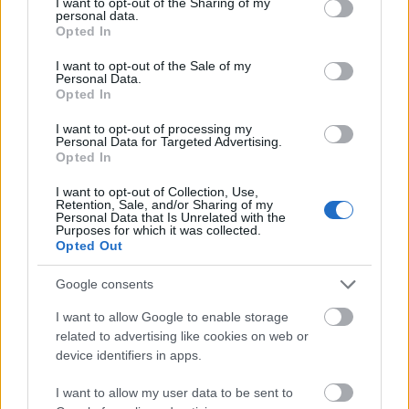
σου πρέπει να συνδεθείς
not limited to your visit or usage behaviour. You may click to
I want to opt-out of the Sharing of my
personal data.
grant or deny consent to Google and its third-party tags to
στο my gazzetta!
Opted In
use your data for below specified purposes in below Google
consent section.
I want to opt-out of the Sale of my
Personal Data.
Εγγραφή
Σύνδεση
Opted In
I want to opt-out of processing my
Personal Data for Targeted Advertising.
Opted In
I want to opt-out of Collection, Use,
Retention, Sale, and/or Sharing of my
Personal Data that Is Unrelated with the
Purposes for which it was collected.
Opted Out
Google consents
I want to allow Google to enable storage
related to advertising like cookies on web or
device identifiers in apps.
I want to allow my user data to be sent to