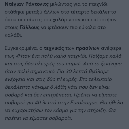
Ντέγιαν
Ράντονιτς
μιλώντας για το παιχνίδι,
Καλαμάτα
στάθηκε μεταξύ άλλων στο τέταρτο δεκάλεπτο
όπου οι παίκτες του χαλάρωσαν και επέτρεψαν
Ηρακλής
στους
Γάλλους
να φτάσουν πιο εύκολα στο
καλάθι.
Μπαρτσελόνα
Συγκεκριμένα, ο
τεχνικός
των
πρασίνων
ανέφερε
Ρεάλ Μαδρίτης
πως
«Ήταν ένα πολύ καλό παιχνίδι. Παίξαμε καλά
και στις δύο πλευρές του παρκέ. Από το ξεκίνημα
Ατλέτικο Μαδρίτης
ήταν πολύ σημαντικό. Για 30 λεπτά βγάλαμε
ενέργεια και στις δύο πλευρές. Στο τελευταίο
Μάντσεστερ Γιουνάιτεντ
δεκάλεπτο κάναμε 6 λάθη κάτι που δεν είναι
σοβαρό και δεν επιτρέπεται. Πρέπει να είμαστε
Μάντσεστερ Σίτι
σοβαροί για 40 λεπτά στην Euroleague. Θα ήθελα
να ευχαριστήσω τον κόσμο για την στήριξη. Θα
Λίβερπουλ
πρέπει να είμαστε σοβαροί».
Τσέλσι