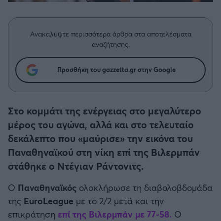
Η μητρότητα στον πάγκο
Δημήτρης Τσορμπατζόγλου
Συνεντεύξεις
Άρης
Μεγάλη μου Αγάπη
Ανακαλύψτε περισσότερα άρθρα στα αποτελέσματα
Μια Ιστορία από την Πόλη
Λεβαδειακός
αναζήτησης.
ΟΦΗ
Προσθήκη του gazzetta.gr στην Google
Βόλος
Στο κομμάτι της ενέργειας στο μεγαλύτερο
Ατρόμητος Αθηνών
μέρος του αγώνα, αλλά και στο τελευταίο
δεκάλεπτο που «μαύρισε» την εικόνα του
Κηφισιά
Παναθηναϊκού στη νίκη επί της Βιλερμπάν
στάθηκε ο Ντέγιαν Ράντονιτς.
Αστέρας Τρίπολης
Ο
Παναθηναϊκός
ολοκλήρωσε τη διαβολοβδομάδα
της
EuroLeague
με το 2/2 μετά και την
Παναιτωλικός
επικράτηση
επί της Βιλερμπάν με 77-58.
Ο