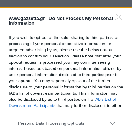
www.gazzetta.gr -
Do Not Process My Personal
Information
If you wish to opt-out of the sale, sharing to third parties, or
processing of your personal or sensitive information for
targeted advertising by us, please use the below opt-out
section to confirm your selection. Please note that after your
opt-out request is processed you may continue seeing
interest-based ads based on personal information utilized by
us or personal information disclosed to third parties prior to
your opt-out. You may separately opt-out of the further
disclosure of your personal information by third parties on the
IAB’s list of downstream participants. This information may
Ενώ για τα
νέα
παιδιά
της ομάδας ανέφερε πως
also be disclosed by us to third parties on the
IAB’s List of
«Είχα μιλήσει στην αρχή της σεζόν και είχαμε πει
Downstream Participants
that may further disclose it to other
ότι στόχος είναι να παρουσιαστούν καλύτεροι στη
third parties.
συνέχεια. Αυτό θα περιμένουμε να δούμε στην
Please note that this website/app uses one or more Google
Personal Data Processing Opt Outs
πορεία».
services and may gather and store information including but