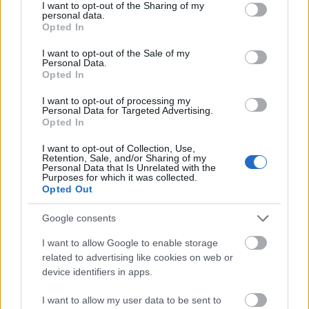
not limited to your visit or usage behaviour. You may click to
I want to opt-out of the Sharing of my
personal data.
Και για τη χρησιμοποίηση του
Πονίτκα
σε... ρόλο
grant or deny consent to Google and its third-party tags to
Opted In
use your data for below specified purposes in below Google
Κάλινιτς
, ο
Ράντονιτς
έκλεισε λέγοντας:
«Μου
consent section.
I want to opt-out of the Sale of my
ζητάτε να τους συγκρίνω. Σαφώς θα μπορούσα να
Personal Data.
τους χρησιμοποιήσω με τον ίδιο τρόπο. Ο Πονίτκα
Opted In
μπορεί να μας δώσει κάποια πράγματα».
I want to opt-out of processing my
Personal Data for Targeted Advertising.
Opted In
I want to opt-out of Collection, Use,
Retention, Sale, and/or Sharing of my
Personal Data that Is Unrelated with the
Purposes for which it was collected.
Opted Out
Διάβασε όλα τα
τελευταία νέα
της αθλητικής
επικαιρότητας. Μάθε για όλους τους
live αγώνες σήμερα
Google consents
και δες τις
αθλητικές μεταδόσεις
της ημέρας και της
εβδομάδας μέσα από το υπερπλήρες Πρόγραμμα TV του
I want to allow Google to enable storage
related to advertising like cookies on web or
Gazzetta. Ακολούθησέ μας και στο
Google News
.
device identifiers in apps.
I want to allow my user data to be sent to