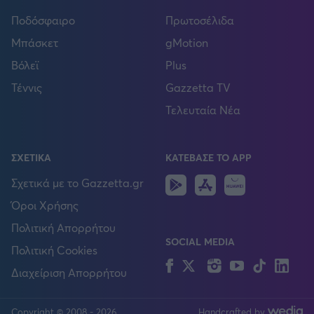
Ποδόσφαιρο
Πρωτοσέλιδα
Μπάσκετ
gMotion
Βόλεϊ
Plus
Τέννις
Gazzetta TV
Τελευταία Νέα
ΣΧΕΤΙΚΑ
ΚΑΤΕΒΑΣΕ ΤΟ APP
Android
IOS
Huawei
Σχετικά με το Gazzetta.gr
Όροι Χρήσης
Πολιτική Απορρήτου
SOCIAL MEDIA
Πολιτική Cookies
Facebook
Twitter
Instagram
YouTube
TikTok
Lin
Διαχείριση Απορρήτου
Copyright © 2008 - 2026
Handcrafted by