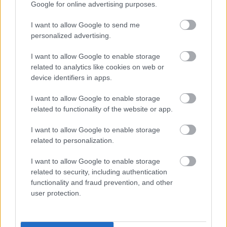
Google for online advertising purposes.
ΔΙΑΒΑΣΕ ΑΚΟΜΗ:
I want to allow Google to send me
Παναθηναϊκός: Το καλοκαιρινό post του Γιαμπουσέλε με
personalized advertising.
τους νέους συμπαίκτες του
I want to allow Google to enable storage
Φενέρμπαχτσε: Αντέγραψε τον ποδοσφαιρικό
related to analytics like cookies on web or
Παναθηναϊκό με Spiderman και Λιβάι Γκαρσία!
device identifiers in apps.
EuroLeague: Θυμήθηκε το buzzer-beater του Χέιζ-
I want to allow Google to enable storage
Ντέιβις μέσα στη Βαλένθια
related to functionality of the website or app.
I want to allow Google to enable storage
related to personalization.
Tags:
ΝΤΕΓΙΑΝ ΡΑΝΤΟΝΙΤΣ
1
I want to allow Google to enable storage
related to security, including authentication
functionality and fraud prevention, and other
user protection.