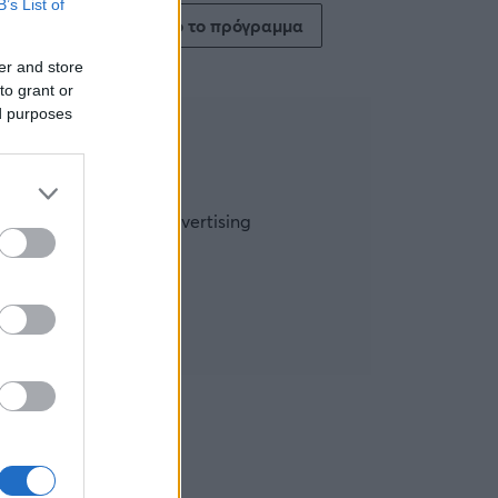
B’s List of
Δείτε όλο το πρόγραμμα
er and store
to grant or
ed purposes