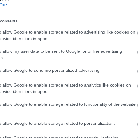
Out
Με την πιο φορμαρισμένη ομάδα τα πληρώνεις τα
και έβαλαν τα σουτ. Δεν παίξαμε καλή άμυνα και
consents
γαίνει η επίθεση. Δε θα κρυφτώ, έχω το πιο μεγάλο
ολικά δεν ήμασταν καλοί στο αμυντικό κομμάτι, σε
o allow Google to enable storage related to advertising like cookies on
evice identifiers in apps.
o allow my user data to be sent to Google for online advertising
s.
to allow Google to send me personalized advertising.
o allow Google to enable storage related to analytics like cookies on
evice identifiers in apps.
ιρότητας. Μάθε για όλους τους
live αγώνες σήμερα
και
o allow Google to enable storage related to functionality of the website
βδομάδας μέσα από το υπερπλήρες Πρόγραμμα TV του
o allow Google to enable storage related to personalization.
o allow Google to enable storage related to security, including