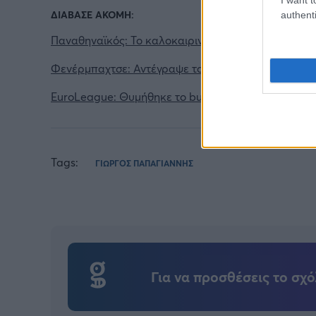
ΔΙΑΒΑΣΕ ΑΚΟΜΗ:
authenti
Παναθηναϊκός: Το καλοκαιρινό post του Γιαμπουσέλ
Φενέρμπαχτσε: Αντέγραψε τον ποδοσφαιρικό Παναθ
EuroLeague: Θυμήθηκε το buzzer-beater του Χέιζ-
Tags:
ΓΙΩΡΓΟΣ ΠΑΠΑΓΙΑΝΝΗΣ
Για να προσθέσεις το σχό