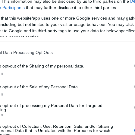
. This information may also be disclosed by us to third parties on the
IA
Participants
that may further disclose it to other third parties.
τελευταία θέση ο Παναθηναϊκός με ρεκόρ 2-6
 that this website/app uses one or more Google services and may gath
including but not limited to your visit or usage behaviour. You may click 
 to Google and its third-party tags to use your data for below specifi
ogle consent section.
l Data Processing Opt Outs
o opt-out of the Sharing of my personal data.
In
o opt-out of the Sale of my Personal Data.
In
to opt-out of processing my Personal Data for Targeted
ing.
In
o opt-out of Collection, Use, Retention, Sale, and/or Sharing
ersonal Data that Is Unrelated with the Purposes for which it
lected.