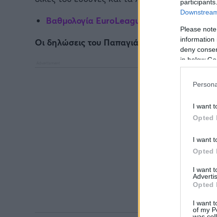
participants
Downstream 
Βαθμολογία EuroLeague: Ισόβαθμος στην 
Please note
information 
Οι δηλώσεις του Παπαγιάννη
deny consent
in below Go
Persona
I want t
Opted 
I want t
Opted 
I want 
Advertis
Opted 
I want t
of my P
was col