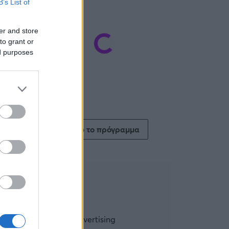
B’s List of
er and store
to grant or
ed purposes
Δείτε όλο το πρόγραμμα