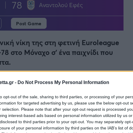
78
Αναντολού Εφές
Post Game
ική νίκη της στη φετινή Euroleague
78 στο Μόναχο σ’ ένα παιχνίδι που
πτα.
tta.gr -
Do Not Process My Personal Information
to opt-out of the sale, sharing to third parties, or processing of your per
formation for targeted advertising by us, please use the below opt-out s
r selection. Please note that after your opt-out request is processed y
πλά αλλά… νίκησε ξανά την
Εφές
καθώς το
eing interest-based ads based on personal information utilized by us or
disclosed to third parties prior to your opt-out. You may separately opt-
 της στην κανονική διάρκεια της διοργάνωσης. Και
losure of your personal information by third parties on the IAB’s list of
πάνω καθώς παρουσίασε εικόνα «ομάδας» η οποία