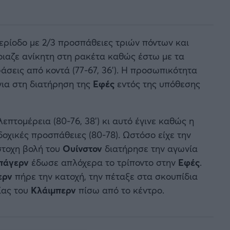
ερίοδο με 2/3 προσπάθειες τριών πόντων και
μοιαζε ανίκητη στη ρακέτα καθώς έστω με τα
άσεις από κοντά (77-67, 36’). Η προσωπικότητα
για στη διατήρηση της
Εφές
εντός της υπόθεσης
λεπτομέρεια (80-76, 38’) κι αυτό έγινε καθώς η
δοχικές προσπάθειες (80-78). Ωστόσο είχε την
ύστοχη βολή του
Ουίνστον
διατήρησε την αγωνία
πάγερν
έδωσε απλόχερα το τρίποντο στην
Εφές
.
ερν
πήρε την κατοχή, την πέταξε στα σκουπίδια
ίας του
Κλάιμπερν
πίσω από το κέντρο.