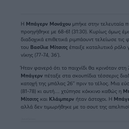
Η
Μπάγερν Μονάχου
μπήκε στην τελευταία π
προηγήθηκε με 68-61 (31:30). Κυρίως όμως έ
διαδοχικά επιθετικά ριμπάουντ τελείωσε τις φ
του
Βασίλιε Μίτσιτς
έπαιξε καταλυτικό ρόλο 
νίκης (77-74, 36’).
Ήταν φανερό ότι το παιχνίδι θα κρινόταν στη 
Μπάγερν
πέταξε στα σκουπίδια τέσσερις δια
κατοχή της μπάλας 26’’ πριν το τέλος. Μια ε
(81-78) κι αυτή… χτύπησε κόκκινο καθώς η
Μ
Μίτσιτς
και
Κλάιμπερν
ήταν άστοχοι. Η
Μπάγ
αλλά δεν τιμωρήθηκε με το σουτ της απελπισ