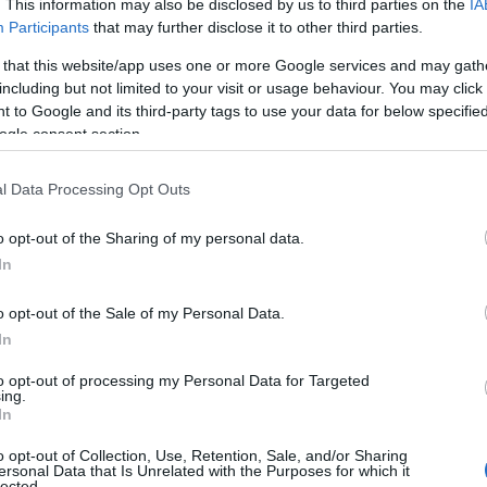
. This information may also be disclosed by us to third parties on the
IA
την
Εφές
η οποία τα περίμενε όλα από τους
Μίτσιτς
Participants
that may further disclose it to other third parties.
ρινκιέρι
βασίστηκε στην κυριαρχία της στη
 that this website/app uses one or more Google services and may gath
 της έδωσαν τα επιθετικά ριμπάουντ.
including but not limited to your visit or usage behaviour. You may click 
 to Google and its third-party tags to use your data for below specifi
ogle consent section.
σκορ με διαφορά μεγαλύτερη των τεσσάρων πόντων
l Data Processing Opt Outs
ενδεικτικό και της εξέλιξής του. Η
Μπάγερν
o opt-out of the Sharing of my personal data.
ή πολυφωνία της (13-10, 7’) εν αντιθέσει με την
In
μπερν
(14π.) και τελειώματα κοντά στη ρακέτα από
o opt-out of the Sale of my Personal Data.
In
to opt-out of processing my Personal Data for Targeted
ing.
In
o opt-out of Collection, Use, Retention, Sale, and/or Sharing
ersonal Data that Is Unrelated with the Purposes for which it
lected.