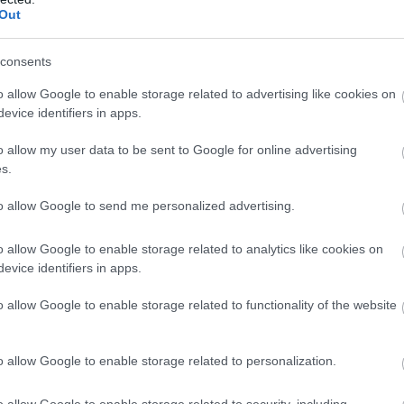
Out
consents
o allow Google to enable storage related to advertising like cookies on
evice identifiers in apps.
o allow my user data to be sent to Google for online advertising
s.
δεύτερο δεκάλεπτο (36-32, 17’) η
Εφές
μάζεψε την
to allow Google to send me personalized advertising.
από το
Κλάιμπερν
και μάλιστα πήγε προηγούμενη
σματικότητά της από κοντινή απόσταση (14/22)
o allow Google to enable storage related to analytics like cookies on
νό σουτ (2/9).
evice identifiers in apps.
εκάλεπτο από τον
Γουάιλερ Μπαμπ
κι αυτό τους
o allow Google to enable storage related to functionality of the website
σπάθησε να δημιουργήσει αποστάσεις (48-55, 26’),
λεπτές ισορροπίες διατηρήθηκαν μέχρι το τέλος της
o allow Google to enable storage related to personalization.
o allow Google to enable storage related to security, including