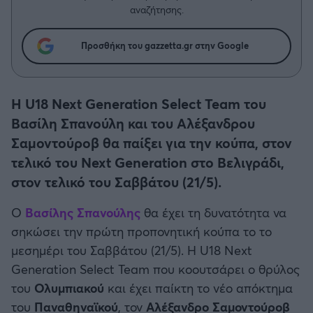
Η μητρότητα στον πάγκο
Δημήτρης Τσορμπατζόγλου
Συνεντεύξεις
αναζήτησης.
Άρης
Μεγάλη μου Αγάπη
Προσθήκη του gazzetta.gr στην Google
Μια Ιστορία από την Πόλη
Λεβαδειακός
ΟΦΗ
Η U18 Next Generation Select Team του
Βασίλη Σπανούλη και του Αλέξανδρου
Βόλος
Σαμοντούροβ θα παίξει για την κούπα, στον
τελικό του Next Generation στο Βελιγράδι,
Ατρόμητος Αθηνών
στον τελικό του Σαββάτου (21/5).
Κηφισιά
Ο
Βασίλης Σπανούλης
θα έχει τη δυνατότητα να
σηκώσει την πρώτη προπονητική κούπα το το
Αστέρας Τρίπολης
μεσημέρι του Σαββάτου (21/5). Η U18 Next
Generation Select Team που κοουτσάρει ο θρύλος
Παναιτωλικός
του
Ολυμπιακού
και έχει παίκτη το νέο απόκτημα
του
Παναθηναϊκού
, τον
Αλέξανδρο Σαμοντούροβ