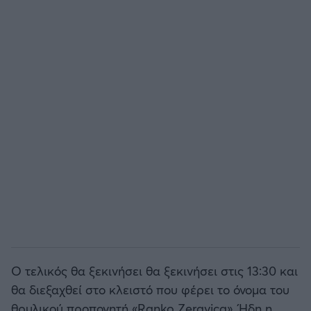
Άρσεναλ
Γιουβέντους
Μίλαν
Ίντερ
Μπάγερν Μονάχου
Παρί Σεν Ζερμέν
Ο τελικός θα ξεκινήσει θα ξεκινήσει στις 13:30 και
θα διεξαχθεί στο κλειστό που φέρει το όνομα του
θρυλικού προπονητή «Ranko Zeravica». Ήδη η