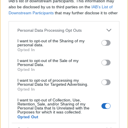
IAB’s list of downstream participants. This information may
Για να προσθέσεις το σχόλιο
also be disclosed by us to third parties on the
IAB’s List of
σου πρέπει να συνδεθείς
Downstream Participants
that may further disclose it to other
third parties.
στο my gazzetta!
Please note that this website/app uses one or more Google
Personal Data Processing Opt Outs
services and may gather and store information including but
Εγγραφή
Σύνδεση
not limited to your visit or usage behaviour. You may click to
I want to opt-out of the Sharing of my
personal data.
grant or deny consent to Google and its third-party tags to
Opted In
use your data for below specified purposes in below Google
consent section.
I want to opt-out of the Sale of my
Personal Data.
Συνδέσου και κάνε το πρώτο σχόλιο...
Opted In
I want to opt-out of processing my
Personal Data for Targeted Advertising.
Opted In
I want to opt-out of Collection, Use,
Retention, Sale, and/or Sharing of my
BEST OF
INTERNET
Personal Data that Is Unrelated with the
Purposes for which it was collected.
Opted Out