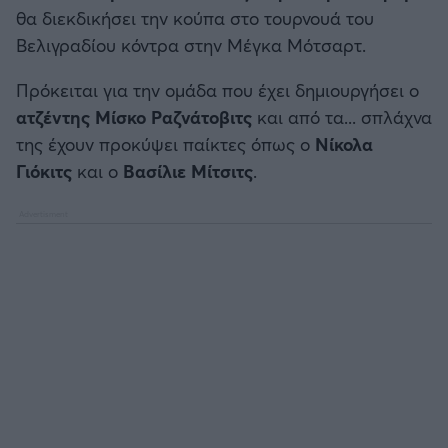
Καλαμάτα
θα διεκδικήσει την κούπα στο τουρνουά του
Βελιγραδίου κόντρα στην Μέγκα Μότσαρτ.
Ηρακλής
Πρόκειται για την ομάδα που έχει δημιουργήσει ο
ατζέντης Μίσκο Ραζνάτοβιτς
και από τα... σπλάχνα
Μπαρτσελόνα
της έχουν προκύψει παίκτες όπως ο
Νίκολα
Γιόκιτς
και ο
Βασίλιε Μίτσιτς
.
Ρεάλ Μαδρίτης
Ατλέτικο Μαδρίτης
Μάντσεστερ Γιουνάιτεντ
Μάντσεστερ Σίτι
Λίβερπουλ
Τσέλσι