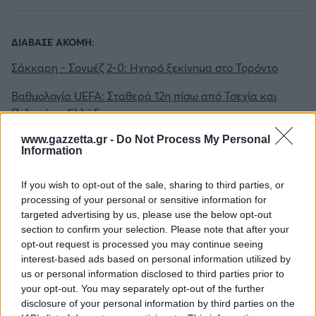
ΔΙΑΒΑΣΕ ΑΚΟΜΗ:
Σάκκαρη - Σονμέζ 2-0: Ηχηρό ξεκίνημα στο Τορόντο
Βαθμολογία UEFA: Σταθερά 12η πίσω από Τσεχία και
Πολωνία η Ελλάδα
Νίστρουπ: «Γι' αυτό δεχόμαστε τόσες αντεπιθέσεις»
www.gazzetta.gr -
Do Not Process My Personal
Information
If you wish to opt-out of the sale, sharing to third parties, or
processing of your personal or sensitive information for
Tags:
ΒΕΛΙΓΡΑΔΙ
EUROLEAGUE FINAL FOUR 2022
targeted advertising by us, please use the below opt-out
section to confirm your selection. Please note that after your
FINAL FOUR 2022
FINAL 4
FINAL FOUR
opt-out request is processed you may continue seeing
interest-based ads based on personal information utilized by
us or personal information disclosed to third parties prior to
your opt-out. You may separately opt-out of the further
disclosure of your personal information by third parties on the