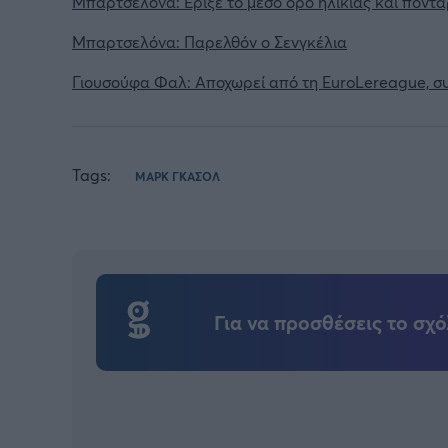
Μπαρτσελόνα: Έριξε το μέσο όρο ηλικίας και ποντά
Μπαρτσελόνα: Παρελθόν ο Σενγκέλια
Γιουσούφα Φαλ: Αποχωρεί από τη EuroLereague, συν
Tags:
ΜΑΡΚ ΓΚΑΣΟΛ
Για να προσθέσεις το σχό