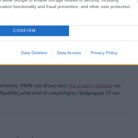
cation functionality and fraud prevention, and other user protection.
CONFIRM
Data Deletion
Data Access
Privacy Policy
ιρότητας. Μάθε για όλους τους
live αγώνες σήμερα
και
βδομάδας μέσα από το υπερπλήρες Πρόγραμμα TV του