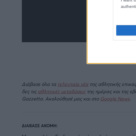
authenti
Διάβασε όλα τα
τελευταία νέα
της αθλητικής επικα
δες τις
αθλητικές μεταδόσεις
της ημέρας και της ε
Gazzetta. Ακολούθησέ μας και στο
Google News
.
ΔΙΑΒΑΣΕ ΑΚΟΜΗ: