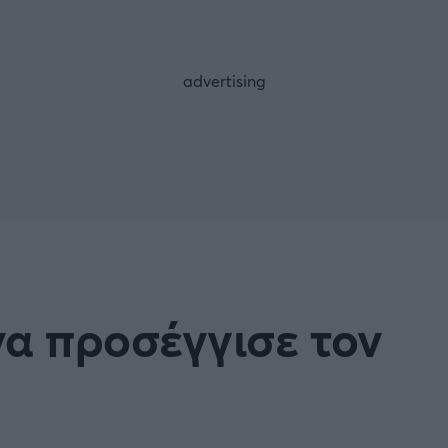
FOLLOW US
α προσέγγισε τον