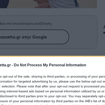
θρα στα αποτελέσματα αναζήτησης.
azzetta.gr στην Google
ορά των free agents μετά από την
 και ο Χουάν Κάρλος Ναβάρο
tta.gr -
Do Not Process My Personal Information
προσέγγισε τον Ισπανό πρώην
to opt-out of the sale, sharing to third parties, or processing of your per
formation for targeted advertising by us, please use the below opt-out s
r selection. Please note that after your opt-out request is processed y
eing interest-based ads based on personal information utilized by us or
τον
Μαρκ Γκασόλ
στις αρχές της σεζόν,
disclosed to third parties prior to your opt-out. You may separately opt-
ντερ των Καλιφορνέζων (2020-21), των
Γκρίζλις
losure of your personal information by third parties on the IAB’s list of