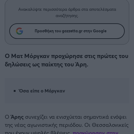
Η μητρότητα στον πάγκο
Δημήτρης Τσορμπατζόγλου
Συνεντεύξεις
Άρης
Ανακαλύψτε περισσότερα άρθρα στα αποτελέσματα
Μεγάλη μου Αγάπη
αναζήτησης.
Μια Ιστορία από την Πόλη
Λεβαδειακός
Προσθήκη του gazzetta.gr στην Google
ΟΦΗ
Ο Ματ Μόργκαν προχώρησε στις πρώτες του
Βόλος
δηλώσεις ως παίκτης του Άρη.
Ατρόμητος Αθηνών
Κηφισιά
Όσα είπε ο Μόργκαν
Αστέρας Τρίπολης
Ο
Άρης
συνεχίζει να ενισχύεται σημαντικά ενόψει
Παναιτωλικός
της νέας αγωνιστικής περιόδου. Οι Θεσσαλονικείς
που έχουν υψηλές βλέψεις,
προχώρησαν στην