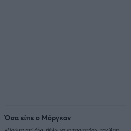
Άρσεναλ
Γιουβέντους
Μίλαν
Ίντερ
Μπάγερν Μονάχου
Παρί Σεν Ζερμέν
Όσα είπε ο Μόργκαν
«Πρώτα απ’ όλα, θέλω να ευχαριστήσω τον Άρη