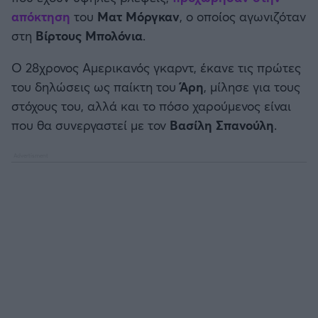
Καλαμάτα
απόκτηση
του
Ματ Μόργκαν
, ο οποίος αγωνιζόταν
στη
Βίρτους Μπολόνια
.
Ηρακλής
Ο 28χρονος Αμερικανός γκαρντ, έκανε τις πρώτες
του δηλώσεις ως παίκτη του
Άρη
, μίλησε για τους
Μπαρτσελόνα
στόχους του, αλλά και το πόσο χαρούμενος είναι
που θα συνεργαστεί με τον
Βασίλη Σπανούλη
.
Ρεάλ Μαδρίτης
Ατλέτικο Μαδρίτης
Μάντσεστερ Γιουνάιτεντ
Μάντσεστερ Σίτι
Λίβερπουλ
Τσέλσι