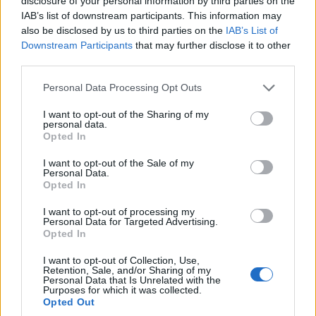
disclosure of your personal information by third parties on the
IAB’s list of downstream participants. This information may
also be disclosed by us to third parties on the
IAB’s List of
Downstream Participants
that may further disclose it to other
third parties.
Please note that this website/app uses one or more Google
Personal Data Processing Opt Outs
services and may gather and store information including but
not limited to your visit or usage behaviour. You may click to
I want to opt-out of the Sharing of my
personal data.
grant or deny consent to Google and its third-party tags to
Opted In
use your data for below specified purposes in below Google
Όλοι στην ομάδα μοιραζόμαστε το ίδιο όραμα και
consent section.
I want to opt-out of the Sale of my
τον ίδιο στόχο: να κερδίσουμε. Πιστεύουμε ότι
Personal Data.
μπορούμε να ανταγωνιστούμε τόσο στο ελληνικό
Opted In
πρωτάθλημα όσο και στο EuroCup, αλλά
I want to opt-out of processing my
γνωρίζουμε ότι πρέπει να ακολουθήσουμε τα
Personal Data for Targeted Advertising.
Opted In
σωστά βήματα καθ’ όλη τη διάρκεια της σεζόν.
Δεν μπορούμε να παραλείψουμε κανένα βήμα αν
I want to opt-out of Collection, Use,
Retention, Sale, and/or Sharing of my
θέλουμε να πετύχουμε αυτούς τους στόχους. Για
Personal Data that Is Unrelated with the
Purposes for which it was collected.
μένα, αυτή ήταν μια εξαιρετική απόφαση. Είμαι
Opted Out