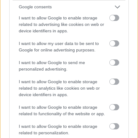
ενθουσιασμένος που θα μάθω όσο το δυνατόν
Google consents
περισσότερα, θα βελτιώνομαι κάθε μέρα και θα
βοηθήσω την ομάδα να πετύχει».
I want to allow Google to enable storage
related to advertising like cookies on web or
Για το τι πρέπει να περιμένουν οι φίλαθλοι του
device identifiers in apps.
Άρη από αυτόν:
I want to allow my user data to be sent to
Google for online advertising purposes.
«Έχω δύο χρόνια εμπειρίας στην EuroLeague με τη
Βίρτους Μπολόνια και, ειλικρινά, ήταν δύο
I want to allow Google to send me
personalized advertising.
υπέροχα χρόνια τόσο για εμένα όσο και για την
ομάδα. Έμαθα πολλά κατά τη διάρκεια αυτής της
I want to allow Google to enable storage
περιόδου και πιστεύω ότι αυτές οι εμπειρίες με
related to analytics like cookies on web or
βοήθησαν να εξελιχθώ ως παίκτης.
device identifiers in apps.
I want to allow Google to enable storage
related to functionality of the website or app.
I want to allow Google to enable storage
related to personalization.