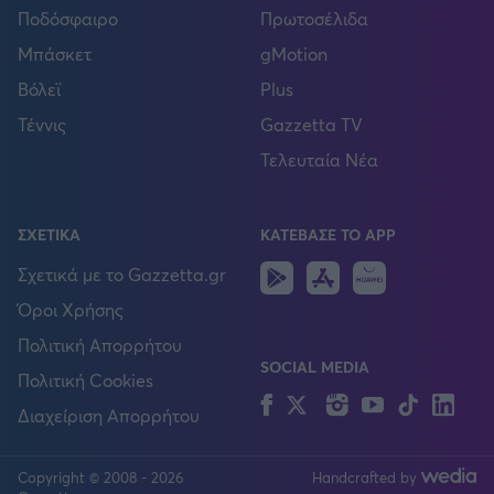
Ποδόσφαιρο
Πρωτοσέλιδα
Μπάσκετ
gMotion
Βόλεϊ
Plus
Τέννις
Gazzetta TV
Τελευταία Νέα
ΣΧΕΤΙΚΑ
ΚΑΤΕΒΑΣΕ ΤΟ APP
Android
IOS
Huawei
Σχετικά με το Gazzetta.gr
Όροι Χρήσης
Πολιτική Απορρήτου
FOLLOW US
SOCIAL MEDIA
Πολιτική Cookies
Facebook
Twitter
Instagram
YouTube
TikTok
Lin
Διαχείριση Απορρήτου
Copyright © 2008 - 2026
Handcrafted by