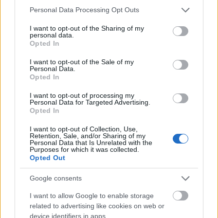
Αμβούργο 0-2
Please note that this website/app uses one or more Google
Personal Data Processing Opt Outs
services and may gather and store information including but
Όμιλος Πανιωνίου
not limited to your visit or usage behaviour. You may click to
I want to opt-out of the Sharing of my
personal data.
grant or deny consent to Google and its third-party tags to
Opted In
Μπουργκ 2-0
use your data for below specified purposes in below Google
consent section.
I want to opt-out of the Sale of my
Ουλμ 2-0
Personal Data.
Opted In
Μπεσίκτας 1-1
Κέμνιτζ 1-1
I want to opt-out of processing my
Personal Data for Targeted Advertising.
Μπούντουτσνοστ 1-1
Opted In
Πανιώνιος 1-1
I want to opt-out of Collection, Use,
Retention, Sale, and/or Sharing of my
Λιετκαμπέλις 1-1
Personal Data that Is Unrelated with the
Purposes for which it was collected.
Τρέντο 1-1
Opted Out
Τουρκ Τέλεκομ 0-2
Google consents
Λόντον Λάιονς 0-2
I want to allow Google to enable storage
related to advertising like cookies on web or
@Photo credits:
eurokinissi
device identifiers in apps.