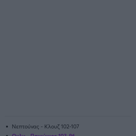
Νεπτούνας - Κλουζ 102-107
Ουλμ - Πανιώνιος 103-96