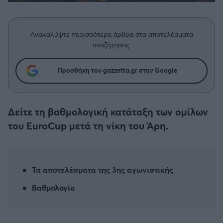
Η μητρότητα στον πάγκο
Δημήτρης Τσορμπατζόγλου
Συνεντεύξεις
Άρης
Μεγάλη μου Αγάπη
Ανακαλύψτε περισσότερα άρθρα στα αποτελέσματα
Μια Ιστορία από την Πόλη
Λεβαδειακός
αναζήτησης.
ΟΦΗ
Προσθήκη του gazzetta.gr στην Google
Βόλος
Δείτε τη βαθμολογική κατάταξη των ομίλων
Ατρόμητος Αθηνών
του EuroCup μετά τη νίκη του Άρη.
Κηφισιά
Τα αποτελέσματα της 3ης αγωνιστικής
Αστέρας Τρίπολης
Βαθμολογία
Παναιτωλικός