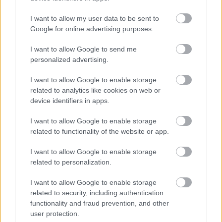
I want to allow my user data to be sent to
Google for online advertising purposes.
I want to allow Google to send me
personalized advertising.
Διάβασε όλα τα
τελευταία νέα
της αθλητικής
επικαιρότητας. Μάθε για όλους τους
live αγώνες σήμερα
I want to allow Google to enable storage
και δες τις
αθλητικές μεταδόσεις
της ημέρας και της
related to analytics like cookies on web or
εβδομάδας μέσα από το υπερπλήρες Πρόγραμμα TV του
device identifiers in apps.
Gazzetta. Ακολούθησέ μας και στο
Google News
.
I want to allow Google to enable storage
related to functionality of the website or app.
I want to allow Google to enable storage
ΔΙΑΒΑΣΕ ΑΚΟΜΗ:
related to personalization.
EuroCup για Άρη: «Μεγάλα ονόματα, μεγαλύτερες
I want to allow Google to enable storage
φιλοδοξίες...»
related to security, including authentication
functionality and fraud prevention, and other
Άρης: Ενώνει τις δυνάμεις του με κορυφαίο αθλητικό
user protection.
brand