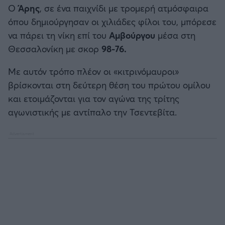
Καλαμάτα
Ο
Άρης
, σε ένα παιχνίδι με τρομερή ατμόσφαιρα
όπου δημιούργησαν οι χιλιάδες φίλοι του, μπόρεσε
Ηρακλής
να πάρει τη νίκη επί του
Αμβούργου
μέσα στη
Θεσσαλονίκη με σκορ
98-76.
Μπαρτσελόνα
Με αυτόν τρόπο πλέον οι «κιτρινόμαυροι»
βρίσκονται στη δεύτερη θέση του πρώτου ομίλου
Ρεάλ Μαδρίτης
και ετοιμάζονται για τον αγώνα της τρίτης
αγωνιστικής με αντίπαλο την Τσεντεβίτα.
Ατλέτικο Μαδρίτης
Μάντσεστερ Γιουνάιτεντ
Μάντσεστερ Σίτι
Λίβερπουλ
Τσέλσι