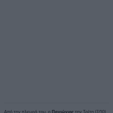
Άρσεναλ
Γιουβέντους
Μίλαν
Ίντερ
Μπάγερν Μονάχου
Παρί Σεν Ζερμέν
Από την πλευρά του, ο
Πανιώνιος
την Τρίτη (7/10)