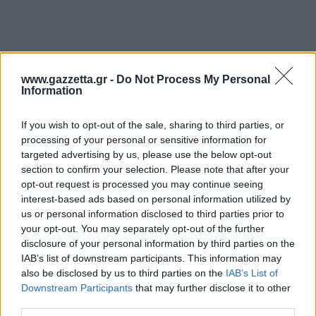
www.gazzetta.gr -
Do Not Process My Personal
Information
Μπαχτσεσεχίρ 2-0
If you wish to opt-out of the sale, sharing to third parties, or
processing of your personal or sensitive information for
Άρης 2-0
targeted advertising by us, please use the below opt-out
Τσεντεβίτα 2-0
section to confirm your selection. Please note that after your
opt-out request is processed you may continue seeing
Μανρέσα 1-1
interest-based ads based on personal information utilized by
Χάποελ Ιερουσαλήμ 1-1
us or personal information disclosed to third parties prior to
your opt-out. You may separately opt-out of the further
Σλασκ 1-1
disclosure of your personal information by third parties on the
Κλουζ 1-1
IAB’s list of downstream participants. This information may
also be disclosed by us to third parties on the
IAB’s List of
Νεπτούνας 0-2
Downstream Participants
that may further disclose it to other
Βενέτσια 0-2
third parties.