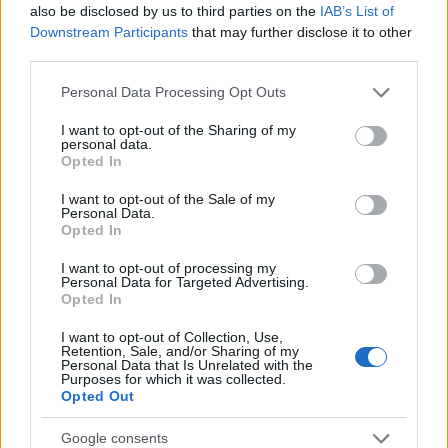
also be disclosed by us to third parties on the
IAB’s List of
Downstream Participants
that may further disclose it to other
third parties.
Please note that this website/app uses one or more Google
Personal Data Processing Opt Outs
services and may gather and store information including but
not limited to your visit or usage behaviour. You may click to
I want to opt-out of the Sharing of my
personal data.
grant or deny consent to Google and its third-party tags to
Opted In
use your data for below specified purposes in below Google
consent section.
I want to opt-out of the Sale of my
Personal Data.
Opted In
I want to opt-out of processing my
Personal Data for Targeted Advertising.
BEST OF
INTERNET
Opted In
I want to opt-out of Collection, Use,
Retention, Sale, and/or Sharing of my
Personal Data that Is Unrelated with the
Purposes for which it was collected.
Opted Out
Google consents