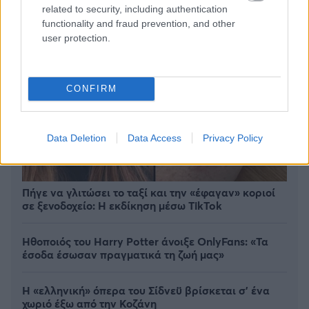
related to security, including authentication
functionality and fraud prevention, and other
user protection.
CONFIRM
Data Deletion
Data Access
Privacy Policy
Πήγε να γλιτώσει το ταξί και την «έφαγαν» κοριοί
σε ξενοδοχείο: H εκδίκηση μέσω TikTok
Ηθοποιός του Harry Potter άνοιξε OnlyFans: «Τα
έσοδα έσωσαν πραγματικά τη ζωή μας»
Η «ελληνική» όπερα του Σίδνεϋ βρίσκεται σ' ένα
χωριό έξω από την Κοζάνη