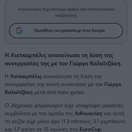
Η μητρότητα στον πάγκο
Δημήτρης Τσορμπατζόγλου
Συνεντεύξεις
Άρης
Ανακαλύψτε περισσότερα άρθρα στα αποτελέσματα
Μεγάλη μου Αγάπη
αναζήτησης.
Μια Ιστορία από την Πόλη
Λεβαδειακός
Προσθήκη του gazzetta.gr στην Google
ΟΦΗ
Η Λιετκαμπέλις ανακοίνωσε τη λύση της
Βόλος
συνεργασίας της με τον Γιώργο Καλαϊτζάκη.
Ατρόμητος Αθηνών
Η
Λιετκαμπέλις
ανακοίνωσε τη λύση της
συνεργασίας της κοινή συναινέσει με τον
Γιώργο
Κηφισιά
Καλαϊτζάκη
μετά από έναν χρόνο.
Αστέρας Τρίπολης
Ο 26χρονος φόργουορντ είχε υπογράψει μονοετές
συμβόλαιο με την ομάδα της
Λιθουανίας
και αυτή
Παναιτωλικός
τη σεζόν είχε μέσο όρο 11.3 πόντους, 3.1 ριμπάουντ
και 1.7 ασίστ σε 15 αγώνες στο
EuroCup
.