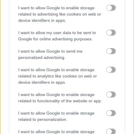
I want to allow Google to enable storage
related to advertising like cookies on web or
device identifiers in apps.
I want to allow my user data to be sent to
Google for online advertising purposes.
I want to allow Google to send me
5 γραφικά ψαροχώρια της Ελλάδας που δεν έχετε
personalized advertising.
ανακαλύψει ακόμα
I want to allow Google to enable storage
related to analytics like cookies on web or
Πέρα από τη Λισαβόνα: 10 μαγευτικοί προορισμοί
device identifiers in apps.
της Πορτογαλίας
I want to allow Google to enable storage
Το καλά κρυμμένο μυστικό της Κρήτης: Το φαράγγι
related to functionality of the website or app.
των Αγίων και η μαγευτική παραλία στο Λιβυκό
I want to allow Google to enable storage
related to personalization.
I want to allow Google to enable storage