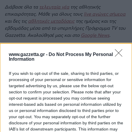
Διάβασε όλα τα
τελευταία νέα
της αθλητικής
επικαιρότητας. Μάθε για όλους τους
live αγώνες σήμερα
και δες τις
αθλητικές μεταδόσεις
της ημέρας και της
εβδομάδας μέσα από το υπερπλήρες Πρόγραμμα TV του
Gazzetta. Ακολούθησέ μας και στο
Google News
.
www.gazzetta.gr -
Do Not Process My Personal
Information
Για να προσθέσεις το σχόλιο
If you wish to opt-out of the sale, sharing to third parties, or
processing of your personal or sensitive information for
σου πρέπει να συνδεθείς
targeted advertising by us, please use the below opt-out
στο my gazzetta!
section to confirm your selection. Please note that after your
opt-out request is processed you may continue seeing
interest-based ads based on personal information utilized by
Εγγραφή
Σύνδεση
us or personal information disclosed to third parties prior to
your opt-out. You may separately opt-out of the further
disclosure of your personal information by third parties on the
IAB’s list of downstream participants. This information may