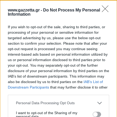
BEST OF
INTERNET
www.gazzetta.gr -
Do Not Process My Personal
Information
If you wish to opt-out of the sale, sharing to third parties, or
processing of your personal or sensitive information for
targeted advertising by us, please use the below opt-out
section to confirm your selection. Please note that after your
opt-out request is processed you may continue seeing
interest-based ads based on personal information utilized by
us or personal information disclosed to third parties prior to
your opt-out. You may separately opt-out of the further
disclosure of your personal information by third parties on the
IAB’s list of downstream participants. This information may
also be disclosed by us to third parties on the
IAB’s List of
Downstream Participants
that may further disclose it to other
third parties.
Πέρα από τη Λισαβόνα: 10 μαγευτικοί προορισμοί
Please note that this website/app uses one or more Google
Personal Data Processing Opt Outs
της Πορτογαλίας
services and may gather and store information including but
not limited to your visit or usage behaviour. You may click to
I want to opt-out of the Sharing of my
personal data.