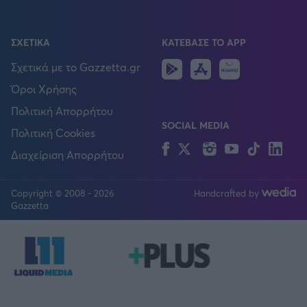
ΣΧΕΤΙΚΑ
ΚΑΤΕΒΑΣΕ ΤΟ APP
Android
IOS
Huawei
Σχετικά με το Gazzetta.gr
Όροι Χρήσης
Πολιτική Απορρήτου
SOCIAL MEDIA
Πολιτική Cookies
Facebook
Twitter
Instagram
YouTube
TikTok
Lin
Διαχείριση Απορρήτου
Copyright © 2008 - 2026
Handcrafted by
FOLLOW US
Gazzetta