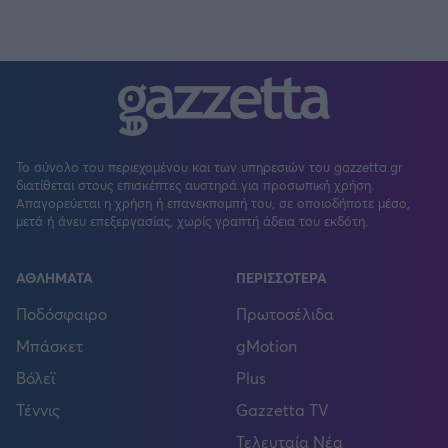
Το σύνολο του περιεχομένου και των υπηρεσιών του gazzetta.gr
διατίθεται στους επισκέπτες αυστηρά για προσωπική χρήση.
Απαγορεύεται η χρήση ή επανεκπομπή του, σε οποιοδήποτε μέσο,
μετά ή άνευ επεξεργασίας, χωρίς γραπτή άδεια του εκδότη.
ΑΘΛΗΜΑΤΑ
ΠΕΡΙΣΣΟΤΕΡΑ
Ποδόσφαιρο
Πρωτοσέλιδα
Μπάσκετ
gMotion
Βόλεϊ
Plus
Τέννις
Gazzetta TV
Τελευταία Νέα