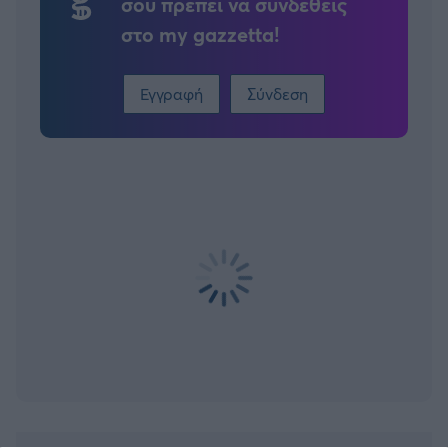
σου πρέπει να συνδεθείς
στο my gazzetta!
Εγγραφή
Σύνδεση