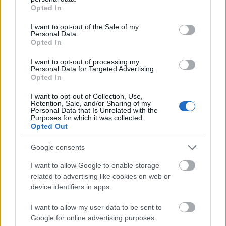
grant or deny consent to Google and its third-party tags to
Το καλά κρυμμένο μυστικό της Κρήτης: Το φαράγγι
Opted In
use your data for below specified purposes in below Google
των Αγίων και η μαγευτική παραλία στο Λιβυκό
consent section.
I want to opt-out of the Sale of my
Personal Data.
6 γραφικά χωριά των Κυκλάδων που αξίζει να
Opted In
ανακαλύψετε
I want to opt-out of processing my
Personal Data for Targeted Advertising.
Opted In
I want to opt-out of Collection, Use,
Retention, Sale, and/or Sharing of my
Personal Data that Is Unrelated with the
Purposes for which it was collected.
Opted Out
Google consents
I want to allow Google to enable storage
related to advertising like cookies on web or
device identifiers in apps.
I want to allow my user data to be sent to
Google for online advertising purposes.