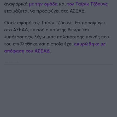
αναφορικά
με την ομάδα
και
τον Ταϊρίκ Τζόουνς
,
Καλαμάτα
ετοιμάζεται να προσφύγει στο ΑΣΕΑΔ.
Μπάσκετ: Κίνα
Ηρακλής
Όσον αφορά τον Ταϊρίκ Τζόουνς, θα προσφύγει
Προολυμπιακό Τουρνουά
στο ΑΣΕΑΔ, επειδή ο παίκτης θεωρείται
Μπαρτσελόνα
«υπότροπος», λόγω μιας παλαιότερης ποινής που
Προκριματικά EUROBASKET
του επιβλήθηκε και η οποία έχει
ακυρώθηκε με
Ρεάλ Μαδρίτης
απόφαση του ΑΣΕΑΔ
.
EUROBASKET 2025
Ατλέτικο Μαδρίτης
Προκριματικά MUNDOBASKET
Μάντσεστερ Γιουνάιτεντ
Παγκόσμιο Κύπελλο
Μάντσεστερ Σίτι
EUROBASKET Γυναικών 2025
Λίβερπουλ
Ολυμπιακοί Αγώνες Μπάσκετ
Τσέλσι