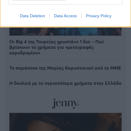
Data Deletion
Data Access
Privacy Policy
Οι Big 4 της Τουρκίας χρωστάνε 1 δισ. - Πού
βρίσκουν τα χρήματα για «μεταγραφές
αεροδρομίου»
Το παράπονο της Μαρίας Καρυστιανού από τα ΜΜΕ
Η δουλειά με τα περισσότερα χρήματα στην Ελλάδα