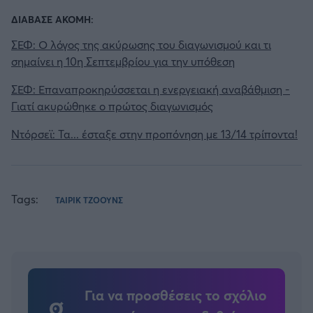
ΔΙΑΒΑΣΕ ΑΚΟΜΗ:
ΣΕΦ: Ο λόγος της ακύρωσης του διαγωνισμού και τι
σημαίνει η 10η Σεπτεμβρίου για την υπόθεση
ΣΕΦ: Επαναπροκηρύσσεται η ενεργειακή αναβάθμιση -
Γιατί ακυρώθηκε ο πρώτος διαγωνισμός
Ντόρσεϊ: Τα... έσταξε στην προπόνηση με 13/14 τρίποντα!
Tags:
ΤΑΙΡΙΚ ΤΖΟΟΥΝΣ
Για να προσθέσεις το σχόλιο