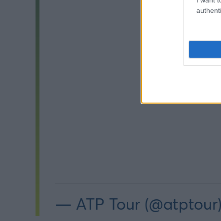
authenti
— ATP Tour (@atptour