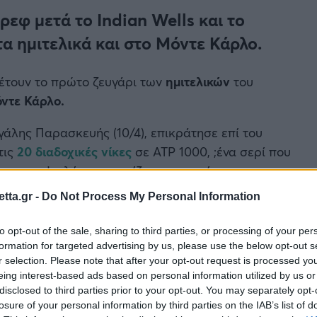
ρεφ μετά το Indian Wells και το
τα ημιτελικά και στο Μόντε Κάρλο.
τουν το πρώτο ζευγάρι των
ημιτελικών
του
ντε Κάρλο.
γάλης Παρασκευής (10/4), επικράτησε επί του
τις
20 διαδοχικές νίκες
σε ATP 1000, ;ένα σερί που
 με τον Ιταλό να συνεχίζει την πορεία του για τον
 νίκες του φέτος στο
Indian Wells
και στο
Miami
tta.gr -
Do Not Process My Personal Information
to opt-out of the sale, sharing to third parties, or processing of your per
formation for targeted advertising by us, please use the below opt-out s
r selection. Please note that after your opt-out request is processed y
eing interest-based ads based on personal information utilized by us or
disclosed to third parties prior to your opt-out. You may separately opt-
losure of your personal information by third parties on the IAB’s list of