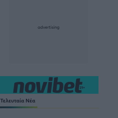
ρία από την Πόλη
ορμπατζόγλου
Τελευταία Νέα