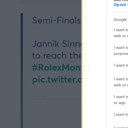
Opted 
Semi-Finals Bound! 👏
Google 
I want t
web or d
Jannik Sinner takes ou
I want t
to reach the final four
purpose
#RolexMonteCarloMas
I want 
pic.twitter.com/nfOo
I want t
web or d
I want t
or app.
I want t
I want t