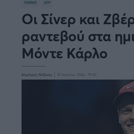
ΤΕΝΝΙΣ
ATP
Οι Σίνερ και Ζβέ
Γιώργος Τσακίρης
Πυγμαχία
ραντεβού στα ημι
Μόντε Κάρλο
Δημήτρης Ντζάνης
10 Απριλίου 2026 - 19:00