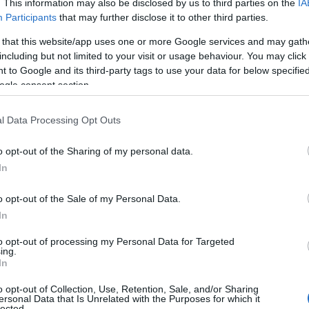
. This information may also be disclosed by us to third parties on the
IA
Participants
that may further disclose it to other third parties.
 that this website/app uses one or more Google services and may gath
including but not limited to your visit or usage behaviour. You may click 
 to Google and its third-party tags to use your data for below specifi
ogle consent section.
l Data Processing Opt Outs
o opt-out of the Sharing of my personal data.
k προηγήθηκε
4-2
και διατηρώντας το σερβίς του
In
o opt-out of the Sale of my Personal Data.
In
to opt-out of processing my Personal Data for Targeted
ing.
ρκεια του Miami
In
o opt-out of Collection, Use, Retention, Sale, and/or Sharing
ersonal Data that Is Unrelated with the Purposes for which it
lected.