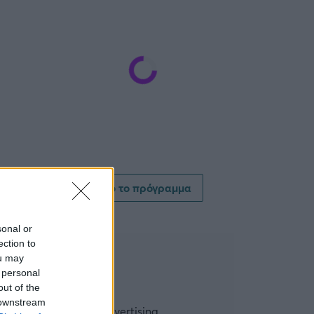
Δείτε όλο το πρόγραμμα
sonal or
ection to
ou may
 personal
out of the
 downstream