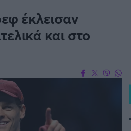
Μια Ιστο
ρεφ έκλεισαν
Μιχάλης Τσαμπάς
Δημήτρης Τσ
Άρση Βαρών
τελικά και στο
FOLLOW US