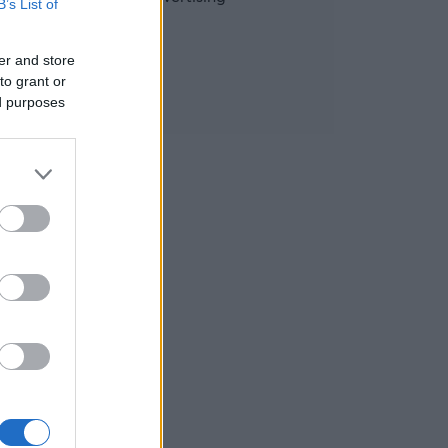
B’s List of
er and store
to grant or
ed purposes