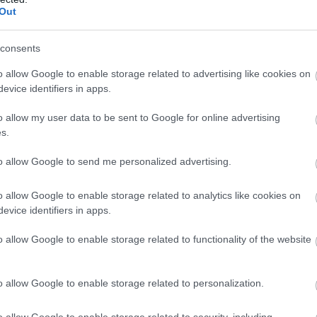
Out
consents
o allow Google to enable storage related to advertising like cookies on
evice identifiers in apps.
t Auger-Aliassime 6-3, 6-4
o allow my user data to be sent to Google for online advertising
s.
ters
to allow Google to send me personalized advertising.
BE0Axo
o allow Google to enable storage related to analytics like cookies on
evice identifiers in apps.
o allow Google to enable storage related to functionality of the website
o allow Google to enable storage related to personalization.
o allow Google to enable storage related to security, including