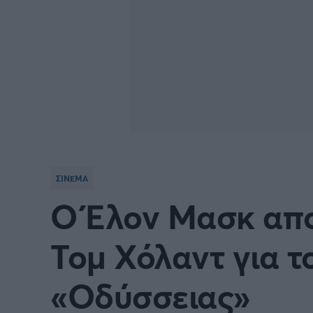
ΣΙΝΕΜΑ
Ο Έλον Μασκ απο
Τομ Χόλαντ για τ
«Οδύσσειας»