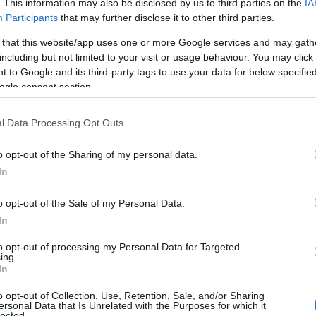
. This information may also be disclosed by us to third parties on the
IA
Participants
that may further disclose it to other third parties.
 that this website/app uses one or more Google services and may gath
ουσες, η «
Οδύσσεια
» του Κρίστοφερ Νόλαν έχει
including but not limited to your visit or usage behaviour. You may click 
 συμβαίνουν εκτός οθόνης παρά για την ίδια την
 to Google and its third-party tags to use your data for below specifi
ogle consent section.
 Λουπίτα Νιόνγκο ως Ωραίας Ελένης και του Έλιοτ
νέο γύρο αντιδράσεων περί «woke» Χόλιγουντ.
l Data Processing Opt Outs
Μασκ, ο οποίος επιτέθηκε μέσω του Χ στον
o opt-out of the Sharing of my personal data.
περασπίστηκε την ταινία, υποστηρίζοντας ότι
In
 παρακολουθήσει. Η ανάρτηση του Μασκ προκάλεσε
συζήτηση γύρω από την πολυσυζητημένη
o opt-out of the Sale of my Personal Data.
In
to opt-out of processing my Personal Data for Targeted
ing.
In
o opt-out of Collection, Use, Retention, Sale, and/or Sharing
ersonal Data that Is Unrelated with the Purposes for which it
lected.