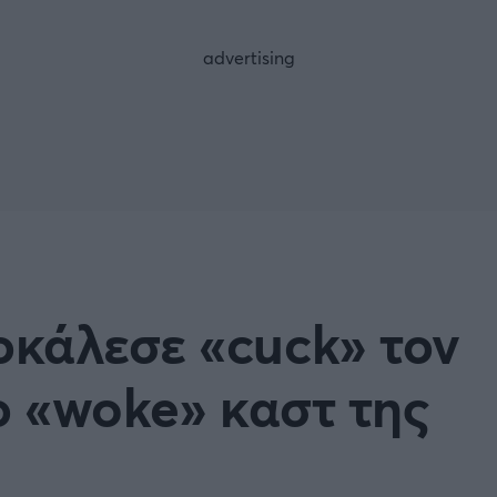
FOLLOW US
κάλεσε «cuck» τον
ο «woke» καστ της