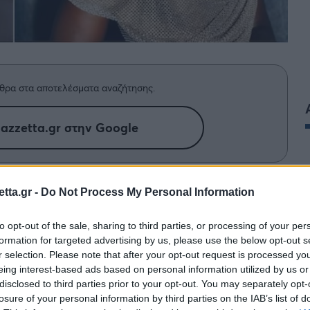
θρα στα αποτελέσματα αναζήτησης.
azzetta.gr στην Google
 στο επίκεντρο της συζήτησης πριν
tta.gr -
Do Not Process My Personal Information
to opt-out of the sale, sharing to third parties, or processing of your per
formation for targeted advertising by us, please use the below opt-out s
r selection. Please note that after your opt-out request is processed y
eing interest-based ads based on personal information utilized by us or
disclosed to third parties prior to your opt-out. You may separately opt-
losure of your personal information by third parties on the IAB’s list of
ό