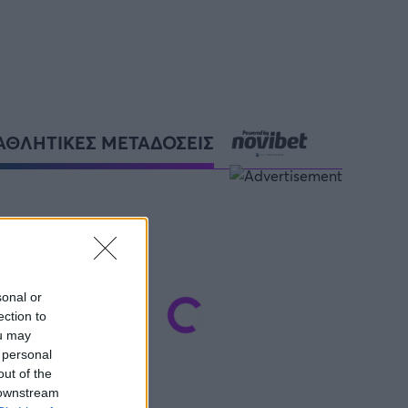
ΑΘΛΗΤΙΚΕΣ ΜΕΤΑΔΟΣΕΙΣ
sonal or
ection to
ou may
 personal
out of the
 downstream