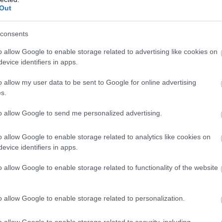
Out
consents
o allow Google to enable storage related to advertising like cookies on
evice identifiers in apps.
o allow my user data to be sent to Google for online advertising
s.
to allow Google to send me personalized advertising.
o allow Google to enable storage related to analytics like cookies on
αίτερα θετική κριτική για την ταινία, γράφοντας
evice identifiers in apps.
 πρώτα να τη δουν πριν εκφράσουν άποψη. Η
o allow Google to enable storage related to functionality of the website
ιασμού, με τον Έλον Μασκ να απαντά λακωνικά
 όρο που χρησιμοποιείται στο διαδίκτυο για
κά υποχωρητικός απέναντι σε προοδευτικές
o allow Google to enable storage related to personalization.
o allow Google to enable storage related to security, including