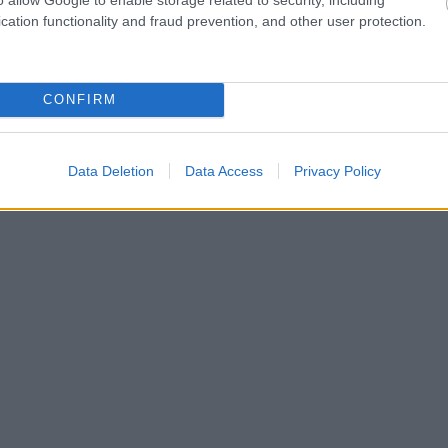
cation functionality and fraud prevention, and other user protection.
2 εκατομμύρια προβολές, ενώ αρκετοί χρήστες
ι στον ιστορικό ή αν μπέρδεψε το όνομά του με
μετέχει στην ταινία ως Τηλέμαχος. Ο ίδιος δεν
CONFIRM
Data Deletion
Data Access
Privacy Policy